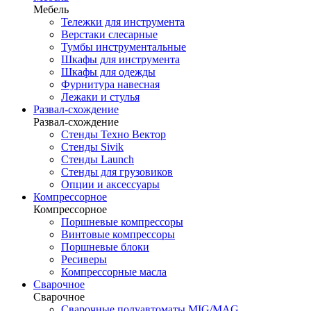
Мебель
Тележки для инструмента
Верстаки слесарные
Тумбы инструментальные
Шкафы для инструмента
Шкафы для одежды
Фурнитура навесная
Лежаки и стулья
Развал-схождение
Развал-схождение
Стенды Техно Вектор
Стенды Sivik
Стенды Launch
Стенды для грузовиков
Опции и аксессуары
Компрессорное
Компрессорное
Поршневые компрессоры
Винтовые компрессоры
Поршневые блоки
Ресиверы
Компрессорные масла
Сварочное
Сварочное
Сварочные полуавтоматы MIG/MAG