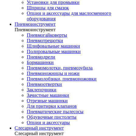
Установки для промывки
Шприцы для смазок
Опции и аксессуары для маслосменного
оборудования
Пневмоинструмент
Пневмоинструмент
Пневмогайковерты
Пневмотрещотки
Шлифовальные машинки
Полировальные машинки
Пневмодрели
Бормашинки
Пневмомолотки, пневмозубила
Пневмоножницы и ножи
Пневмолобзики, пневмоножовки
Пневмоотвертки
Заклепочники
Зачистные машинки
Отрезные машинки
Для притирки клапанов
Пневматические пылесосы
Обдувочные пистолеты
Опции и аксессуары
Слесарный инструмент
Слесарный инструмент