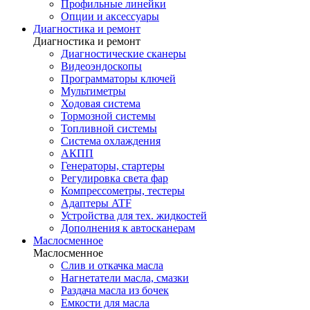
Профильные линейки
Опции и аксессуары
Диагностика и ремонт
Диагностика и ремонт
Диагностические сканеры
Видеоэндоскопы
Программаторы ключей
Мультиметры
Ходовая система
Тормозной системы
Топливной системы
Система охлаждения
АКПП
Генераторы, стартеры
Регулировка света фар
Компрессометры, тестеры
Адаптеры ATF
Устройства для тех. жидкостей
Дополнения к автосканерам
Маслосменное
Маслосменное
Слив и откачка масла
Нагнетатели масла, смазки
Раздача масла из бочек
Емкости для масла