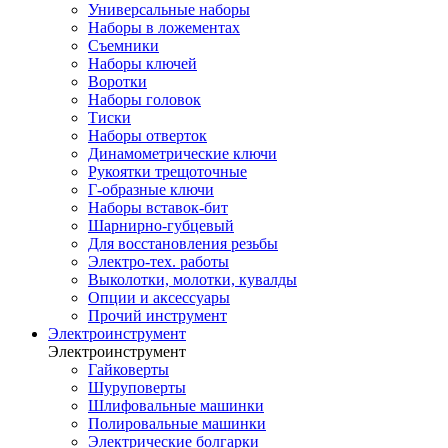
Универсальные наборы
Наборы в ложементах
Съемники
Наборы ключей
Воротки
Наборы головок
Тиски
Наборы отверток
Динамометрические ключи
Рукоятки трещоточные
Г-образные ключи
Наборы вставок-бит
Шарнирно-губцевый
Для восстановления резьбы
Электро-тех. работы
Выколотки, молотки, кувалды
Опции и аксессуары
Прочий инструмент
Электроинструмент
Электроинструмент
Гайковерты
Шуруповерты
Шлифовальные машинки
Полировальные машинки
Электрические болгарки