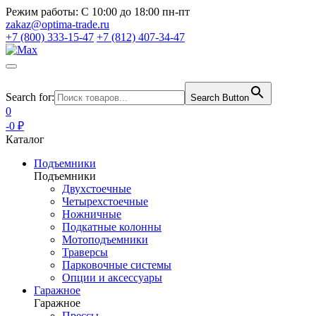
Режим работы:
С 10:00 до 18:00 пн-пт
zakaz@optima-trade.ru
+7 (800) 333-15-47
+7 (812) 407-34-47
Search for:
Search Button
0
-0 ₽
Каталог
Подъемники
Подъемники
Двухстоечные
Четырехстоечные
Ножничные
Подкатные колонны
Мотоподъемники
Траверсы
Парковочные системы
Опции и аксессуары
Гаражное
Гаражное
Прессы