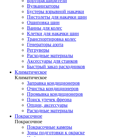
Борторасширители
Вулканизаторы
Бустеры взрывной накачки
Пистолеты для накачки шин
Ошиповка шин
Ванны для колес
Клетки для накачки шин
Транспортировка колес
Генераторы азота
Регруверы
Расходные материалы
Аксессуары для станков
Быстрый заказ расходников
Климатическое
Климатическое
Заправка кондиционеров
Очистка кондиционеров
Промывка кондиционеров
Поиск утечек фреона
Опции, аксессуары
Расходные материалы
Покрасочное
Покрасочное
Покрасочные камеры
Зоны подготовки к окраске