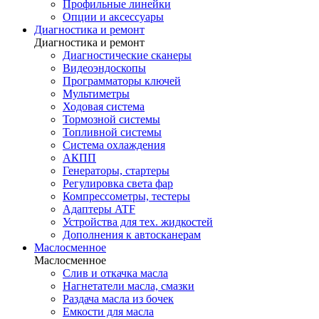
Профильные линейки
Опции и аксессуары
Диагностика и ремонт
Диагностика и ремонт
Диагностические сканеры
Видеоэндоскопы
Программаторы ключей
Мультиметры
Ходовая система
Тормозной системы
Топливной системы
Система охлаждения
АКПП
Генераторы, стартеры
Регулировка света фар
Компрессометры, тестеры
Адаптеры ATF
Устройства для тех. жидкостей
Дополнения к автосканерам
Маслосменное
Маслосменное
Слив и откачка масла
Нагнетатели масла, смазки
Раздача масла из бочек
Емкости для масла