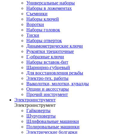
Универсальные наборы
Наборы в ложементах
Съемники
Наборы ключей
Воротки
Наборы головок
Тиски
Наборы отверток
Динамометрические ключи
Рукоятки трещоточные
Г-образные ключи
Наборы вставок-бит
Шарнирно-губцевый
Для восстановления резьбы
Электро-тех. работы
Выколотки, молотки, кувалды
Опции и аксессуары
Прочий инструмент
Электроинструмент
Электроинструмент
Гайковерты
Шуруповерты
Шлифовальные машинки
Полировальные машинки
Электрические болгарки