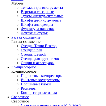
Мебель
Тележки для инструмента
Верстаки слесарные
Тумбы инструментальные
Шкафы для инструмента
Шкафы для одежды
Фурнитура навесная
Лежаки и стулья
Развал-схождение
Развал-схождение
Стенды Техно Вектор
Стенды Sivik
Стенды Launch
Стенды для грузовиков
Опции и аксессуары
Компрессорное
Компрессорное
Поршневые компрессоры
Винтовые компрессоры
Поршневые блоки
Ресиверы
Компрессорные масла
Сварочное
Сварочное
Сварочные полуавтоматы MIG/MAG