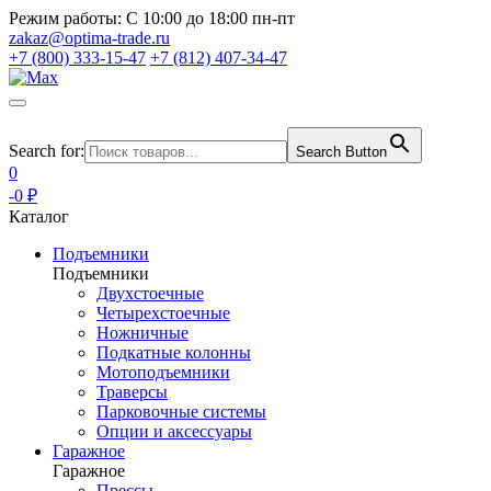
Режим работы:
С 10:00 до 18:00 пн-пт
zakaz@optima-trade.ru
+7 (800) 333-15-47
+7 (812) 407-34-47
Search for:
Search Button
0
-0 ₽
Каталог
Подъемники
Подъемники
Двухстоечные
Четырехстоечные
Ножничные
Подкатные колонны
Мотоподъемники
Траверсы
Парковочные системы
Опции и аксессуары
Гаражное
Гаражное
Прессы