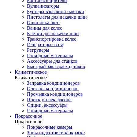
Борторасширители
Вулканизаторы
Бустеры взрывной накачки
Пистолеты для накачки шин
Ошиповка шин
Ванны для колес
Клетки для накачки шин
Транспортировка колес
Генераторы азота
Регруверы
Расходные материалы
Аксессуары для станков
Быстрый заказ расходников
Климатическое
Климатическое
Заправка кондиционеров
Очистка кондиционеров
Промывка кондиционеров
Поиск утечек фреона
Опции, аксессуары
Расходные материалы
Покрасочное
Покрасочное
Покрасочные камеры
Зоны подготовки к окраске