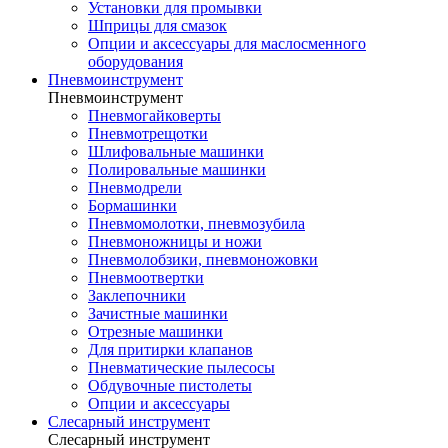
Установки для промывки
Шприцы для смазок
Опции и аксессуары для маслосменного
оборудования
Пневмоинструмент
Пневмоинструмент
Пневмогайковерты
Пневмотрещотки
Шлифовальные машинки
Полировальные машинки
Пневмодрели
Бормашинки
Пневмомолотки, пневмозубила
Пневмоножницы и ножи
Пневмолобзики, пневмоножовки
Пневмоотвертки
Заклепочники
Зачистные машинки
Отрезные машинки
Для притирки клапанов
Пневматические пылесосы
Обдувочные пистолеты
Опции и аксессуары
Слесарный инструмент
Слесарный инструмент