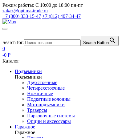
Режим работы:
С 10:00 до 18:00 пн-пт
zakaz@optima-trade.ru
+7 (800) 333-15-47
+7 (812) 407-34-47
Search for:
Search Button
0
-0 ₽
Каталог
Подъемники
Подъемники
Двухстоечные
Четырехстоечные
Ножничные
Подкатные колонны
Мотоподъемники
Траверсы
Парковочные системы
Опции и аксессуары
Гаражное
Гаражное
Прессы