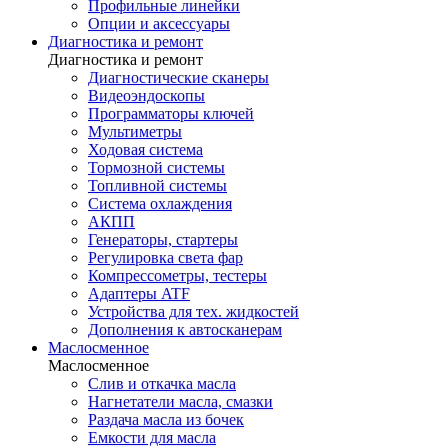
Профильные линейки
Опции и аксессуары
Диагностика и ремонт
Диагностика и ремонт
Диагностические сканеры
Видеоэндоскопы
Программаторы ключей
Мультиметры
Ходовая система
Тормозной системы
Топливной системы
Система охлаждения
АКПП
Генераторы, стартеры
Регулировка света фар
Компрессометры, тестеры
Адаптеры ATF
Устройства для тех. жидкостей
Дополнения к автосканерам
Маслосменное
Маслосменное
Слив и откачка масла
Нагнетатели масла, смазки
Раздача масла из бочек
Емкости для масла