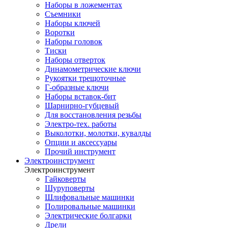
Наборы в ложементах
Съемники
Наборы ключей
Воротки
Наборы головок
Тиски
Наборы отверток
Динамометрические ключи
Рукоятки трещоточные
Г-образные ключи
Наборы вставок-бит
Шарнирно-губцевый
Для восстановления резьбы
Электро-тех. работы
Выколотки, молотки, кувалды
Опции и аксессуары
Прочий инструмент
Электроинструмент
Электроинструмент
Гайковерты
Шуруповерты
Шлифовальные машинки
Полировальные машинки
Электрические болгарки
Дрели