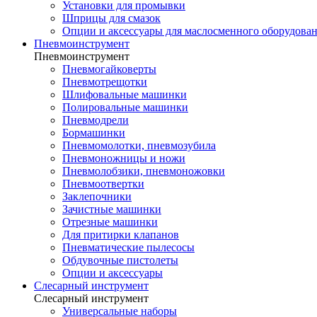
Установки для промывки
Шприцы для смазок
Опции и аксессуары для маслосменного оборудова
Пневмоинструмент
Пневмоинструмент
Пневмогайковерты
Пневмотрещотки
Шлифовальные машинки
Полировальные машинки
Пневмодрели
Бормашинки
Пневмомолотки, пневмозубила
Пневмоножницы и ножи
Пневмолобзики, пневмоножовки
Пневмоотвертки
Заклепочники
Зачистные машинки
Отрезные машинки
Для притирки клапанов
Пневматические пылесосы
Обдувочные пистолеты
Опции и аксессуары
Слесарный инструмент
Слесарный инструмент
Универсальные наборы