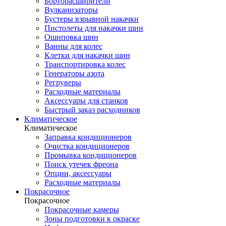
Борторасширители
Вулканизаторы
Бустеры взрывной накачки
Пистолеты для накачки шин
Ошиповка шин
Ванны для колес
Клетки для накачки шин
Транспортировка колес
Генераторы азота
Регруверы
Расходные материалы
Аксессуары для станков
Быстрый заказ расходников
Климатическое
Климатическое
Заправка кондиционеров
Очистка кондиционеров
Промывка кондиционеров
Поиск утечек фреона
Опции, аксессуары
Расходные материалы
Покрасочное
Покрасочное
Покрасочные камеры
Зоны подготовки к окраске