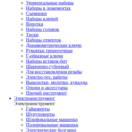
Универсальные наборы
Наборы в ложементах
Съемники
Наборы ключей
Воротки
Наборы головок
Тиски
Наборы отверток
Динамометрические ключи
Рукоятки трещоточные
Г-образные ключи
Наборы вставок-бит
Шарнирно-губцевый
Для восстановления резьбы
Электро-тех. работы
Выколотки, молотки, кувалды
Опции и аксессуары
Прочий инструмент
Электроинструмент
Электроинструмент
Гайковерты
Шуруповерты
Шлифовальные машинки
Полировальные машинки
Электрические болгарки