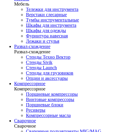
Мебель
Тележки для инструмента
Верстаки слесарные
Тумбы инструментальные
Шкафы для инструмента
Шкафы для одежды
Фурнитура навесная
Лежаки и стулья
Развал-схождение
Развал-схождение
Стенды Техно Вектор
Стенды Sivik
Стенды Launch
Стенды для грузовиков
Опции и аксессуары
Компрессорное
Компрессорное
Поршневые компрессоры
Винтовые компрессоры
Поршневые блоки
Ресиверы
Компрессорные масла
Сварочное
Сварочное
Сварочные полуавтоматы MIG/MAG