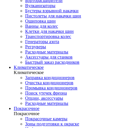
Борторасширители
Вулканизаторы
Бустеры взрывной накачки
Пистолеты для накачки шин
Ошиповка шин
Ванны для колес
Клетки для накачки шин
Транспортировка колес
Генераторы азота
Регруверы
Расходные материалы
Аксессуары для станков
Быстрый заказ расходников
Климатическое
Климатическое
Заправка кондиционеров
Очистка кондиционеров
Промывка кондиционеров
Поиск утечек фреона
Опции, аксессуары
Расходные материалы
Покрасочное
Покрасочное
Покрасочные камеры
Зоны подготовки к окраске