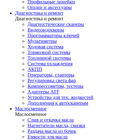
Профильные линейки
Опции и аксессуары
Диагностика и ремонт
Диагностика и ремонт
Диагностические сканеры
Видеоэндоскопы
Программаторы ключей
Мультиметры
Ходовая система
Тормозной системы
Топливной системы
Система охлаждения
АКПП
Генераторы, стартеры
Регулировка света фар
Компрессометры, тестеры
Адаптеры ATF
Устройства для тех. жидкостей
Дополнения к автосканерам
Маслосменное
Маслосменное
Слив и откачка масла
Нагнетатели масла, смазки
Раздача масла из бочек
Емкости для масла