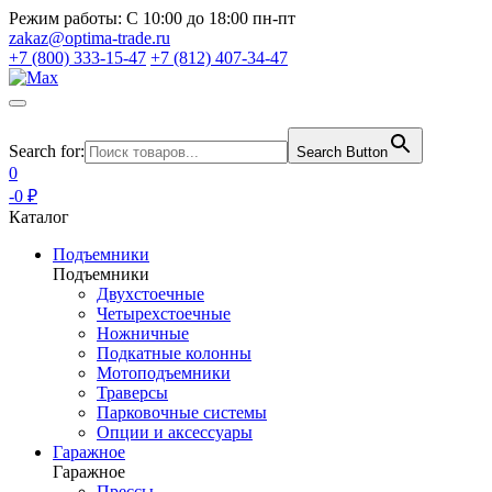
Режим работы:
С 10:00 до 18:00 пн-пт
zakaz@optima-trade.ru
+7 (800) 333-15-47
+7 (812) 407-34-47
Search for:
Search Button
0
-0 ₽
Каталог
Подъемники
Подъемники
Двухстоечные
Четырехстоечные
Ножничные
Подкатные колонны
Мотоподъемники
Траверсы
Парковочные системы
Опции и аксессуары
Гаражное
Гаражное
Прессы