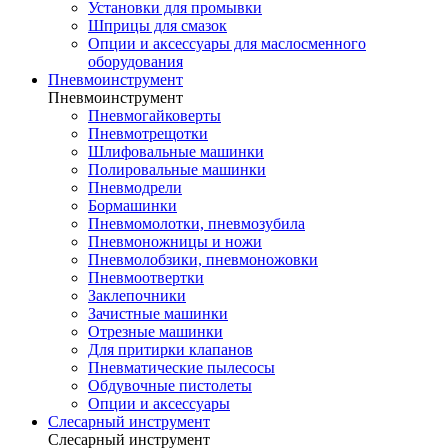
Установки для промывки
Шприцы для смазок
Опции и аксессуары для маслосменного
оборудования
Пневмоинструмент
Пневмоинструмент
Пневмогайковерты
Пневмотрещотки
Шлифовальные машинки
Полировальные машинки
Пневмодрели
Бормашинки
Пневмомолотки, пневмозубила
Пневмоножницы и ножи
Пневмолобзики, пневмоножовки
Пневмоотвертки
Заклепочники
Зачистные машинки
Отрезные машинки
Для притирки клапанов
Пневматические пылесосы
Обдувочные пистолеты
Опции и аксессуары
Слесарный инструмент
Слесарный инструмент