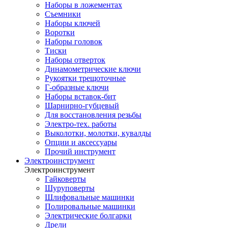
Наборы в ложементах
Съемники
Наборы ключей
Воротки
Наборы головок
Тиски
Наборы отверток
Динамометрические ключи
Рукоятки трещоточные
Г-образные ключи
Наборы вставок-бит
Шарнирно-губцевый
Для восстановления резьбы
Электро-тех. работы
Выколотки, молотки, кувалды
Опции и аксессуары
Прочий инструмент
Электроинструмент
Электроинструмент
Гайковерты
Шуруповерты
Шлифовальные машинки
Полировальные машинки
Электрические болгарки
Дрели