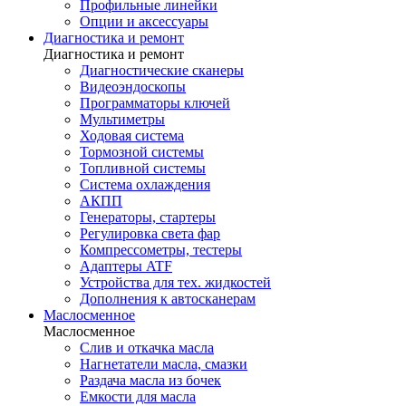
Профильные линейки
Опции и аксессуары
Диагностика и ремонт
Диагностика и ремонт
Диагностические сканеры
Видеоэндоскопы
Программаторы ключей
Мультиметры
Ходовая система
Тормозной системы
Топливной системы
Система охлаждения
АКПП
Генераторы, стартеры
Регулировка света фар
Компрессометры, тестеры
Адаптеры ATF
Устройства для тех. жидкостей
Дополнения к автосканерам
Маслосменное
Маслосменное
Слив и откачка масла
Нагнетатели масла, смазки
Раздача масла из бочек
Емкости для масла