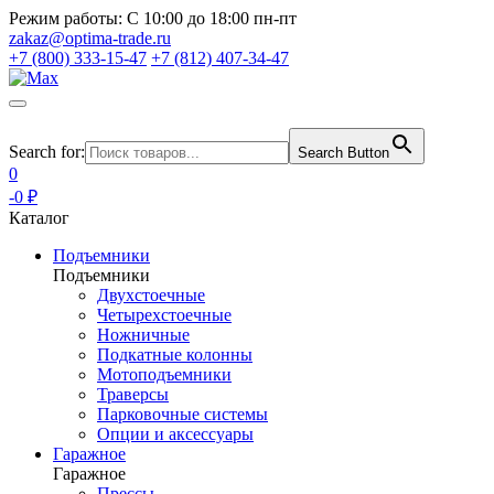
Режим работы:
С 10:00 до 18:00 пн-пт
zakaz@optima-trade.ru
+7 (800) 333-15-47
+7 (812) 407-34-47
Search for:
Search Button
0
-0 ₽
Каталог
Подъемники
Подъемники
Двухстоечные
Четырехстоечные
Ножничные
Подкатные колонны
Мотоподъемники
Траверсы
Парковочные системы
Опции и аксессуары
Гаражное
Гаражное
Прессы