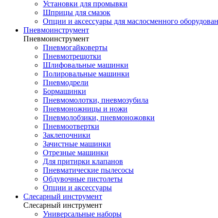
Установки для промывки
Шприцы для смазок
Опции и аксессуары для маслосменного оборудова
Пневмоинструмент
Пневмоинструмент
Пневмогайковерты
Пневмотрещотки
Шлифовальные машинки
Полировальные машинки
Пневмодрели
Бормашинки
Пневмомолотки, пневмозубила
Пневмоножницы и ножи
Пневмолобзики, пневмоножовки
Пневмоотвертки
Заклепочники
Зачистные машинки
Отрезные машинки
Для притирки клапанов
Пневматические пылесосы
Обдувочные пистолеты
Опции и аксессуары
Слесарный инструмент
Слесарный инструмент
Универсальные наборы