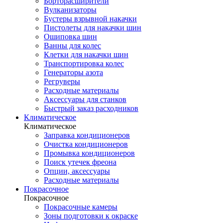
Борторасширители
Вулканизаторы
Бустеры взрывной накачки
Пистолеты для накачки шин
Ошиповка шин
Ванны для колес
Клетки для накачки шин
Транспортировка колес
Генераторы азота
Регруверы
Расходные материалы
Аксессуары для станков
Быстрый заказ расходников
Климатическое
Климатическое
Заправка кондиционеров
Очистка кондиционеров
Промывка кондиционеров
Поиск утечек фреона
Опции, аксессуары
Расходные материалы
Покрасочное
Покрасочное
Покрасочные камеры
Зоны подготовки к окраске