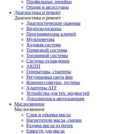
Профильные линейки
Опции и аксессуары
Диагностика и ремонт
Диагностика и ремонт
Диагностические сканеры
Видеоэндоскопы
Программаторы ключей
Мультиметры
Ходовая система
Тормозной системы
Топливной системы
Система охлаждения
АКПП
Генераторы, стартеры
Регулировка света фар
Компрессометры, тестеры
Адаптеры ATF
Устройства для тех. жидкостей
Дополнения к автосканерам
Маслосменное
Маслосменное
Слив и откачка масла
Нагнетатели масла, смазки
Раздача масла из бочек
Емкости для масла