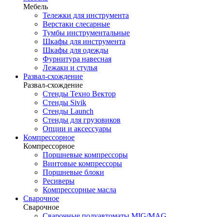
Мебель
Тележки для инструмента
Верстаки слесарные
Тумбы инструментальные
Шкафы для инструмента
Шкафы для одежды
Фурнитура навесная
Лежаки и стулья
Развал-схождение
Развал-схождение
Стенды Техно Вектор
Стенды Sivik
Стенды Launch
Стенды для грузовиков
Опции и аксессуары
Компрессорное
Компрессорное
Поршневые компрессоры
Винтовые компрессоры
Поршневые блоки
Ресиверы
Компрессорные масла
Сварочное
Сварочное
Сварочные полуавтоматы MIG/MAG