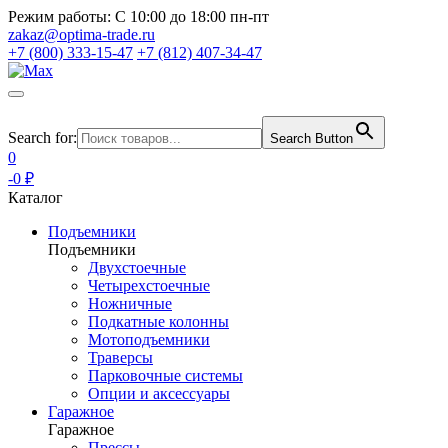
Режим работы:
С 10:00 до 18:00 пн-пт
zakaz@optima-trade.ru
+7 (800) 333-15-47
+7 (812) 407-34-47
Search for:
Search Button
0
-0 ₽
Каталог
Подъемники
Подъемники
Двухстоечные
Четырехстоечные
Ножничные
Подкатные колонны
Мотоподъемники
Траверсы
Парковочные системы
Опции и аксессуары
Гаражное
Гаражное
Прессы