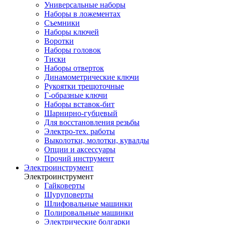
Универсальные наборы
Наборы в ложементах
Съемники
Наборы ключей
Воротки
Наборы головок
Тиски
Наборы отверток
Динамометрические ключи
Рукоятки трещоточные
Г-образные ключи
Наборы вставок-бит
Шарнирно-губцевый
Для восстановления резьбы
Электро-тех. работы
Выколотки, молотки, кувалды
Опции и аксессуары
Прочий инструмент
Электроинструмент
Электроинструмент
Гайковерты
Шуруповерты
Шлифовальные машинки
Полировальные машинки
Электрические болгарки