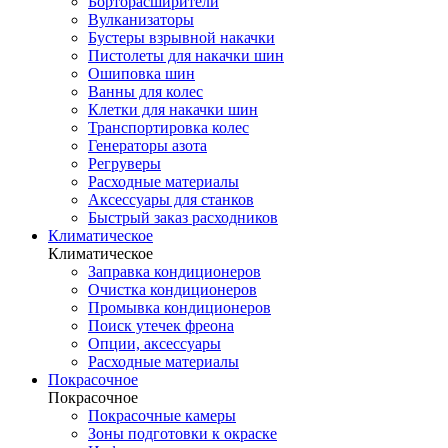
Борторасширители
Вулканизаторы
Бустеры взрывной накачки
Пистолеты для накачки шин
Ошиповка шин
Ванны для колес
Клетки для накачки шин
Транспортировка колес
Генераторы азота
Регруверы
Расходные материалы
Аксессуары для станков
Быстрый заказ расходников
Климатическое
Климатическое
Заправка кондиционеров
Очистка кондиционеров
Промывка кондиционеров
Поиск утечек фреона
Опции, аксессуары
Расходные материалы
Покрасочное
Покрасочное
Покрасочные камеры
Зоны подготовки к окраске