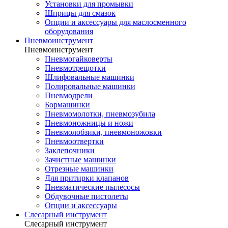
Установки для промывки
Шприцы для смазок
Опции и аксессуары для маслосменного
оборудования
Пневмоинструмент
Пневмоинструмент
Пневмогайковерты
Пневмотрещотки
Шлифовальные машинки
Полировальные машинки
Пневмодрели
Бормашинки
Пневмомолотки, пневмозубила
Пневмоножницы и ножи
Пневмолобзики, пневмоножовки
Пневмоотвертки
Заклепочники
Зачистные машинки
Отрезные машинки
Для притирки клапанов
Пневматические пылесосы
Обдувочные пистолеты
Опции и аксессуары
Слесарный инструмент
Слесарный инструмент