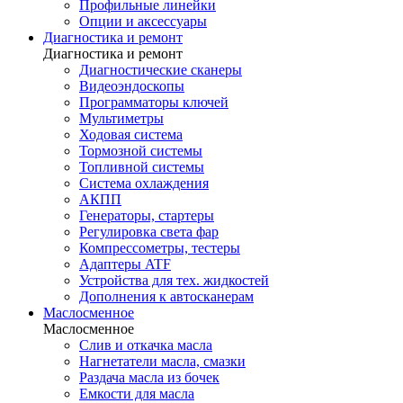
Профильные линейки
Опции и аксессуары
Диагностика и ремонт
Диагностика и ремонт
Диагностические сканеры
Видеоэндоскопы
Программаторы ключей
Мультиметры
Ходовая система
Тормозной системы
Топливной системы
Система охлаждения
АКПП
Генераторы, стартеры
Регулировка света фар
Компрессометры, тестеры
Адаптеры ATF
Устройства для тех. жидкостей
Дополнения к автосканерам
Маслосменное
Маслосменное
Слив и откачка масла
Нагнетатели масла, смазки
Раздача масла из бочек
Емкости для масла