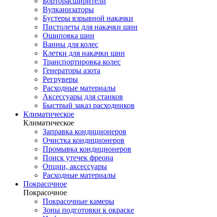
Борторасширители
Вулканизаторы
Бустеры взрывной накачки
Пистолеты для накачки шин
Ошиповка шин
Ванны для колес
Клетки для накачки шин
Транспортировка колес
Генераторы азота
Регруверы
Расходные материалы
Аксессуары для станков
Быстрый заказ расходников
Климатическое
Климатическое
Заправка кондиционеров
Очистка кондиционеров
Промывка кондиционеров
Поиск утечек фреона
Опции, аксессуары
Расходные материалы
Покрасочное
Покрасочное
Покрасочные камеры
Зоны подготовки к окраске