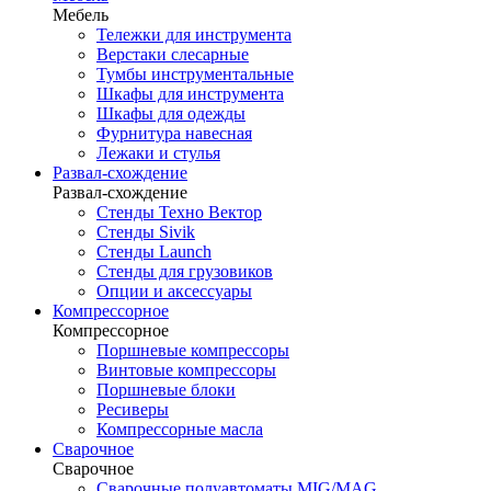
Мебель
Тележки для инструмента
Верстаки слесарные
Тумбы инструментальные
Шкафы для инструмента
Шкафы для одежды
Фурнитура навесная
Лежаки и стулья
Развал-схождение
Развал-схождение
Стенды Техно Вектор
Стенды Sivik
Стенды Launch
Стенды для грузовиков
Опции и аксессуары
Компрессорное
Компрессорное
Поршневые компрессоры
Винтовые компрессоры
Поршневые блоки
Ресиверы
Компрессорные масла
Сварочное
Сварочное
Сварочные полуавтоматы MIG/MAG