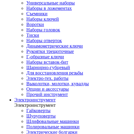
Универсальные наборы
Наборы в ложементах
Съемники
Наборы ключей
Воротки
Наборы головок
Тиски
Наборы отверток
Динамометрические ключи
Рукоятки трещоточные
Г-образные ключи
Наборы вставок-бит
Шарнирно-губцевый
Для восстановления резьбы
Электро-тех. работы
Выколотки, молотки, кувалды
Опции и аксессуары
Прочий инструмент
Электроинструмент
Электроинструмент
Гайковерты
Шуруповерты
Шлифовальные машинки
Полировальные машинки
Электрические болгарки