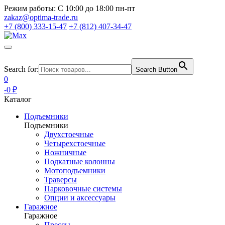
Режим работы:
С 10:00 до 18:00 пн-пт
zakaz@optima-trade.ru
+7 (800) 333-15-47
+7 (812) 407-34-47
Search for:
Search Button
0
-0 ₽
Каталог
Подъемники
Подъемники
Двухстоечные
Четырехстоечные
Ножничные
Подкатные колонны
Мотоподъемники
Траверсы
Парковочные системы
Опции и аксессуары
Гаражное
Гаражное
Прессы