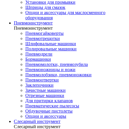
Установки для промывки
Шприцы для смазок
Опции и аксессуары для маслосменного
оборудования
Пневмоинструмент
Пневмоинструмент
Пневмогайковерты
Пневмотрещотки
Шлифовальные машинки
Полировальные машинки
Пневмодрели
Бормашинки
Пневмомолотки, пневмозубила
Пневмоножницы и ножи
Пневмолобзики, пневмоножовки
Пневмоотвертки
Заклепочники
Зачистные машинки
Отрезные машинки
Для притирки клапанов
Пневматические пылесосы
Обдувочные пистолеты
Опции и аксессуары
Слесарный инструмент
Слесарный инструмент