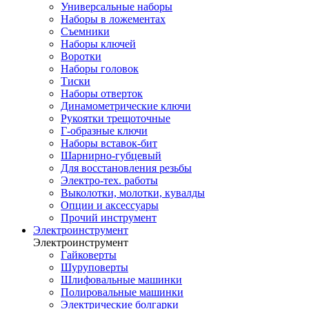
Универсальные наборы
Наборы в ложементах
Съемники
Наборы ключей
Воротки
Наборы головок
Тиски
Наборы отверток
Динамометрические ключи
Рукоятки трещоточные
Г-образные ключи
Наборы вставок-бит
Шарнирно-губцевый
Для восстановления резьбы
Электро-тех. работы
Выколотки, молотки, кувалды
Опции и аксессуары
Прочий инструмент
Электроинструмент
Электроинструмент
Гайковерты
Шуруповерты
Шлифовальные машинки
Полировальные машинки
Электрические болгарки