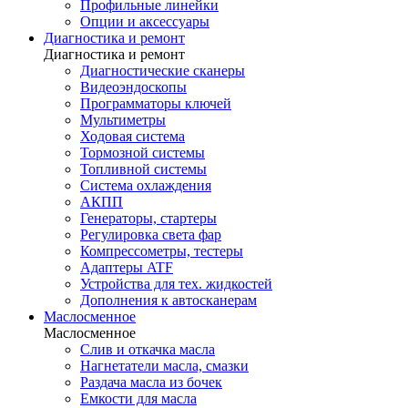
Профильные линейки
Опции и аксессуары
Диагностика и ремонт
Диагностика и ремонт
Диагностические сканеры
Видеоэндоскопы
Программаторы ключей
Мультиметры
Ходовая система
Тормозной системы
Топливной системы
Система охлаждения
АКПП
Генераторы, стартеры
Регулировка света фар
Компрессометры, тестеры
Адаптеры ATF
Устройства для тех. жидкостей
Дополнения к автосканерам
Маслосменное
Маслосменное
Слив и откачка масла
Нагнетатели масла, смазки
Раздача масла из бочек
Емкости для масла