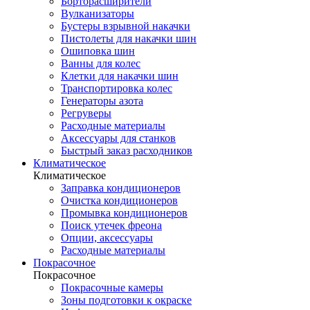
Борторасширители
Вулканизаторы
Бустеры взрывной накачки
Пистолеты для накачки шин
Ошиповка шин
Ванны для колес
Клетки для накачки шин
Транспортировка колес
Генераторы азота
Регруверы
Расходные материалы
Аксессуары для станков
Быстрый заказ расходников
Климатическое
Климатическое
Заправка кондиционеров
Очистка кондиционеров
Промывка кондиционеров
Поиск утечек фреона
Опции, аксессуары
Расходные материалы
Покрасочное
Покрасочное
Покрасочные камеры
Зоны подготовки к окраске