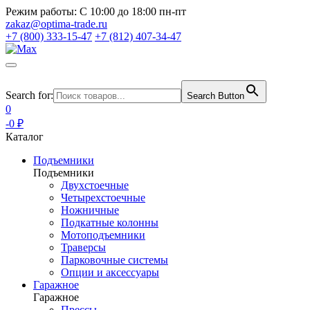
Режим работы:
С 10:00 до 18:00 пн-пт
zakaz@optima-trade.ru
+7 (800) 333-15-47
+7 (812) 407-34-47
Search for:
Search Button
0
-0 ₽
Каталог
Подъемники
Подъемники
Двухстоечные
Четырехстоечные
Ножничные
Подкатные колонны
Мотоподъемники
Траверсы
Парковочные системы
Опции и аксессуары
Гаражное
Гаражное
Прессы