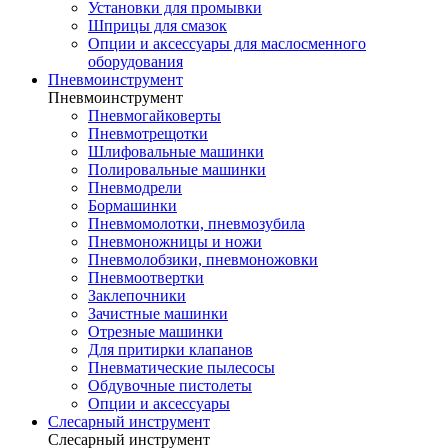
Установки для промывки
Шприцы для смазок
Опции и аксессуары для маслосменного
оборудования
Пневмоинструмент
Пневмоинструмент
Пневмогайковерты
Пневмотрещотки
Шлифовальные машинки
Полировальные машинки
Пневмодрели
Бормашинки
Пневмомолотки, пневмозубила
Пневмоножницы и ножи
Пневмолобзики, пневмоножовки
Пневмоотвертки
Заклепочники
Зачистные машинки
Отрезные машинки
Для притирки клапанов
Пневматические пылесосы
Обдувочные пистолеты
Опции и аксессуары
Слесарный инструмент
Слесарный инструмент