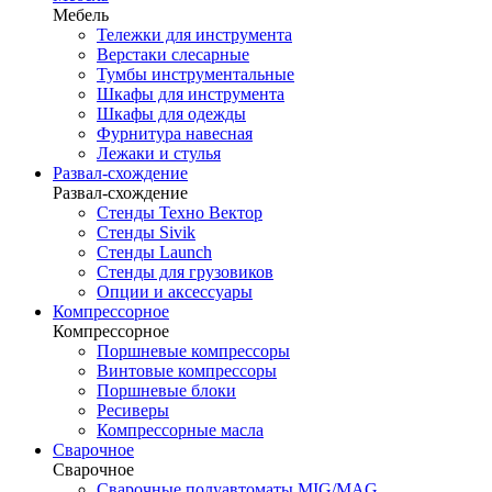
Мебель
Тележки для инструмента
Верстаки слесарные
Тумбы инструментальные
Шкафы для инструмента
Шкафы для одежды
Фурнитура навесная
Лежаки и стулья
Развал-схождение
Развал-схождение
Стенды Техно Вектор
Стенды Sivik
Стенды Launch
Стенды для грузовиков
Опции и аксессуары
Компрессорное
Компрессорное
Поршневые компрессоры
Винтовые компрессоры
Поршневые блоки
Ресиверы
Компрессорные масла
Сварочное
Сварочное
Сварочные полуавтоматы MIG/MAG