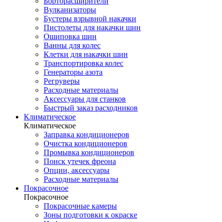
Борторасширители
Вулканизаторы
Бустеры взрывной накачки
Пистолеты для накачки шин
Ошиповка шин
Ванны для колес
Клетки для накачки шин
Транспортировка колес
Генераторы азота
Регруверы
Расходные материалы
Аксессуары для станков
Быстрый заказ расходников
Климатическое
Климатическое
Заправка кондиционеров
Очистка кондиционеров
Промывка кондиционеров
Поиск утечек фреона
Опции, аксессуары
Расходные материалы
Покрасочное
Покрасочное
Покрасочные камеры
Зоны подготовки к окраске