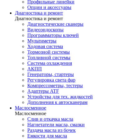
Профильные линейки
Опции и аксессуары
Диагностика и ремонт
Диагностика и ремонт
Диагностические сканеры
Видеоэндоскопы
Программаторы ключей
Мультиметры
Ходовая система
Тормозной системы
Топливной системы
Система охлаждения
АКПП
Генераторы, стартеры
Регулировка света фар
Компрессометры, тестеры
Адаптеры ATF
Устройства для тех. жидкостей
Дополнения к автосканерам
Маслосменное
Маслосменное
Слив и откачка масла
Нагнетатели масла, смазки
Раздача масла из бочек
Емкости для масла