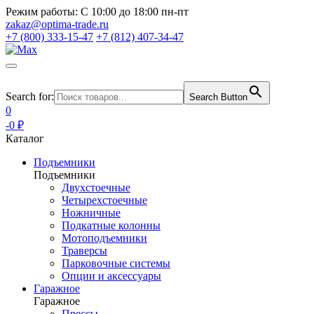
Режим работы:
С 10:00 до 18:00 пн-пт
zakaz@optima-trade.ru
+7 (800) 333-15-47
+7 (812) 407-34-47
Search for:
Search Button
0
-0 ₽
Каталог
Подъемники
Подъемники
Двухстоечные
Четырехстоечные
Ножничные
Подкатные колонны
Мотоподъемники
Траверсы
Парковочные системы
Опции и аксессуары
Гаражное
Гаражное
Прессы