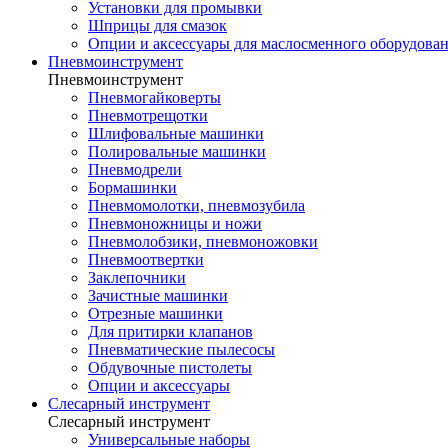
Установки для промывки
Шприцы для смазок
Опции и аксессуары для маслосменного оборудова
Пневмоинструмент
Пневмоинструмент
Пневмогайковерты
Пневмотрещотки
Шлифовальные машинки
Полировальные машинки
Пневмодрели
Бормашинки
Пневмомолотки, пневмозубила
Пневмоножницы и ножи
Пневмолобзики, пневмоножовки
Пневмоотвертки
Заклепочники
Зачистные машинки
Отрезные машинки
Для притирки клапанов
Пневматические пылесосы
Обдувочные пистолеты
Опции и аксессуары
Слесарный инструмент
Слесарный инструмент
Универсальные наборы