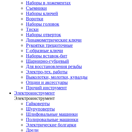
Наборы в ложементах
Съемники
Наборы ключей
Воротки
Наборы головок
Тиски
Наборы отверток
Динамометрические ключи
Рукоятки трещоточные
Г-образные ключи
Наборы вставок-бит
Шарнирно-губцевый
Для восстановления резьбы
Электро-тех. работы
Выколотки, молотки, кувалды
Опции и аксессуары
Прочий инструмент
Электроинструмент
Электроинструмент
Гайковерты
Шуруповерты
Шлифовальные машинки
Полировальные машинки
Электрические болгарки
Дрели