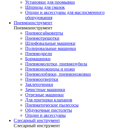
Установки для промывки
Шприцы для смазок
Опции и аксессуары для маслосменного
оборудования
Пневмоинструмент
Пневмоинструмент
Пневмогайковерты
Пневмотрещотки
Шлифовальные машинки
Полировальные машинки
Пневмодрели
Бормашинки
Пневмомолотки, пневмозубила
Пневмоножницы и ножи
Пневмолобзики, пневмоножовки
Пневмоотвертки
Заклепочники
Зачистные машинки
Отрезные машинки
Для притирки клапанов
Пневматические пылесосы
Обдувочные пистолеты
Опции и аксессуары
Слесарный инструмент
Слесарный инструмент