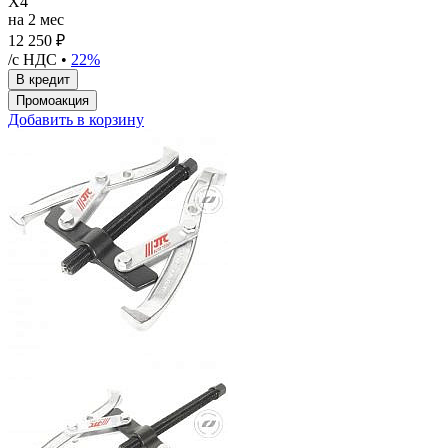
X4
на 2 мес
12 250 ₽
/с НДС •
22%
Добавить в корзину