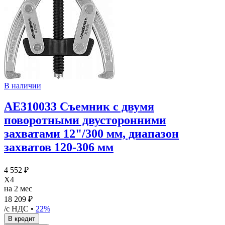
В наличии
AE310033 Съемник с двумя
поворотными двусторонними
захватами 12"/300 мм, диапазон
захватов 120-306 мм
4 552 ₽
X4
на 2 мес
18 209 ₽
/с НДС •
22%