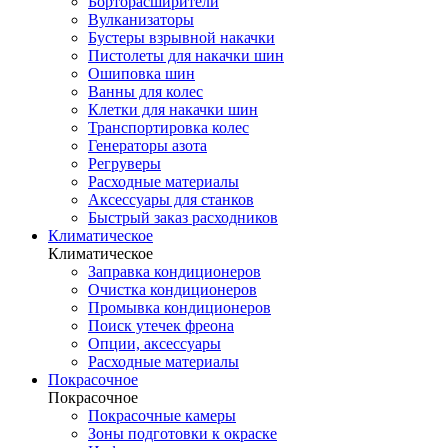
Борторасширители
Вулканизаторы
Бустеры взрывной накачки
Пистолеты для накачки шин
Ошиповка шин
Ванны для колес
Клетки для накачки шин
Транспортировка колес
Генераторы азота
Регруверы
Расходные материалы
Аксессуары для станков
Быстрый заказ расходников
Климатическое
Климатическое
Заправка кондиционеров
Очистка кондиционеров
Промывка кондиционеров
Поиск утечек фреона
Опции, аксессуары
Расходные материалы
Покрасочное
Покрасочное
Покрасочные камеры
Зоны подготовки к окраске