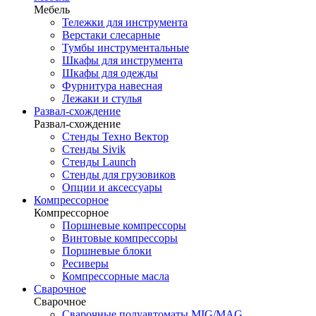
Мебель
Тележки для инструмента
Верстаки слесарные
Тумбы инструментальные
Шкафы для инструмента
Шкафы для одежды
Фурнитура навесная
Лежаки и стулья
Развал-схождение
Развал-схождение
Стенды Техно Вектор
Стенды Sivik
Стенды Launch
Стенды для грузовиков
Опции и аксессуары
Компрессорное
Компрессорное
Поршневые компрессоры
Винтовые компрессоры
Поршневые блоки
Ресиверы
Компрессорные масла
Сварочное
Сварочное
Сварочные полуавтоматы MIG/MAG