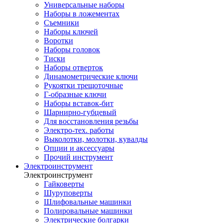
Универсальные наборы
Наборы в ложементах
Съемники
Наборы ключей
Воротки
Наборы головок
Тиски
Наборы отверток
Динамометрические ключи
Рукоятки трещоточные
Г-образные ключи
Наборы вставок-бит
Шарнирно-губцевый
Для восстановления резьбы
Электро-тех. работы
Выколотки, молотки, кувалды
Опции и аксессуары
Прочий инструмент
Электроинструмент
Электроинструмент
Гайковерты
Шуруповерты
Шлифовальные машинки
Полировальные машинки
Электрические болгарки