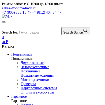
Режим работы:
С 10:00 до 18:00 пн-пт
zakaz@optima-trade.ru
+7 (800) 333-15-47
+7 (812) 407-34-47
Search for:
Search Button
0
-0 ₽
Каталог
Подъемники
Подъемники
Двухстоечные
Четырехстоечные
Ножничные
Подкатные колонны
Мотоподъемники
Траверсы
Парковочные системы
Опции и аксессуары
Гаражное
Гаражное
Прессы