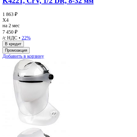
K4221, CrV, 1/2 DR, 8-32 мм
1 863 ₽
X4
на 2 мес
7 450 ₽
/с НДС •
22%
Добавить в корзину