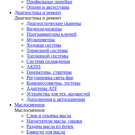
Профильные линейки
Опции и аксессуары
Диагностика и ремонт
Диагностика и ремонт
Диагностические сканеры
Видеоэндоскопы
Программаторы ключей
Мультиметры
Ходовая система
Тормозной системы
Топливной системы
Система охлаждения
АКПП
Генераторы, стартеры
Регулировка света фар
Компрессометры, тестеры
Адаптеры ATF
Устройства для тех. жидкостей
Дополнения к автосканерам
Маслосменное
Маслосменное
Слив и откачка масла
Нагнетатели масла, смазки
Раздача масла из бочек
Емкости для масла