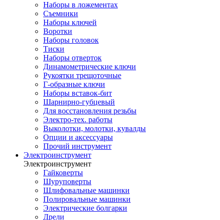
Наборы в ложементах
Съемники
Наборы ключей
Воротки
Наборы головок
Тиски
Наборы отверток
Динамометрические ключи
Рукоятки трещоточные
Г-образные ключи
Наборы вставок-бит
Шарнирно-губцевый
Для восстановления резьбы
Электро-тех. работы
Выколотки, молотки, кувалды
Опции и аксессуары
Прочий инструмент
Электроинструмент
Электроинструмент
Гайковерты
Шуруповерты
Шлифовальные машинки
Полировальные машинки
Электрические болгарки
Дрели