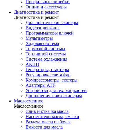
Профильные линейки
Опции и аксессуары
Диагностика и ремонт
Диагностика и ремонт
Диагностические сканеры
Видеоэндоскопы
Программаторы ключей
Мультиметры
Ходовая система
Тормозной системы
Топливной системы
Система охлаждения
АКПП
Генераторы, стартеры
Регулировка света фар
Компрессометры, тестеры
Адаптеры ATF
Устройства для тех. жидкостей
Дополнения к автосканерам
Маслосменное
Маслосменное
Слив и откачка масла
Нагнетатели масла, смазки
Раздача масла из бочек
Емкости для масла