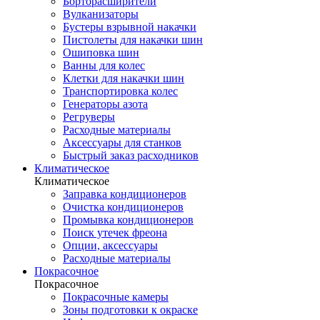
Борторасширители
Вулканизаторы
Бустеры взрывной накачки
Пистолеты для накачки шин
Ошиповка шин
Ванны для колес
Клетки для накачки шин
Транспортировка колес
Генераторы азота
Регруверы
Расходные материалы
Аксессуары для станков
Быстрый заказ расходников
Климатическое
Климатическое
Заправка кондиционеров
Очистка кондиционеров
Промывка кондиционеров
Поиск утечек фреона
Опции, аксессуары
Расходные материалы
Покрасочное
Покрасочное
Покрасочные камеры
Зоны подготовки к окраске