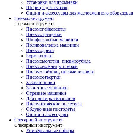
Установки для промывки
Шприцы для смазок
Опции и аксессуары для маслосменного оборудова
Пневмоинструмент
Пневмоинструмент
Пневмогайковерты
Пневмотрещотки
Шлифовальные машинки
Полировальные машинки
Пневмодрели
Бормашинки
Пневмомолотки, пневмозубила
Пневмоножницы и ножи
Пневмолобзики, пневмоножовки
Пневмоотвертки
Заклепочники
Зачистные машинки
Отрезные машинки
Для притирки клапанов
Пневматические пылесосы
Обдувочные пистолеты
Опции и аксессуары
Слесарный инструмент
Слесарный инструмент
Универсальные наборы