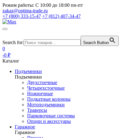
Режим работы:
С 10:00 до 18:00 пн-пт
zakaz@optima-trade.ru
+7 (800) 333-15-47
+7 (812) 407-34-47
Search for:
Search Button
0
-0 ₽
Каталог
Подъемники
Подъемники
Двухстоечные
Четырехстоечные
Ножничные
Подкатные колонны
Мотоподъемники
Траверсы
Парковочные системы
Опции и аксессуары
Гаражное
Гаражное
Прессы