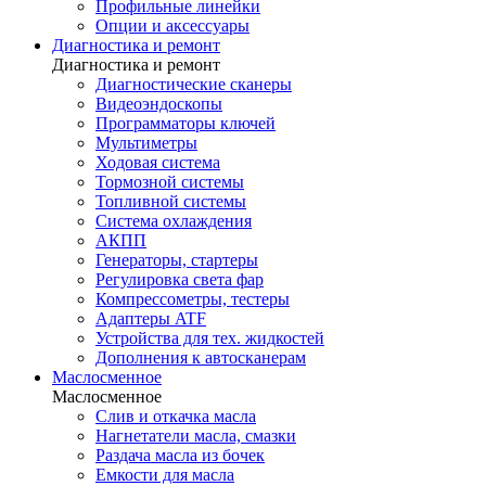
Профильные линейки
Опции и аксессуары
Диагностика и ремонт
Диагностика и ремонт
Диагностические сканеры
Видеоэндоскопы
Программаторы ключей
Мультиметры
Ходовая система
Тормозной системы
Топливной системы
Система охлаждения
АКПП
Генераторы, стартеры
Регулировка света фар
Компрессометры, тестеры
Адаптеры ATF
Устройства для тех. жидкостей
Дополнения к автосканерам
Маслосменное
Маслосменное
Слив и откачка масла
Нагнетатели масла, смазки
Раздача масла из бочек
Емкости для масла