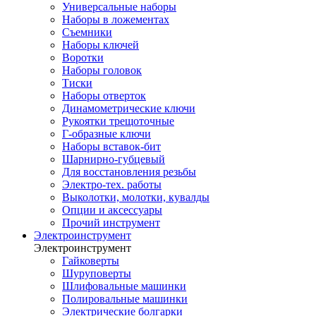
Универсальные наборы
Наборы в ложементах
Съемники
Наборы ключей
Воротки
Наборы головок
Тиски
Наборы отверток
Динамометрические ключи
Рукоятки трещоточные
Г-образные ключи
Наборы вставок-бит
Шарнирно-губцевый
Для восстановления резьбы
Электро-тех. работы
Выколотки, молотки, кувалды
Опции и аксессуары
Прочий инструмент
Электроинструмент
Электроинструмент
Гайковерты
Шуруповерты
Шлифовальные машинки
Полировальные машинки
Электрические болгарки