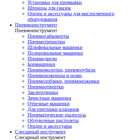
Установки для промывки
Шприцы для смазок
Опции и аксессуары для маслосменного
оборудования
Пневмоинструмент
Пневмоинструмент
Пневмогайковерты
Пневмотрещотки
Шлифовальные машинки
Полировальные машинки
Пневмодрели
Бормашинки
Пневмомолотки, пневмозубила
Пневмоножницы и ножи
Пневмолобзики, пневмоножовки
Пневмоотвертки
Заклепочники
Зачистные машинки
Отрезные машинки
Для притирки клапанов
Пневматические пылесосы
Обдувочные пистолеты
Опции и аксессуары
Слесарный инструмент
Слесарный инструмент