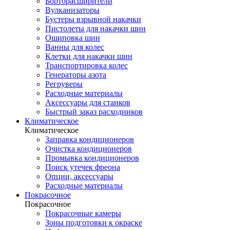
Борторасширители
Вулканизаторы
Бустеры взрывной накачки
Пистолеты для накачки шин
Ошиповка шин
Ванны для колес
Клетки для накачки шин
Транспортировка колес
Генераторы азота
Регруверы
Расходные материалы
Аксессуары для станков
Быстрый заказ расходников
Климатическое
Климатическое
Заправка кондиционеров
Очистка кондиционеров
Промывка кондиционеров
Поиск утечек фреона
Опции, аксессуары
Расходные материалы
Покрасочное
Покрасочное
Покрасочные камеры
Зоны подготовки к окраске