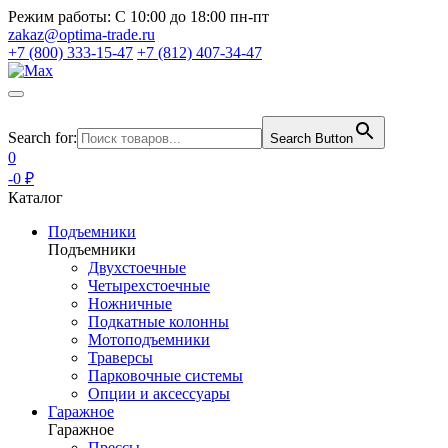
Режим работы:
С 10:00 до 18:00 пн-пт
zakaz@optima-trade.ru
+7 (800) 333-15-47
+7 (812) 407-34-47
Search for:
Search Button
0
-0 ₽
Каталог
Подъемники
Подъемники
Двухстоечные
Четырехстоечные
Ножничные
Подкатные колонны
Мотоподъемники
Траверсы
Парковочные системы
Опции и аксессуары
Гаражное
Гаражное
Прессы