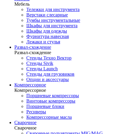
Мебель
Тележки для инструмента
Верстаки слесарные
Тумбы инструментальные
Шкафы для инструмента
Шкафы для одежды
Фурнитура навесная
Лежаки и стулья
Развал-схождение
Развал-схождение
Стенды Техно Вектор
Стенды Sivik
Стенды Launch
Стенды для грузовиков
Опции и аксессуары
Компрессорное
Компрессорное
Поршневые компрессоры
Винтовые компрессоры
Поршневые блоки
Ресиверы
Компрессорные масла
Сварочное
Сварочное
Сварочные полуавтоматы MIG/MAG