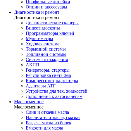
Профильные линейки
Опции и аксессуары
Диагностика и ремонт
Диагностика и ремонт
Диагностические сканеры
Видеоэндоскопы
Программаторы ключей
Мультиметры
Ходовая система
Тормозной системы
Топливной системы
Система охлаждения
АКПП
Генераторы, стартеры
Регулировка света фар
Компрессометры, тестеры
Адаптеры ATF
Устройства для тех. жидкостей
Дополнения к автосканерам
Маслосменное
Маслосменное
Слив и откачка масла
Нагнетатели масла, смазки
Раздача масла из бочек
Емкости для масла