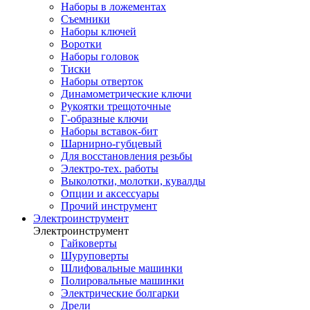
Наборы в ложементах
Съемники
Наборы ключей
Воротки
Наборы головок
Тиски
Наборы отверток
Динамометрические ключи
Рукоятки трещоточные
Г-образные ключи
Наборы вставок-бит
Шарнирно-губцевый
Для восстановления резьбы
Электро-тех. работы
Выколотки, молотки, кувалды
Опции и аксессуары
Прочий инструмент
Электроинструмент
Электроинструмент
Гайковерты
Шуруповерты
Шлифовальные машинки
Полировальные машинки
Электрические болгарки
Дрели