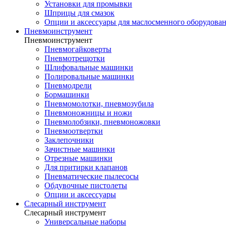
Установки для промывки
Шприцы для смазок
Опции и аксессуары для маслосменного оборудова
Пневмоинструмент
Пневмоинструмент
Пневмогайковерты
Пневмотрещотки
Шлифовальные машинки
Полировальные машинки
Пневмодрели
Бормашинки
Пневмомолотки, пневмозубила
Пневмоножницы и ножи
Пневмолобзики, пневмоножовки
Пневмоотвертки
Заклепочники
Зачистные машинки
Отрезные машинки
Для притирки клапанов
Пневматические пылесосы
Обдувочные пистолеты
Опции и аксессуары
Слесарный инструмент
Слесарный инструмент
Универсальные наборы