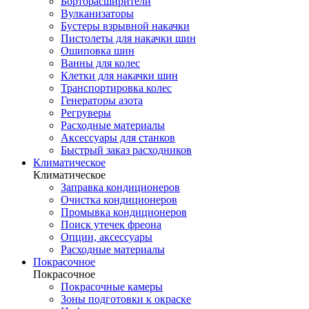
Борторасширители
Вулканизаторы
Бустеры взрывной накачки
Пистолеты для накачки шин
Ошиповка шин
Ванны для колес
Клетки для накачки шин
Транспортировка колес
Генераторы азота
Регруверы
Расходные материалы
Аксессуары для станков
Быстрый заказ расходников
Климатическое
Климатическое
Заправка кондиционеров
Очистка кондиционеров
Промывка кондиционеров
Поиск утечек фреона
Опции, аксессуары
Расходные материалы
Покрасочное
Покрасочное
Покрасочные камеры
Зоны подготовки к окраске