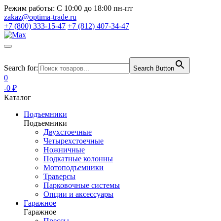
Режим работы:
С 10:00 до 18:00 пн-пт
zakaz@optima-trade.ru
+7 (800) 333-15-47
+7 (812) 407-34-47
Search for:
Search Button
0
-0 ₽
Каталог
Подъемники
Подъемники
Двухстоечные
Четырехстоечные
Ножничные
Подкатные колонны
Мотоподъемники
Траверсы
Парковочные системы
Опции и аксессуары
Гаражное
Гаражное
Прессы