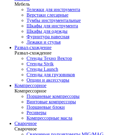
Мебель
Тележки для инструмента
Верстаки слесарные
Тумбы инструментальные
Шкафы для инструмента
Шкафы для одежды
Фурнитура навесная
Лежаки и стулья
Развал-схождение
Развал-схождение
Стенды Техно Вектор
Стенды Sivik
Стенды Launch
Стенды для грузовиков
Опции и аксессуары
Компрессорное
Компрессорное
Поршневые компрессоры
Винтовые компрессоры
Поршневые блоки
Ресиверы
Компрессорные масла
Сварочное
Сварочное
Сварочные полуавтоматы MIG/MAG