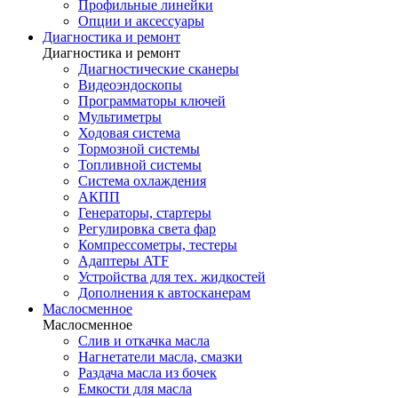
Профильные линейки
Опции и аксессуары
Диагностика и ремонт
Диагностика и ремонт
Диагностические сканеры
Видеоэндоскопы
Программаторы ключей
Мультиметры
Ходовая система
Тормозной системы
Топливной системы
Система охлаждения
АКПП
Генераторы, стартеры
Регулировка света фар
Компрессометры, тестеры
Адаптеры ATF
Устройства для тех. жидкостей
Дополнения к автосканерам
Маслосменное
Маслосменное
Слив и откачка масла
Нагнетатели масла, смазки
Раздача масла из бочек
Емкости для масла