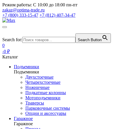
Режим работы:
С 10:00 до 18:00 пн-пт
zakaz@optima-trade.ru
+7 (800) 333-15-47
+7 (812) 407-34-47
Search for:
Search Button
0
-0 ₽
Каталог
Подъемники
Подъемники
Двухстоечные
Четырехстоечные
Ножничные
Подкатные колонны
Мотоподъемники
Траверсы
Парковочные системы
Опции и аксессуары
Гаражное
Гаражное
Прессы