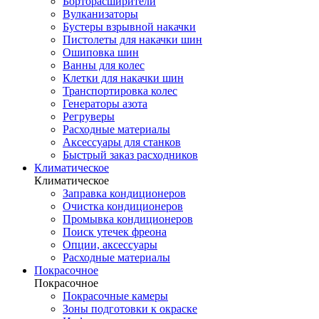
Борторасширители
Вулканизаторы
Бустеры взрывной накачки
Пистолеты для накачки шин
Ошиповка шин
Ванны для колес
Клетки для накачки шин
Транспортировка колес
Генераторы азота
Регруверы
Расходные материалы
Аксессуары для станков
Быстрый заказ расходников
Климатическое
Климатическое
Заправка кондиционеров
Очистка кондиционеров
Промывка кондиционеров
Поиск утечек фреона
Опции, аксессуары
Расходные материалы
Покрасочное
Покрасочное
Покрасочные камеры
Зоны подготовки к окраске