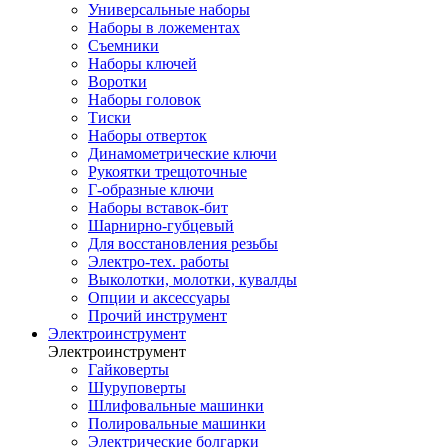
Универсальные наборы
Наборы в ложементах
Съемники
Наборы ключей
Воротки
Наборы головок
Тиски
Наборы отверток
Динамометрические ключи
Рукоятки трещоточные
Г-образные ключи
Наборы вставок-бит
Шарнирно-губцевый
Для восстановления резьбы
Электро-тех. работы
Выколотки, молотки, кувалды
Опции и аксессуары
Прочий инструмент
Электроинструмент
Электроинструмент
Гайковерты
Шуруповерты
Шлифовальные машинки
Полировальные машинки
Электрические болгарки