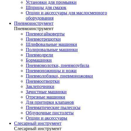
Установки для промывки
Шприцы для смазок
Опции и аксессуары для маслосменного
оборудования
Пневмоинструмент
Пневмоинструмент
Пневмогайковерты
Пневмотрещотки
Шлифовальные машинки
Полировальные машинки
Пневмодрели
Бормашинки
Пневмомолотки, пневмозубила
Пневмоножницы и ножи
Пневмолобзики, пневмоножовки
Пневмоотвертки
Заклепочники
Зачистные машинки
Отрезные машинки
Для притирки клапанов
Пневматические пылесосы
Обдувочные пистолеты
Опции и аксессуары
Слесарный инструмент
Слесарный инструмент