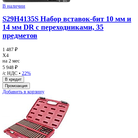
В наличии
S29H4135S Набор вставок-бит 10 мм и
14 мм DR с переходниками, 35
предметов
1 487 ₽
X4
на 2 мес
5 948 ₽
/с НДС •
22%
Добавить в корзину