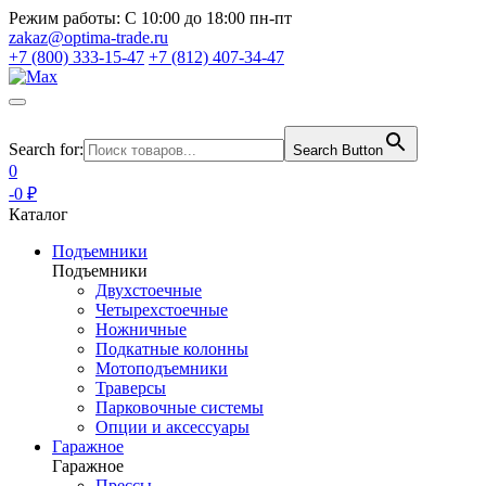
Режим работы:
С 10:00 до 18:00 пн-пт
zakaz@optima-trade.ru
+7 (800) 333-15-47
+7 (812) 407-34-47
Search for:
Search Button
0
-0 ₽
Каталог
Подъемники
Подъемники
Двухстоечные
Четырехстоечные
Ножничные
Подкатные колонны
Мотоподъемники
Траверсы
Парковочные системы
Опции и аксессуары
Гаражное
Гаражное
Прессы