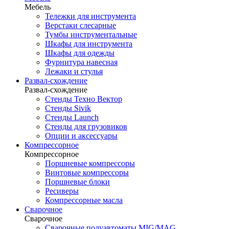
Мебель
Тележки для инструмента
Верстаки слесарные
Тумбы инструментальные
Шкафы для инструмента
Шкафы для одежды
Фурнитура навесная
Лежаки и стулья
Развал-схождение
Развал-схождение
Стенды Техно Вектор
Стенды Sivik
Стенды Launch
Стенды для грузовиков
Опции и аксессуары
Компрессорное
Компрессорное
Поршневые компрессоры
Винтовые компрессоры
Поршневые блоки
Ресиверы
Компрессорные масла
Сварочное
Сварочное
Сварочные полуавтоматы MIG/MAG