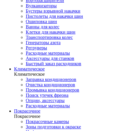
Борторасширители
Вулканизаторы
Бустеры взрывной накачки
Пистолеты для накачки шин
Ошиповка шин
Ванны для колес
Клетки для накачки шин
Транспортировка колес
Генераторы азота
Регруверы
Расходные материалы
Аксессуары для станков
Быстрый заказ расходников
Климатическое
Климатическое
Заправка кондиционеров
Очистка кондиционеров
Промывка кондиционеров
Поиск утечек фреона
Опции, аксессуары
Расходные материалы
Покрасочное
Покрасочное
Покрасочные камеры
Зоны подготовки к окраске