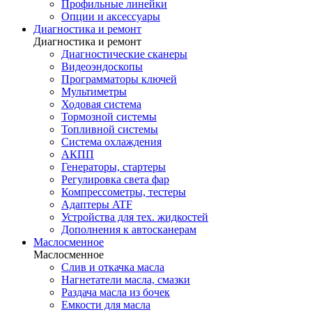
Профильные линейки
Опции и аксессуары
Диагностика и ремонт
Диагностика и ремонт
Диагностические сканеры
Видеоэндоскопы
Программаторы ключей
Мультиметры
Ходовая система
Тормозной системы
Топливной системы
Система охлаждения
АКПП
Генераторы, стартеры
Регулировка света фар
Компрессометры, тестеры
Адаптеры ATF
Устройства для тех. жидкостей
Дополнения к автосканерам
Маслосменное
Маслосменное
Слив и откачка масла
Нагнетатели масла, смазки
Раздача масла из бочек
Емкости для масла