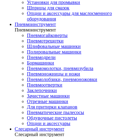
Установки для промывки
Шприцы для смазок
Опции и аксессуары для маслосменного
оборудования
Пневмоинструмент
Пневмоинструмент
Пневмогайковерты
Пневмотрещотки
Шлифовальные машинки
Полировальные машинки
Пневмодрели
Бормашинки
Пневмомолотки, пневмозубила
Пневмоножницы и ножи
Пневмолобзики, пневмоножовки
Пневмоотвертки
Заклепочники
Зачистные машинки
Отрезные машинки
Для притирки клапанов
Пневматические пылесосы
Обдувочные пистолеты
Опции и аксессуары
Слесарный инструмент
Слесарный инструмент