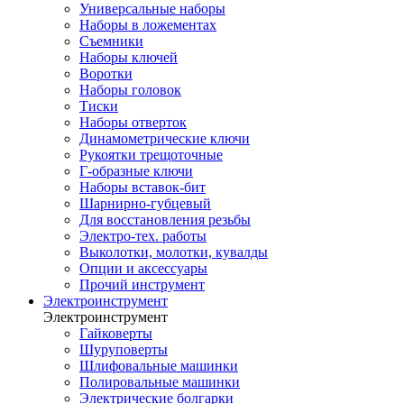
Универсальные наборы
Наборы в ложементах
Съемники
Наборы ключей
Воротки
Наборы головок
Тиски
Наборы отверток
Динамометрические ключи
Рукоятки трещоточные
Г-образные ключи
Наборы вставок-бит
Шарнирно-губцевый
Для восстановления резьбы
Электро-тех. работы
Выколотки, молотки, кувалды
Опции и аксессуары
Прочий инструмент
Электроинструмент
Электроинструмент
Гайковерты
Шуруповерты
Шлифовальные машинки
Полировальные машинки
Электрические болгарки