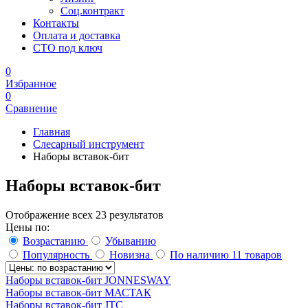
Соц.контракт
Контакты
Оплата и доставка
СТО под ключ
0
Избранное
0
Сравнение
Главная
Слесарный инструмент
Наборы вставок-бит
Наборы вставок-бит
Отображение всех 23 результатов
Цены по:
Возрастанию
Убыванию
Популярность
Новизна
По наличию
11 товаров
Наборы вставок-бит JONNESWAY
Наборы вставок-бит МАСТАК
Наборы вставок-бит JTC