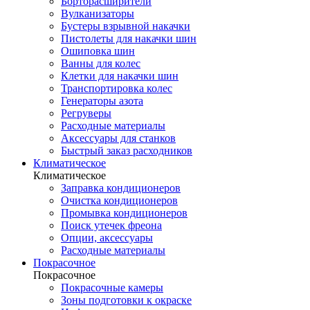
Борторасширители
Вулканизаторы
Бустеры взрывной накачки
Пистолеты для накачки шин
Ошиповка шин
Ванны для колес
Клетки для накачки шин
Транспортировка колес
Генераторы азота
Регруверы
Расходные материалы
Аксессуары для станков
Быстрый заказ расходников
Климатическое
Климатическое
Заправка кондиционеров
Очистка кондиционеров
Промывка кондиционеров
Поиск утечек фреона
Опции, аксессуары
Расходные материалы
Покрасочное
Покрасочное
Покрасочные камеры
Зоны подготовки к окраске