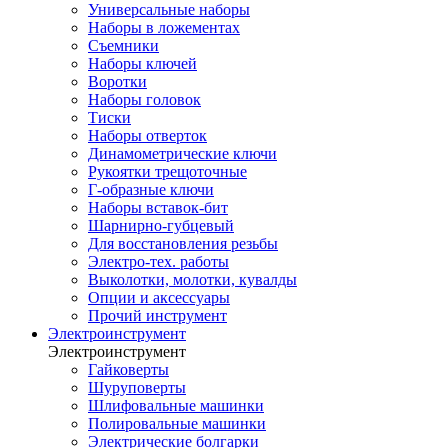
Универсальные наборы
Наборы в ложементах
Съемники
Наборы ключей
Воротки
Наборы головок
Тиски
Наборы отверток
Динамометрические ключи
Рукоятки трещоточные
Г-образные ключи
Наборы вставок-бит
Шарнирно-губцевый
Для восстановления резьбы
Электро-тех. работы
Выколотки, молотки, кувалды
Опции и аксессуары
Прочий инструмент
Электроинструмент
Электроинструмент
Гайковерты
Шуруповерты
Шлифовальные машинки
Полировальные машинки
Электрические болгарки