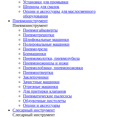
Установки для промывки
Шприцы для смазок
Опции и аксессуары для маслосменного
оборудования
Пневмоинструмент
Пневмоинструмент
Пневмогайковерты
Пневмотрещотки
Шлифовальные машинки
Полировальные машинки
Пневмодрели
Бормашинки
Пневмомолотки, пневмозубила
Пневмоножницы и ножи
Пневмолобзики, пневмоножовки
Пневмоотвертки
Заклепочники
Зачистные машинки
Отрезные машинки
Для притирки клапанов
Пневматические пылесосы
Обдувочные пистолеты
Опции и аксессуары
Слесарный инструмент
Слесарный инструмент