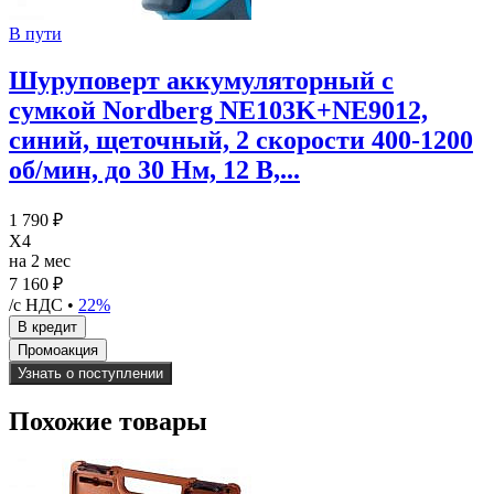
В пути
Шуруповерт аккумуляторный с
сумкой Nordberg NE103K+NE9012,
синий, щеточный, 2 скорости 400-1200
об/мин, до 30 Нм, 12 B,...
1 790 ₽
X4
на 2 мес
7 160 ₽
/с НДС •
22%
Узнать о поступлении
Похожие товары