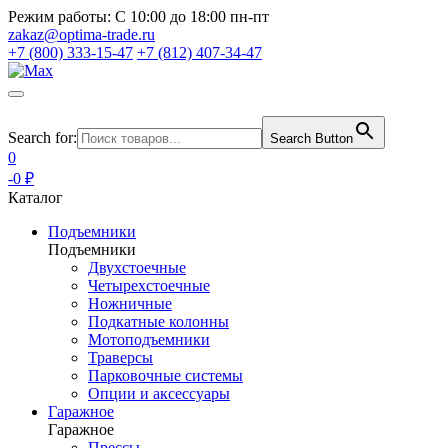
Режим работы:
С 10:00 до 18:00 пн-пт
zakaz@optima-trade.ru
+7 (800) 333-15-47
+7 (812) 407-34-47
Search for:
Search Button
0
-0 ₽
Каталог
Подъемники
Подъемники
Двухстоечные
Четырехстоечные
Ножничные
Подкатные колонны
Мотоподъемники
Траверсы
Парковочные системы
Опции и аксессуары
Гаражное
Гаражное
Прессы