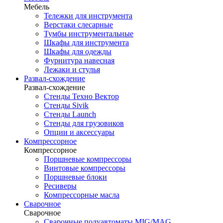
Мебель
Тележки для инструмента
Верстаки слесарные
Тумбы инструментальные
Шкафы для инструмента
Шкафы для одежды
Фурнитура навесная
Лежаки и стулья
Развал-схождение
Развал-схождение
Стенды Техно Вектор
Стенды Sivik
Стенды Launch
Стенды для грузовиков
Опции и аксессуары
Компрессорное
Компрессорное
Поршневые компрессоры
Винтовые компрессоры
Поршневые блоки
Ресиверы
Компрессорные масла
Сварочное
Сварочное
Сварочные полуавтоматы MIG/MAG