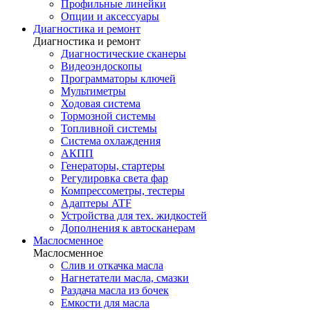
Профильные линейки
Опции и аксессуары
Диагностика и ремонт
Диагностика и ремонт
Диагностические сканеры
Видеоэндоскопы
Программаторы ключей
Мультиметры
Ходовая система
Тормозной системы
Топливной системы
Система охлаждения
АКПП
Генераторы, стартеры
Регулировка света фар
Компрессометры, тестеры
Адаптеры ATF
Устройства для тех. жидкостей
Дополнения к автосканерам
Маслосменное
Маслосменное
Слив и откачка масла
Нагнетатели масла, смазки
Раздача масла из бочек
Емкости для масла