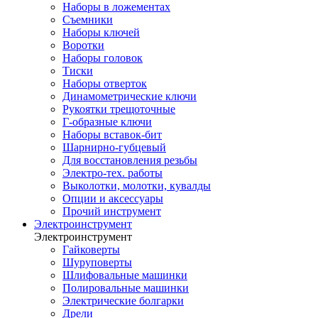
Наборы в ложементах
Съемники
Наборы ключей
Воротки
Наборы головок
Тиски
Наборы отверток
Динамометрические ключи
Рукоятки трещоточные
Г-образные ключи
Наборы вставок-бит
Шарнирно-губцевый
Для восстановления резьбы
Электро-тех. работы
Выколотки, молотки, кувалды
Опции и аксессуары
Прочий инструмент
Электроинструмент
Электроинструмент
Гайковерты
Шуруповерты
Шлифовальные машинки
Полировальные машинки
Электрические болгарки
Дрели