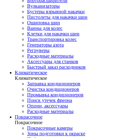
Борторасширители
Вулканизаторы
Бустеры взрывной накачки
Пистолеты для накачки шин
Ошиповка шин
Ванны для колес
Клетки для накачки шин
Транспортировка колес
Генераторы азота
Регруверы
Расходные материалы
Аксессуары для станков
Быстрый заказ расходников
Климатическое
Климатическое
Заправка кондиционеров
Очистка кондиционеров
Промывка кондиционеров
Поиск утечек фреона
Опции, аксессуары
Расходные материалы
Покрасочное
Покрасочное
Покрасочные камеры
Зоны подготовки к окраске