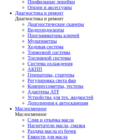
Профильные линейки
Опции и аксессуары
Диагностика и ремонт
Диагностика и ремонт
Диагностические сканеры
Видеоэндоскопы
Программаторы ключей
Мультиметры
Ходовая система
Тормозной системы
Топливной системы
Система охлаждения
АКПП
Генераторы, стартеры
Регулировка света фар
Компрессометры, тестеры
Адаптеры ATF
Устройства для тех. жидкостей
Дополнения к автосканерам
Маслосменное
Маслосменное
Слив и откачка масла
Нагнетатели масла, смазки
Раздача масла из бочек
Емкости для масла