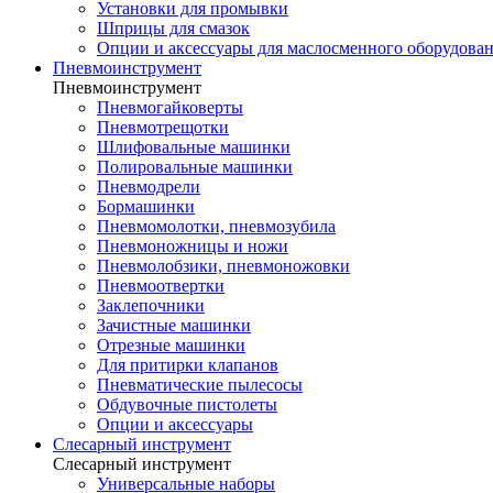
Установки для промывки
Шприцы для смазок
Опции и аксессуары для маслосменного оборудова
Пневмоинструмент
Пневмоинструмент
Пневмогайковерты
Пневмотрещотки
Шлифовальные машинки
Полировальные машинки
Пневмодрели
Бормашинки
Пневмомолотки, пневмозубила
Пневмоножницы и ножи
Пневмолобзики, пневмоножовки
Пневмоотвертки
Заклепочники
Зачистные машинки
Отрезные машинки
Для притирки клапанов
Пневматические пылесосы
Обдувочные пистолеты
Опции и аксессуары
Слесарный инструмент
Слесарный инструмент
Универсальные наборы