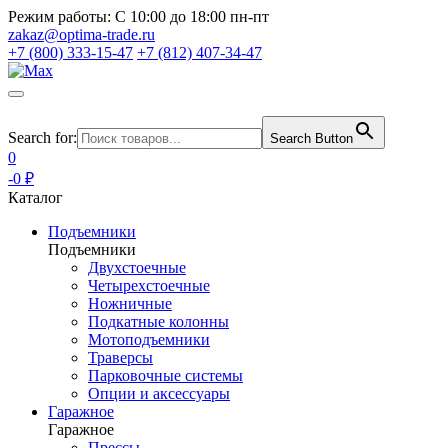
Режим работы:
С 10:00 до 18:00 пн-пт
zakaz@optima-trade.ru
+7 (800) 333-15-47
+7 (812) 407-34-47
Search for:
Search Button
0
-0 ₽
Каталог
Подъемники
Подъемники
Двухстоечные
Четырехстоечные
Ножничные
Подкатные колонны
Мотоподъемники
Траверсы
Парковочные системы
Опции и аксессуары
Гаражное
Гаражное
Прессы