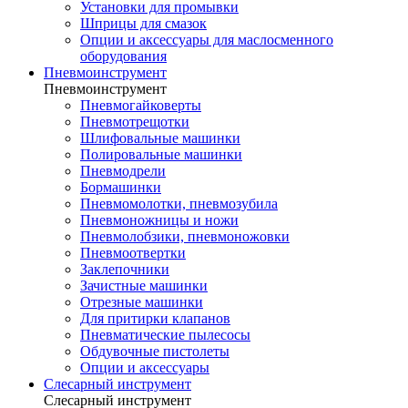
Установки для промывки
Шприцы для смазок
Опции и аксессуары для маслосменного
оборудования
Пневмоинструмент
Пневмоинструмент
Пневмогайковерты
Пневмотрещотки
Шлифовальные машинки
Полировальные машинки
Пневмодрели
Бормашинки
Пневмомолотки, пневмозубила
Пневмоножницы и ножи
Пневмолобзики, пневмоножовки
Пневмоотвертки
Заклепочники
Зачистные машинки
Отрезные машинки
Для притирки клапанов
Пневматические пылесосы
Обдувочные пистолеты
Опции и аксессуары
Слесарный инструмент
Слесарный инструмент