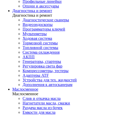
Профильные линейки
Опции и аксессуары
Диагностика и ремонт
Диагностика и ремонт
Диагностические сканеры
Видеоэндоскопы
Программаторы ключей
Мультиметры
Ходовая система
Тормозной системы
Топливной системы
Система охлаждения
АКПП
Генераторы, стартеры
Регулировка света фар
Компрессометры, тестеры
Адаптеры ATF
Устройства для тех. жидкостей
Дополнения к автосканерам
Маслосменное
Маслосменное
Слив и откачка масла
Нагнетатели масла, смазки
Раздача масла из бочек
Емкости для масла