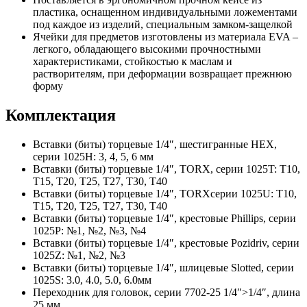
пластика, оснащенном индивидуальными ложементами
под каждое из изделий, специальным замком-защелкой
Ячейки для предметов изготовлены из материала EVA –
легкого, обладающего высокими прочностными
характеристиками, стойкостью к маслам и
растворителям, при деформации возвращает прежнюю
форму
Комплектация
Вставки (биты) торцевые 1/4″, шестигранные HEX,
серии 1025H: 3, 4, 5, 6 мм
Вставки (биты) торцевые 1/4″, TORX, серии 1025T: T10,
T15, T20, T25, T27, T30, T40
Вставки (биты) торцевые 1/4″, TORXсерии 1025U: T10,
T15, T20, T25, T27, T30, T40
Вставки (биты) торцевые 1/4″, крестовые Phillips, серии
1025P: №1, №2, №3, №4
Вставки (биты) торцевые 1/4″, крестовые Pozidriv, серии
1025Z: №1, №2, №3
Вставки (биты) торцевые 1/4″, шлицевые Slotted, серии
1025S: 3.0, 4.0, 5.0, 6.0мм
Переходник для головок, серии 7702-25 1/4″>1/4″, длина
25 мм