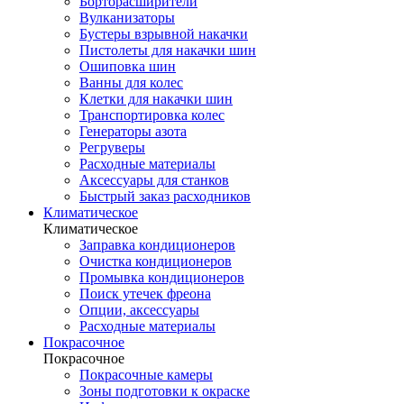
Борторасширители
Вулканизаторы
Бустеры взрывной накачки
Пистолеты для накачки шин
Ошиповка шин
Ванны для колес
Клетки для накачки шин
Транспортировка колес
Генераторы азота
Регруверы
Расходные материалы
Аксессуары для станков
Быстрый заказ расходников
Климатическое
Климатическое
Заправка кондиционеров
Очистка кондиционеров
Промывка кондиционеров
Поиск утечек фреона
Опции, аксессуары
Расходные материалы
Покрасочное
Покрасочное
Покрасочные камеры
Зоны подготовки к окраске