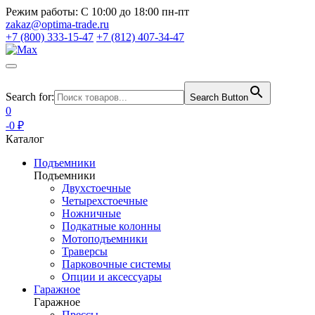
Режим работы:
С 10:00 до 18:00 пн-пт
zakaz@optima-trade.ru
+7 (800) 333-15-47
+7 (812) 407-34-47
Search for:
Search Button
0
-0 ₽
Каталог
Подъемники
Подъемники
Двухстоечные
Четырехстоечные
Ножничные
Подкатные колонны
Мотоподъемники
Траверсы
Парковочные системы
Опции и аксессуары
Гаражное
Гаражное
Прессы