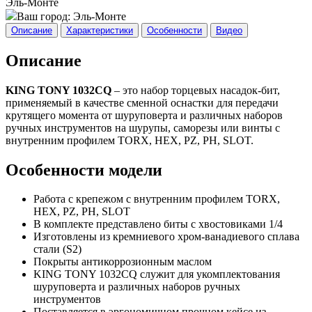
Эль-Монте
Ваш город:
Эль-Монте
Описание
Характеристики
Особенности
Видео
Описание
KING TONY 1032CQ
– это набор торцевых насадок-бит,
применяемый в качестве сменной оснастки для передачи
крутящего момента от шуруповерта и различных наборов
ручных инструментов на шурупы, саморезы или винты с
внутренним профилем TORX, HEX, PZ, PH, SLOT.
Особенности модели
Работа с крепежом с внутренним профилем TORX,
HEX, PZ, PH, SLOT
В комплекте представлено биты с хвостовиками 1/4
Изготовлены из кремниевого хром-ванадиевого сплава
стали (S2)
Покрыты антикоррозионным маслом
KING TONY 1032CQ служит для укомплектования
шуруповерта и различных наборов ручных
инструментов
Поставляется в эргономичном прочном кейсе из