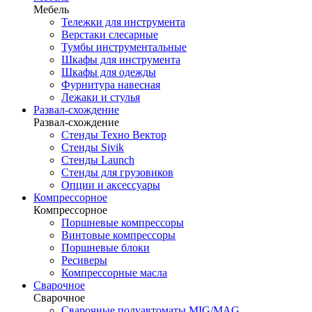
Мебель
Тележки для инструмента
Верстаки слесарные
Тумбы инструментальные
Шкафы для инструмента
Шкафы для одежды
Фурнитура навесная
Лежаки и стулья
Развал-схождение
Развал-схождение
Стенды Техно Вектор
Стенды Sivik
Стенды Launch
Стенды для грузовиков
Опции и аксессуары
Компрессорное
Компрессорное
Поршневые компрессоры
Винтовые компрессоры
Поршневые блоки
Ресиверы
Компрессорные масла
Сварочное
Сварочное
Сварочные полуавтоматы MIG/MAG