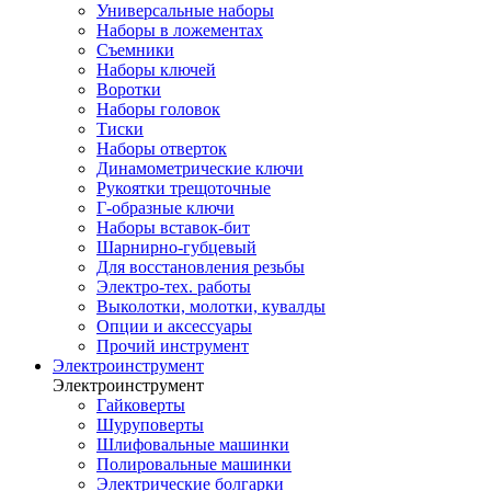
Универсальные наборы
Наборы в ложементах
Съемники
Наборы ключей
Воротки
Наборы головок
Тиски
Наборы отверток
Динамометрические ключи
Рукоятки трещоточные
Г-образные ключи
Наборы вставок-бит
Шарнирно-губцевый
Для восстановления резьбы
Электро-тех. работы
Выколотки, молотки, кувалды
Опции и аксессуары
Прочий инструмент
Электроинструмент
Электроинструмент
Гайковерты
Шуруповерты
Шлифовальные машинки
Полировальные машинки
Электрические болгарки