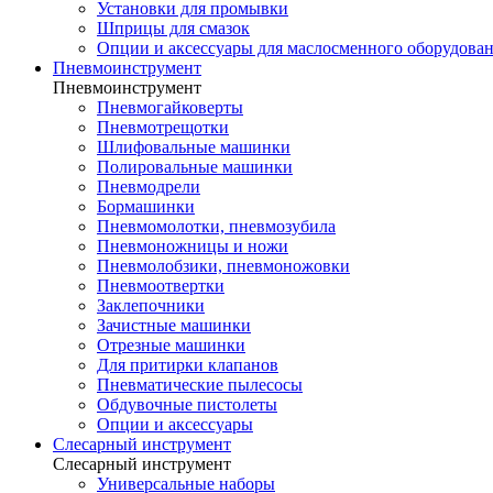
Установки для промывки
Шприцы для смазок
Опции и аксессуары для маслосменного оборудова
Пневмоинструмент
Пневмоинструмент
Пневмогайковерты
Пневмотрещотки
Шлифовальные машинки
Полировальные машинки
Пневмодрели
Бормашинки
Пневмомолотки, пневмозубила
Пневмоножницы и ножи
Пневмолобзики, пневмоножовки
Пневмоотвертки
Заклепочники
Зачистные машинки
Отрезные машинки
Для притирки клапанов
Пневматические пылесосы
Обдувочные пистолеты
Опции и аксессуары
Слесарный инструмент
Слесарный инструмент
Универсальные наборы