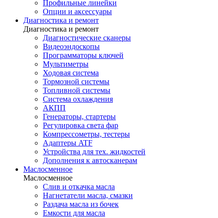
Профильные линейки
Опции и аксессуары
Диагностика и ремонт
Диагностика и ремонт
Диагностические сканеры
Видеоэндоскопы
Программаторы ключей
Мультиметры
Ходовая система
Тормозной системы
Топливной системы
Система охлаждения
АКПП
Генераторы, стартеры
Регулировка света фар
Компрессометры, тестеры
Адаптеры ATF
Устройства для тех. жидкостей
Дополнения к автосканерам
Маслосменное
Маслосменное
Слив и откачка масла
Нагнетатели масла, смазки
Раздача масла из бочек
Емкости для масла