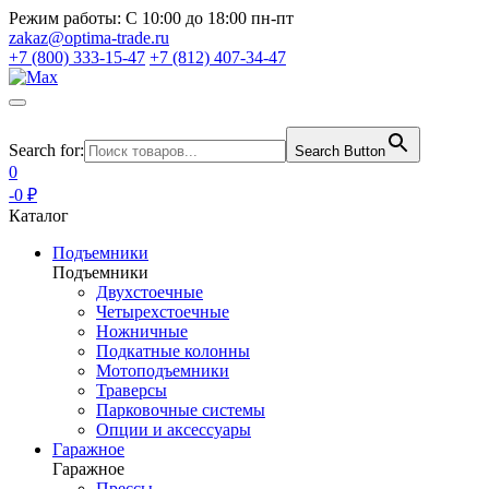
Режим работы:
С 10:00 до 18:00 пн-пт
zakaz@optima-trade.ru
+7 (800) 333-15-47
+7 (812) 407-34-47
Search for:
Search Button
0
-0 ₽
Каталог
Подъемники
Подъемники
Двухстоечные
Четырехстоечные
Ножничные
Подкатные колонны
Мотоподъемники
Траверсы
Парковочные системы
Опции и аксессуары
Гаражное
Гаражное
Прессы