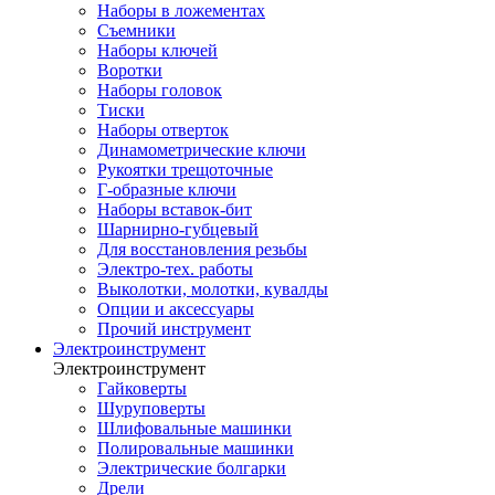
Наборы в ложементах
Съемники
Наборы ключей
Воротки
Наборы головок
Тиски
Наборы отверток
Динамометрические ключи
Рукоятки трещоточные
Г-образные ключи
Наборы вставок-бит
Шарнирно-губцевый
Для восстановления резьбы
Электро-тех. работы
Выколотки, молотки, кувалды
Опции и аксессуары
Прочий инструмент
Электроинструмент
Электроинструмент
Гайковерты
Шуруповерты
Шлифовальные машинки
Полировальные машинки
Электрические болгарки
Дрели