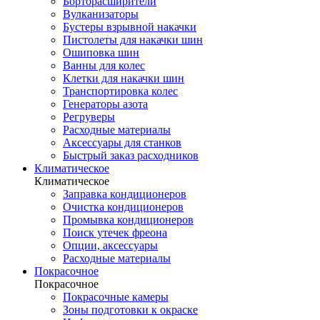
Борторасширители
Вулканизаторы
Бустеры взрывной накачки
Пистолеты для накачки шин
Ошиповка шин
Ванны для колес
Клетки для накачки шин
Транспортировка колес
Генераторы азота
Регруверы
Расходные материалы
Аксессуары для станков
Быстрый заказ расходников
Климатическое
Климатическое
Заправка кондиционеров
Очистка кондиционеров
Промывка кондиционеров
Поиск утечек фреона
Опции, аксессуары
Расходные материалы
Покрасочное
Покрасочное
Покрасочные камеры
Зоны подготовки к окраске