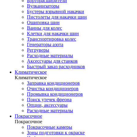
Борторасширители
Вулканизаторы
Бустеры взрывной накачки
Пистолеты для накачки шин
Ошиповка шин
Ванны для колес
Клетки для накачки шин
Транспортировка колес
Генераторы азота
Регруверы
Расходные материалы
Аксессуары для станков
Быстрый заказ расходников
Климатическое
Климатическое
Заправка кондиционеров
Очистка кондиционеров
Промывка кондиционеров
Поиск утечек фреона
Опции, аксессуары
Расходные материалы
Покрасочное
Покрасочное
Покрасочные камеры
Зоны подготовки к окраске