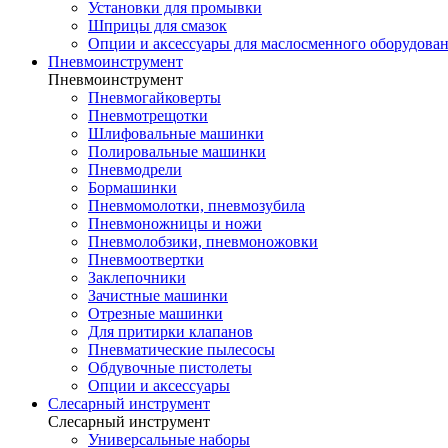
Установки для промывки
Шприцы для смазок
Опции и аксессуары для маслосменного оборудова
Пневмоинструмент
Пневмоинструмент
Пневмогайковерты
Пневмотрещотки
Шлифовальные машинки
Полировальные машинки
Пневмодрели
Бормашинки
Пневмомолотки, пневмозубила
Пневмоножницы и ножи
Пневмолобзики, пневмоножовки
Пневмоотвертки
Заклепочники
Зачистные машинки
Отрезные машинки
Для притирки клапанов
Пневматические пылесосы
Обдувочные пистолеты
Опции и аксессуары
Слесарный инструмент
Слесарный инструмент
Универсальные наборы