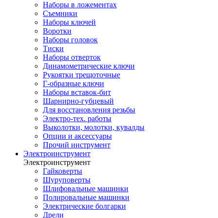
Наборы в ложементах
Съемники
Наборы ключей
Воротки
Наборы головок
Тиски
Наборы отверток
Динамометрические ключи
Рукоятки трещоточные
Г-образные ключи
Наборы вставок-бит
Шарнирно-губцевый
Для восстановления резьбы
Электро-тех. работы
Выколотки, молотки, кувалды
Опции и аксессуары
Прочий инструмент
Электроинструмент
Электроинструмент
Гайковерты
Шуруповерты
Шлифовальные машинки
Полировальные машинки
Электрические болгарки
Дрели