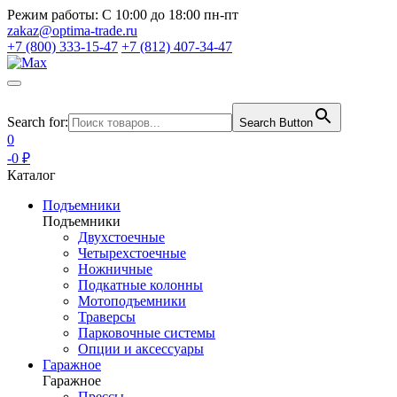
Режим работы:
С 10:00 до 18:00 пн-пт
zakaz@optima-trade.ru
+7 (800) 333-15-47
+7 (812) 407-34-47
Search for:
Search Button
0
-0 ₽
Каталог
Подъемники
Подъемники
Двухстоечные
Четырехстоечные
Ножничные
Подкатные колонны
Мотоподъемники
Траверсы
Парковочные системы
Опции и аксессуары
Гаражное
Гаражное
Прессы