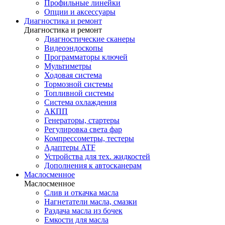
Профильные линейки
Опции и аксессуары
Диагностика и ремонт
Диагностика и ремонт
Диагностические сканеры
Видеоэндоскопы
Программаторы ключей
Мультиметры
Ходовая система
Тормозной системы
Топливной системы
Система охлаждения
АКПП
Генераторы, стартеры
Регулировка света фар
Компрессометры, тестеры
Адаптеры ATF
Устройства для тех. жидкостей
Дополнения к автосканерам
Маслосменное
Маслосменное
Слив и откачка масла
Нагнетатели масла, смазки
Раздача масла из бочек
Емкости для масла