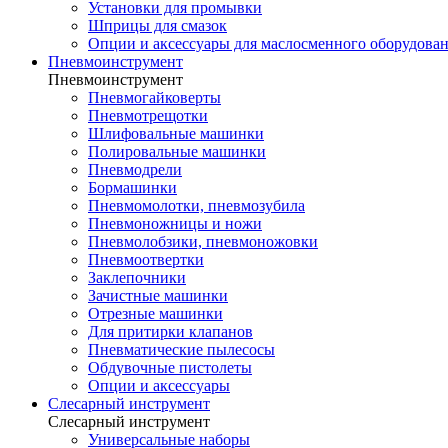
Установки для промывки
Шприцы для смазок
Опции и аксессуары для маслосменного оборудова
Пневмоинструмент
Пневмоинструмент
Пневмогайковерты
Пневмотрещотки
Шлифовальные машинки
Полировальные машинки
Пневмодрели
Бормашинки
Пневмомолотки, пневмозубила
Пневмоножницы и ножи
Пневмолобзики, пневмоножовки
Пневмоотвертки
Заклепочники
Зачистные машинки
Отрезные машинки
Для притирки клапанов
Пневматические пылесосы
Обдувочные пистолеты
Опции и аксессуары
Слесарный инструмент
Слесарный инструмент
Универсальные наборы