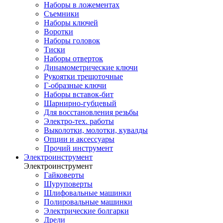
Наборы в ложементах
Съемники
Наборы ключей
Воротки
Наборы головок
Тиски
Наборы отверток
Динамометрические ключи
Рукоятки трещоточные
Г-образные ключи
Наборы вставок-бит
Шарнирно-губцевый
Для восстановления резьбы
Электро-тех. работы
Выколотки, молотки, кувалды
Опции и аксессуары
Прочий инструмент
Электроинструмент
Электроинструмент
Гайковерты
Шуруповерты
Шлифовальные машинки
Полировальные машинки
Электрические болгарки
Дрели