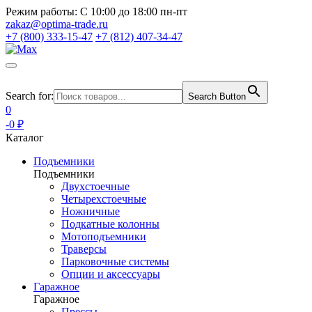
Режим работы:
С 10:00 до 18:00 пн-пт
zakaz@optima-trade.ru
+7 (800) 333-15-47
+7 (812) 407-34-47
Search for:
Search Button
0
-0 ₽
Каталог
Подъемники
Подъемники
Двухстоечные
Четырехстоечные
Ножничные
Подкатные колонны
Мотоподъемники
Траверсы
Парковочные системы
Опции и аксессуары
Гаражное
Гаражное
Прессы