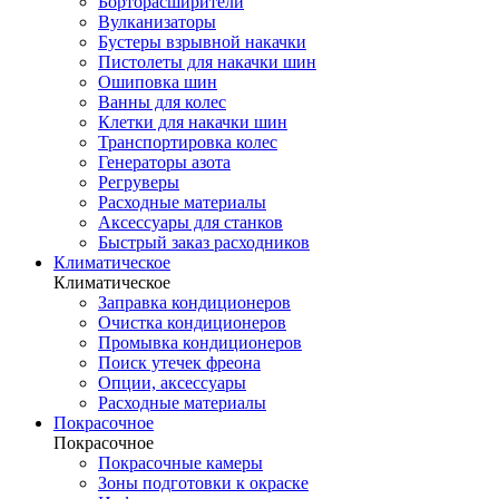
Борторасширители
Вулканизаторы
Бустеры взрывной накачки
Пистолеты для накачки шин
Ошиповка шин
Ванны для колес
Клетки для накачки шин
Транспортировка колес
Генераторы азота
Регруверы
Расходные материалы
Аксессуары для станков
Быстрый заказ расходников
Климатическое
Климатическое
Заправка кондиционеров
Очистка кондиционеров
Промывка кондиционеров
Поиск утечек фреона
Опции, аксессуары
Расходные материалы
Покрасочное
Покрасочное
Покрасочные камеры
Зоны подготовки к окраске