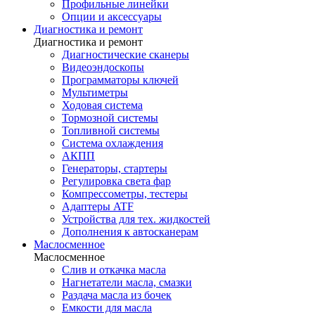
Профильные линейки
Опции и аксессуары
Диагностика и ремонт
Диагностика и ремонт
Диагностические сканеры
Видеоэндоскопы
Программаторы ключей
Мультиметры
Ходовая система
Тормозной системы
Топливной системы
Система охлаждения
АКПП
Генераторы, стартеры
Регулировка света фар
Компрессометры, тестеры
Адаптеры ATF
Устройства для тех. жидкостей
Дополнения к автосканерам
Маслосменное
Маслосменное
Слив и откачка масла
Нагнетатели масла, смазки
Раздача масла из бочек
Емкости для масла