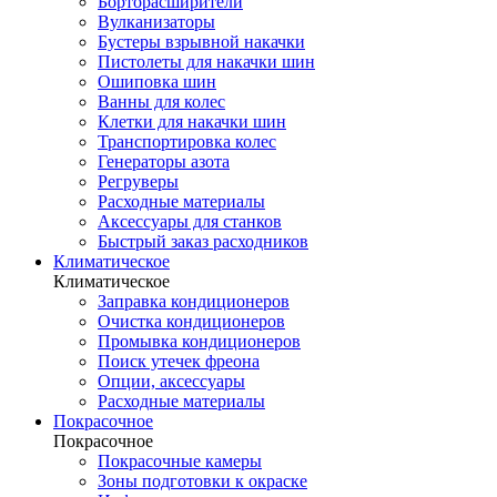
Борторасширители
Вулканизаторы
Бустеры взрывной накачки
Пистолеты для накачки шин
Ошиповка шин
Ванны для колес
Клетки для накачки шин
Транспортировка колес
Генераторы азота
Регруверы
Расходные материалы
Аксессуары для станков
Быстрый заказ расходников
Климатическое
Климатическое
Заправка кондиционеров
Очистка кондиционеров
Промывка кондиционеров
Поиск утечек фреона
Опции, аксессуары
Расходные материалы
Покрасочное
Покрасочное
Покрасочные камеры
Зоны подготовки к окраске