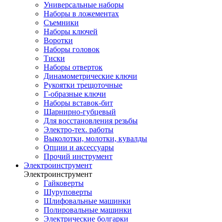
Универсальные наборы
Наборы в ложементах
Съемники
Наборы ключей
Воротки
Наборы головок
Тиски
Наборы отверток
Динамометрические ключи
Рукоятки трещоточные
Г-образные ключи
Наборы вставок-бит
Шарнирно-губцевый
Для восстановления резьбы
Электро-тех. работы
Выколотки, молотки, кувалды
Опции и аксессуары
Прочий инструмент
Электроинструмент
Электроинструмент
Гайковерты
Шуруповерты
Шлифовальные машинки
Полировальные машинки
Электрические болгарки