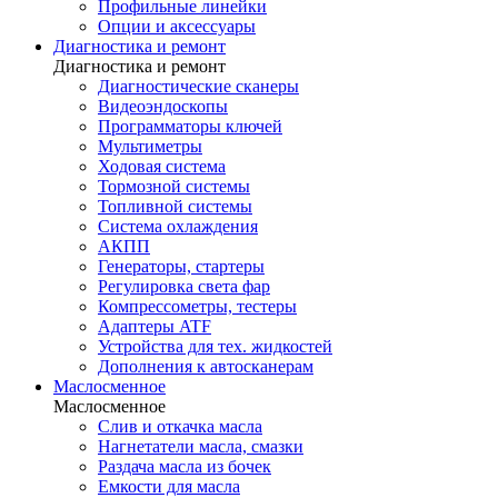
Профильные линейки
Опции и аксессуары
Диагностика и ремонт
Диагностика и ремонт
Диагностические сканеры
Видеоэндоскопы
Программаторы ключей
Мультиметры
Ходовая система
Тормозной системы
Топливной системы
Система охлаждения
АКПП
Генераторы, стартеры
Регулировка света фар
Компрессометры, тестеры
Адаптеры ATF
Устройства для тех. жидкостей
Дополнения к автосканерам
Маслосменное
Маслосменное
Слив и откачка масла
Нагнетатели масла, смазки
Раздача масла из бочек
Емкости для масла