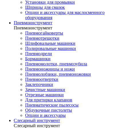
Установки для промывки
Шприцы для смазок
Опции и аксессуары для маслосменного
оборудования
Пневмоинструмент
Пневмоинструмент
Пневмогайковерты
Пневмотрещотки
Шлифовальные машинки
Полировальные машинки
Пневмодрели
Бормашинки
Пневмомолотки, пневмозубила
Пневмоножницы и ножи
Пневмолобзики, пневмоножовки
Пневмоотвертки
Заклепочники
Зачистные машинки
Отрезные машинки
Для притирки клапанов
Пневматические пылесосы
Обдувочные пистолеты
Опции и аксессуары
Слесарный инструмент
Слесарный инструмент