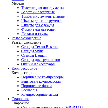
Мебель
Тележки для инструмента
Верстаки слесарные
Тумбы инструментальные
Шкафы для инструмента
Шкафы для одежды
Фурнитура навесная
Лежаки и стулья
Развал-схождение
Развал-схождение
Стенды Техно Вектор
Стенды Sivik
Стенды Launch
Стенды для грузовиков
Опции и аксессуары
Компрессорное
Компрессорное
Поршневые компрессоры
Винтовые компрессоры
Поршневые блоки
Ресиверы
Компрессорные масла
Сварочное
Сварочное
Сварочные полуавтоматы MIG/MAG