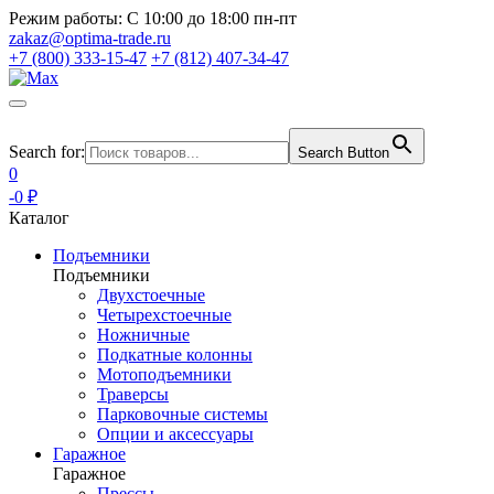
Режим работы:
С 10:00 до 18:00 пн-пт
zakaz@optima-trade.ru
+7 (800) 333-15-47
+7 (812) 407-34-47
Search for:
Search Button
0
-0 ₽
Каталог
Подъемники
Подъемники
Двухстоечные
Четырехстоечные
Ножничные
Подкатные колонны
Мотоподъемники
Траверсы
Парковочные системы
Опции и аксессуары
Гаражное
Гаражное
Прессы