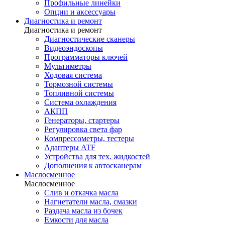
Профильные линейки
Опции и аксессуары
Диагностика и ремонт
Диагностика и ремонт
Диагностические сканеры
Видеоэндоскопы
Программаторы ключей
Мультиметры
Ходовая система
Тормозной системы
Топливной системы
Система охлаждения
АКПП
Генераторы, стартеры
Регулировка света фар
Компрессометры, тестеры
Адаптеры ATF
Устройства для тех. жидкостей
Дополнения к автосканерам
Маслосменное
Маслосменное
Слив и откачка масла
Нагнетатели масла, смазки
Раздача масла из бочек
Емкости для масла