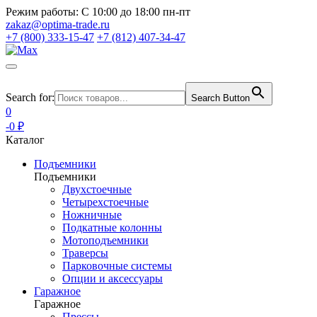
Режим работы:
С 10:00 до 18:00 пн-пт
zakaz@optima-trade.ru
+7 (800) 333-15-47
+7 (812) 407-34-47
Search for:
Search Button
0
-0 ₽
Каталог
Подъемники
Подъемники
Двухстоечные
Четырехстоечные
Ножничные
Подкатные колонны
Мотоподъемники
Траверсы
Парковочные системы
Опции и аксессуары
Гаражное
Гаражное
Прессы