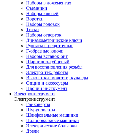
Наборы в ложементах
Съемники
Наборы ключей
Воротки
Наборы головок
Тиски
Наборы отверток
Динамометрические ключи
Рукоятки трещоточные
Г-образные ключи
Наборы вставок-бит
Шарнирно-губцевый
Для восстановления резьбы
Электро-тех. работы
Выколотки, молотки, кувалды
Опции и аксессуары
Прочий инструмент
Электроинструмент
Электроинструмент
Гайковерты
Шуруповерты
Шлифовальные машинки
Полировальные машинки
Электрические болгарки
Дрели