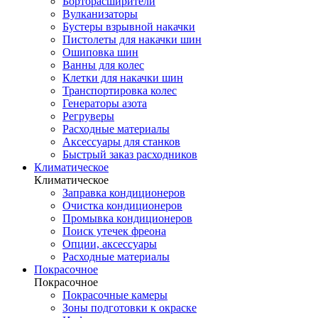
Борторасширители
Вулканизаторы
Бустеры взрывной накачки
Пистолеты для накачки шин
Ошиповка шин
Ванны для колес
Клетки для накачки шин
Транспортировка колес
Генераторы азота
Регруверы
Расходные материалы
Аксессуары для станков
Быстрый заказ расходников
Климатическое
Климатическое
Заправка кондиционеров
Очистка кондиционеров
Промывка кондиционеров
Поиск утечек фреона
Опции, аксессуары
Расходные материалы
Покрасочное
Покрасочное
Покрасочные камеры
Зоны подготовки к окраске