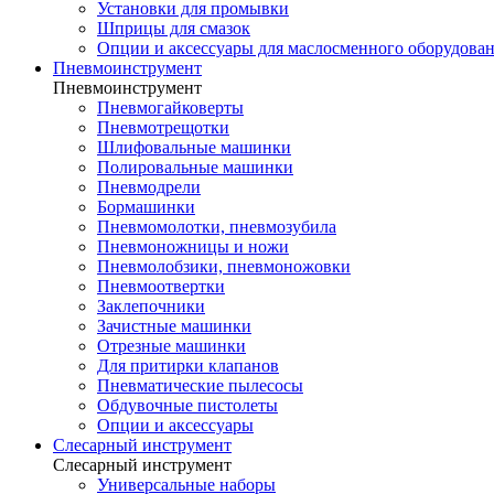
Установки для промывки
Шприцы для смазок
Опции и аксессуары для маслосменного оборудова
Пневмоинструмент
Пневмоинструмент
Пневмогайковерты
Пневмотрещотки
Шлифовальные машинки
Полировальные машинки
Пневмодрели
Бормашинки
Пневмомолотки, пневмозубила
Пневмоножницы и ножи
Пневмолобзики, пневмоножовки
Пневмоотвертки
Заклепочники
Зачистные машинки
Отрезные машинки
Для притирки клапанов
Пневматические пылесосы
Обдувочные пистолеты
Опции и аксессуары
Слесарный инструмент
Слесарный инструмент
Универсальные наборы