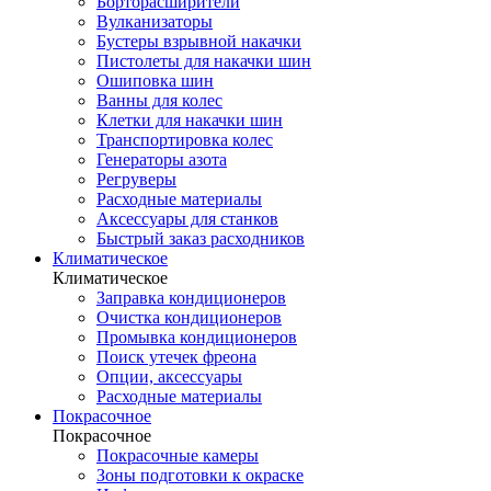
Борторасширители
Вулканизаторы
Бустеры взрывной накачки
Пистолеты для накачки шин
Ошиповка шин
Ванны для колес
Клетки для накачки шин
Транспортировка колес
Генераторы азота
Регруверы
Расходные материалы
Аксессуары для станков
Быстрый заказ расходников
Климатическое
Климатическое
Заправка кондиционеров
Очистка кондиционеров
Промывка кондиционеров
Поиск утечек фреона
Опции, аксессуары
Расходные материалы
Покрасочное
Покрасочное
Покрасочные камеры
Зоны подготовки к окраске