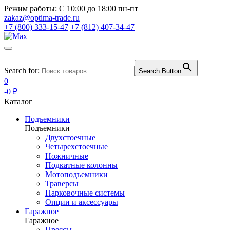
Режим работы:
С 10:00 до 18:00 пн-пт
zakaz@optima-trade.ru
+7 (800) 333-15-47
+7 (812) 407-34-47
Search for:
Search Button
0
-0 ₽
Каталог
Подъемники
Подъемники
Двухстоечные
Четырехстоечные
Ножничные
Подкатные колонны
Мотоподъемники
Траверсы
Парковочные системы
Опции и аксессуары
Гаражное
Гаражное
Прессы