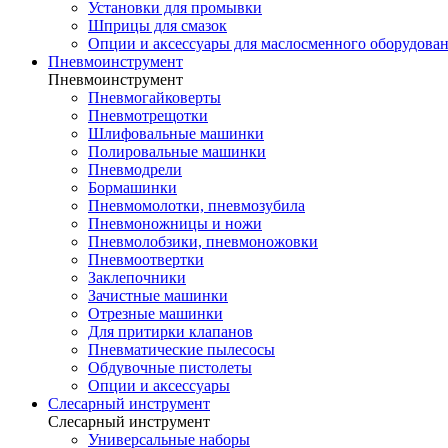
Установки для промывки
Шприцы для смазок
Опции и аксессуары для маслосменного оборудова
Пневмоинструмент
Пневмоинструмент
Пневмогайковерты
Пневмотрещотки
Шлифовальные машинки
Полировальные машинки
Пневмодрели
Бормашинки
Пневмомолотки, пневмозубила
Пневмоножницы и ножи
Пневмолобзики, пневмоножовки
Пневмоотвертки
Заклепочники
Зачистные машинки
Отрезные машинки
Для притирки клапанов
Пневматические пылесосы
Обдувочные пистолеты
Опции и аксессуары
Слесарный инструмент
Слесарный инструмент
Универсальные наборы