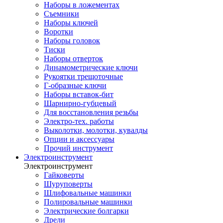
Наборы в ложементах
Съемники
Наборы ключей
Воротки
Наборы головок
Тиски
Наборы отверток
Динамометрические ключи
Рукоятки трещоточные
Г-образные ключи
Наборы вставок-бит
Шарнирно-губцевый
Для восстановления резьбы
Электро-тех. работы
Выколотки, молотки, кувалды
Опции и аксессуары
Прочий инструмент
Электроинструмент
Электроинструмент
Гайковерты
Шуруповерты
Шлифовальные машинки
Полировальные машинки
Электрические болгарки
Дрели