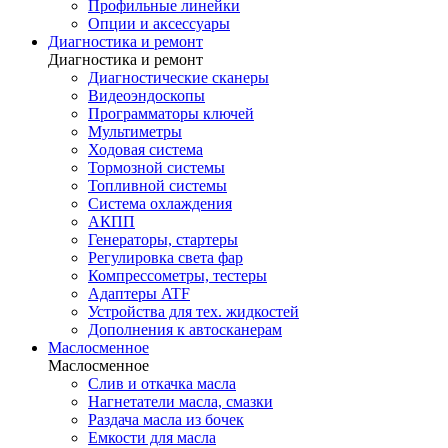
Профильные линейки
Опции и аксессуары
Диагностика и ремонт
Диагностика и ремонт
Диагностические сканеры
Видеоэндоскопы
Программаторы ключей
Мультиметры
Ходовая система
Тормозной системы
Топливной системы
Система охлаждения
АКПП
Генераторы, стартеры
Регулировка света фар
Компрессометры, тестеры
Адаптеры ATF
Устройства для тех. жидкостей
Дополнения к автосканерам
Маслосменное
Маслосменное
Слив и откачка масла
Нагнетатели масла, смазки
Раздача масла из бочек
Емкости для масла