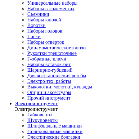
Универсальные наборы
Наборы в ложементах
Съемники
Наборы ключей
Воротки
Наборы головок
Тиски
Наборы отверток
Динамометрические ключи
Рукоятки трещоточные
Г-образные ключи
Наборы вставок-бит
Шарнирно-губцевый
Для восстановления резьбы
Электро-тех. работы
Выколотки, молотки, кувалды
Опции и аксессуары
Прочий инструмент
Электроинструмент
Электроинструмент
Гайковерты
Шуруповерты
Шлифовальные машинки
Полировальные машинки
Электрические болгарки