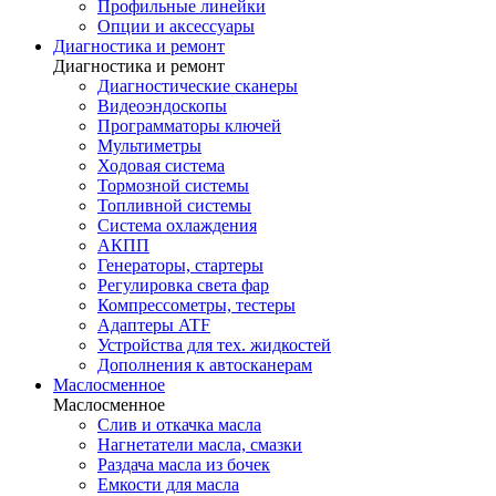
Профильные линейки
Опции и аксессуары
Диагностика и ремонт
Диагностика и ремонт
Диагностические сканеры
Видеоэндоскопы
Программаторы ключей
Мультиметры
Ходовая система
Тормозной системы
Топливной системы
Система охлаждения
АКПП
Генераторы, стартеры
Регулировка света фар
Компрессометры, тестеры
Адаптеры ATF
Устройства для тех. жидкостей
Дополнения к автосканерам
Маслосменное
Маслосменное
Слив и откачка масла
Нагнетатели масла, смазки
Раздача масла из бочек
Емкости для масла