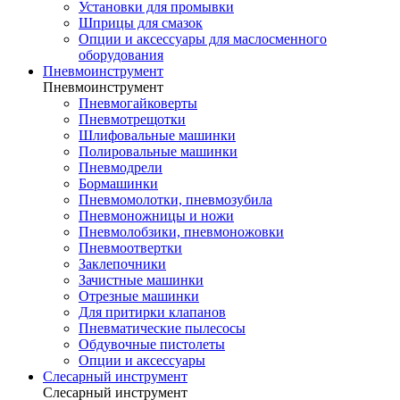
Установки для промывки
Шприцы для смазок
Опции и аксессуары для маслосменного
оборудования
Пневмоинструмент
Пневмоинструмент
Пневмогайковерты
Пневмотрещотки
Шлифовальные машинки
Полировальные машинки
Пневмодрели
Бормашинки
Пневмомолотки, пневмозубила
Пневмоножницы и ножи
Пневмолобзики, пневмоножовки
Пневмоотвертки
Заклепочники
Зачистные машинки
Отрезные машинки
Для притирки клапанов
Пневматические пылесосы
Обдувочные пистолеты
Опции и аксессуары
Слесарный инструмент
Слесарный инструмент