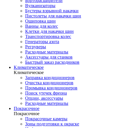
Борторасширители
Вулканизаторы
Бустеры взрывной накачки
Пистолеты для накачки шин
Ошиповка шин
Ванны для колес
Клетки для накачки шин
Транспортировка колес
Генераторы азота
Регруверы
Расходные материалы
Аксессуары для станков
Быстрый заказ расходников
Климатическое
Климатическое
Заправка кондиционеров
Очистка кондиционеров
Промывка кондиционеров
Поиск утечек фреона
Опции, аксессуары
Расходные материалы
Покрасочное
Покрасочное
Покрасочные камеры
Зоны подготовки к окраске