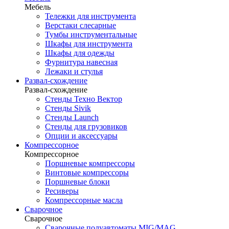
Мебель
Тележки для инструмента
Верстаки слесарные
Тумбы инструментальные
Шкафы для инструмента
Шкафы для одежды
Фурнитура навесная
Лежаки и стулья
Развал-схождение
Развал-схождение
Стенды Техно Вектор
Стенды Sivik
Стенды Launch
Стенды для грузовиков
Опции и аксессуары
Компрессорное
Компрессорное
Поршневые компрессоры
Винтовые компрессоры
Поршневые блоки
Ресиверы
Компрессорные масла
Сварочное
Сварочное
Сварочные полуавтоматы MIG/MAG