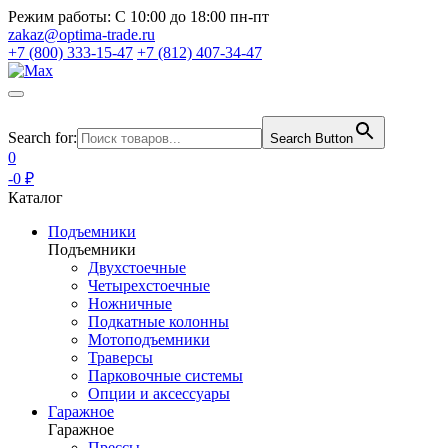
Режим работы:
С 10:00 до 18:00 пн-пт
zakaz@optima-trade.ru
+7 (800) 333-15-47
+7 (812) 407-34-47
Search for:
Search Button
0
-0 ₽
Каталог
Подъемники
Подъемники
Двухстоечные
Четырехстоечные
Ножничные
Подкатные колонны
Мотоподъемники
Траверсы
Парковочные системы
Опции и аксессуары
Гаражное
Гаражное
Прессы