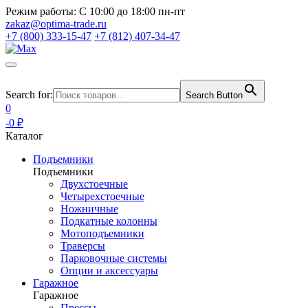
Режим работы:
С 10:00 до 18:00 пн-пт
zakaz@optima-trade.ru
+7 (800) 333-15-47
+7 (812) 407-34-47
Search for:
Search Button
0
-0 ₽
Каталог
Подъемники
Подъемники
Двухстоечные
Четырехстоечные
Ножничные
Подкатные колонны
Мотоподъемники
Траверсы
Парковочные системы
Опции и аксессуары
Гаражное
Гаражное
Прессы