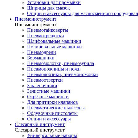
Установки для промывки
Шприцы для смазок
Опции и аксессуары для маслосменного оборудова
Пневмоинструмент
Пневмоинструмент
Пневмогайковерты
Пневмотрещотки
Шлифовальные машинки
Полировальные машинки
Пневмодрели
Бормашинки
Пневмомолотки, пневмозубила
Пневмоножницы и ножи
Пневмолобзики, пневмоножовки
Пневмоотвертки
Заклепочники
Зачистные машинки
Отрезные машинки
Для притирки клапанов
Пневматические пылесосы
Обдувочные пистолеты
Опции и аксессуары
Слесарный инструмент
Слесарный инструмент
Универсальные наборы