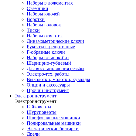
Наборы в ложементах
Съемники
Наборы ключей
Воротки
Наборы головок
Тиски
Наборы отверток
Динамометрические ключи
Рукоятки трещоточные
Г-образные ключи
Наборы вставок-бит
Шарнирно-губцевый
Для восстановления резьбы
Электро-тех. работы
Выколотки, молотки, кувалды
Опции и аксессуары
Прочий инструмент
Электроинструмент
Электроинструмент
Гайковерты
Шуруповерты
Шлифовальные машинки
Полировальные машинки
Электрические болгарки
Дрели