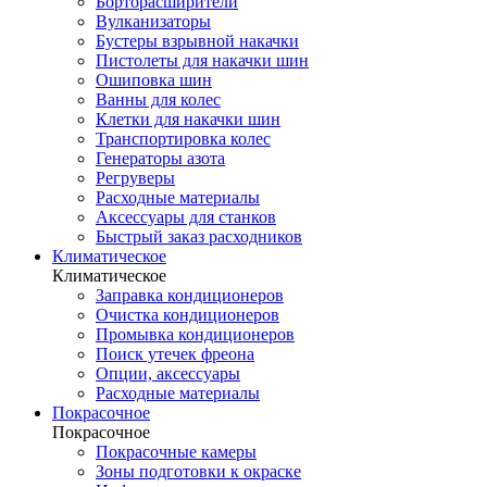
Борторасширители
Вулканизаторы
Бустеры взрывной накачки
Пистолеты для накачки шин
Ошиповка шин
Ванны для колес
Клетки для накачки шин
Транспортировка колес
Генераторы азота
Регруверы
Расходные материалы
Аксессуары для станков
Быстрый заказ расходников
Климатическое
Климатическое
Заправка кондиционеров
Очистка кондиционеров
Промывка кондиционеров
Поиск утечек фреона
Опции, аксессуары
Расходные материалы
Покрасочное
Покрасочное
Покрасочные камеры
Зоны подготовки к окраске