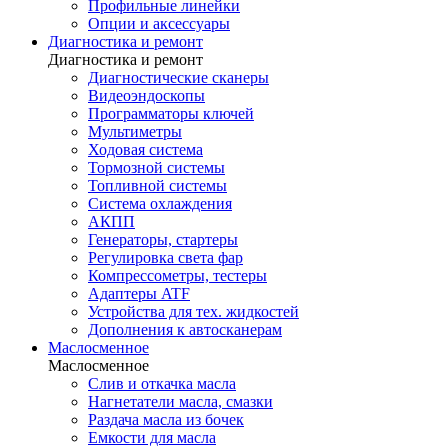
Профильные линейки
Опции и аксессуары
Диагностика и ремонт
Диагностика и ремонт
Диагностические сканеры
Видеоэндоскопы
Программаторы ключей
Мультиметры
Ходовая система
Тормозной системы
Топливной системы
Система охлаждения
АКПП
Генераторы, стартеры
Регулировка света фар
Компрессометры, тестеры
Адаптеры ATF
Устройства для тех. жидкостей
Дополнения к автосканерам
Маслосменное
Маслосменное
Слив и откачка масла
Нагнетатели масла, смазки
Раздача масла из бочек
Емкости для масла