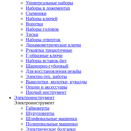
Универсальные наборы
Наборы в ложементах
Съемники
Наборы ключей
Воротки
Наборы головок
Тиски
Наборы отверток
Динамометрические ключи
Рукоятки трещоточные
Г-образные ключи
Наборы вставок-бит
Шарнирно-губцевый
Для восстановления резьбы
Электро-тех. работы
Выколотки, молотки, кувалды
Опции и аксессуары
Прочий инструмент
Электроинструмент
Электроинструмент
Гайковерты
Шуруповерты
Шлифовальные машинки
Полировальные машинки
Электрические болгарки