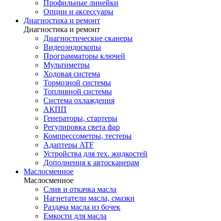
Профильные линейки
Опции и аксессуары
Диагностика и ремонт
Диагностика и ремонт
Диагностические сканеры
Видеоэндоскопы
Программаторы ключей
Мультиметры
Ходовая система
Тормозной системы
Топливной системы
Система охлаждения
АКПП
Генераторы, стартеры
Регулировка света фар
Компрессометры, тестеры
Адаптеры ATF
Устройства для тех. жидкостей
Дополнения к автосканерам
Маслосменное
Маслосменное
Слив и откачка масла
Нагнетатели масла, смазки
Раздача масла из бочек
Емкости для масла