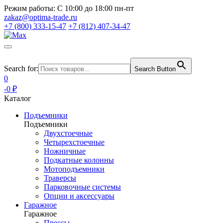
Режим работы:
С 10:00 до 18:00 пн-пт
zakaz@optima-trade.ru
+7 (800) 333-15-47
+7 (812) 407-34-47
Search for:
Search Button
0
-0 ₽
Каталог
Подъемники
Подъемники
Двухстоечные
Четырехстоечные
Ножничные
Подкатные колонны
Мотоподъемники
Траверсы
Парковочные системы
Опции и аксессуары
Гаражное
Гаражное
Прессы