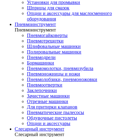
Установки для промывки
Шприцы для смазок
Опции и аксессуары для маслосменного
оборудования
Пневмоинструмент
Пневмоинструмент
Пневмогайковерты
Пневмотрещотки
Шлифовальные машинки
Полировальные машинки
Пневмодрели
Бормашинки
Пневмомолотки, пневмозубила
Пневмоножницы и ножи
Пневмолобзики, пневмоножовки
Пневмоотвертки
Заклепочники
Зачистные машинки
Отрезные машинки
Для притирки клапанов
Пневматические пылесосы
Обдувочные пистолеты
Опции и аксессуары
Слесарный инструмент
Слесарный инструмент