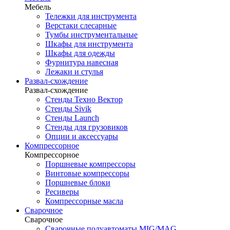
Мебель
Тележки для инструмента
Верстаки слесарные
Тумбы инструментальные
Шкафы для инструмента
Шкафы для одежды
Фурнитура навесная
Лежаки и стулья
Развал-схождение
Развал-схождение
Стенды Техно Вектор
Стенды Sivik
Стенды Launch
Стенды для грузовиков
Опции и аксессуары
Компрессорное
Компрессорное
Поршневые компрессоры
Винтовые компрессоры
Поршневые блоки
Ресиверы
Компрессорные масла
Сварочное
Сварочное
Сварочные полуавтоматы MIG/MAG