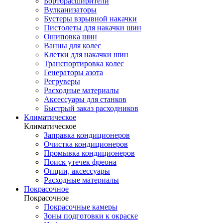
Борторасширители
Вулканизаторы
Бустеры взрывной накачки
Пистолеты для накачки шин
Ошиповка шин
Ванны для колес
Клетки для накачки шин
Транспортировка колес
Генераторы азота
Регруверы
Расходные материалы
Аксессуары для станков
Быстрый заказ расходников
Климатическое
Климатическое
Заправка кондиционеров
Очистка кондиционеров
Промывка кондиционеров
Поиск утечек фреона
Опции, аксессуары
Расходные материалы
Покрасочное
Покрасочное
Покрасочные камеры
Зоны подготовки к окраске