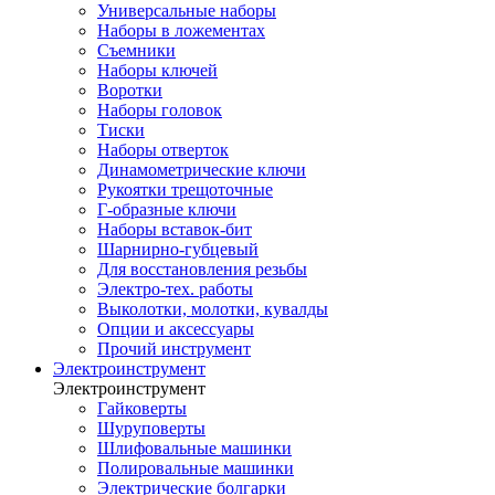
Универсальные наборы
Наборы в ложементах
Съемники
Наборы ключей
Воротки
Наборы головок
Тиски
Наборы отверток
Динамометрические ключи
Рукоятки трещоточные
Г-образные ключи
Наборы вставок-бит
Шарнирно-губцевый
Для восстановления резьбы
Электро-тех. работы
Выколотки, молотки, кувалды
Опции и аксессуары
Прочий инструмент
Электроинструмент
Электроинструмент
Гайковерты
Шуруповерты
Шлифовальные машинки
Полировальные машинки
Электрические болгарки