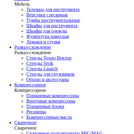
Мебель
Тележки для инструмента
Верстаки слесарные
Тумбы инструментальные
Шкафы для инструмента
Шкафы для одежды
Фурнитура навесная
Лежаки и стулья
Развал-схождение
Развал-схождение
Стенды Техно Вектор
Стенды Sivik
Стенды Launch
Стенды для грузовиков
Опции и аксессуары
Компрессорное
Компрессорное
Поршневые компрессоры
Винтовые компрессоры
Поршневые блоки
Ресиверы
Компрессорные масла
Сварочное
Сварочное
Сварочные полуавтоматы MIG/MAG