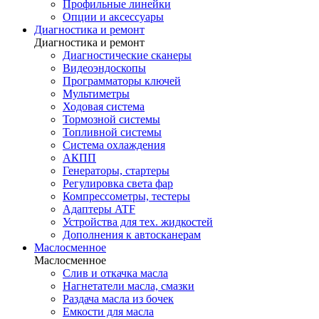
Профильные линейки
Опции и аксессуары
Диагностика и ремонт
Диагностика и ремонт
Диагностические сканеры
Видеоэндоскопы
Программаторы ключей
Мультиметры
Ходовая система
Тормозной системы
Топливной системы
Система охлаждения
АКПП
Генераторы, стартеры
Регулировка света фар
Компрессометры, тестеры
Адаптеры ATF
Устройства для тех. жидкостей
Дополнения к автосканерам
Маслосменное
Маслосменное
Слив и откачка масла
Нагнетатели масла, смазки
Раздача масла из бочек
Емкости для масла