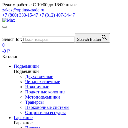
Режим работы:
С 10:00 до 18:00 пн-пт
zakaz@optima-trade.ru
+7 (800) 333-15-47
+7 (812) 407-34-47
Search for:
Search Button
0
-0 ₽
Каталог
Подъемники
Подъемники
Двухстоечные
Четырехстоечные
Ножничные
Подкатные колонны
Мотоподъемники
Траверсы
Парковочные системы
Опции и аксессуары
Гаражное
Гаражное
Прессы