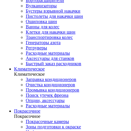
Борторасширители
Вулканизаторы
Бустеры взрывной накачки
Пистолеты для накачки шин
Ошиповка шин
Ванны для колес
Клетки для накачки шин
Транспортировка колес
Генераторы азота
Регруверы
Расходные материалы
Аксессуары для станков
Быстрый заказ расходников
Климатическое
Климатическое
Заправка кондиционеров
Очистка кондиционеров
Промывка кондиционеров
Поиск утечек фреона
Опции, аксессуары
Расходные материалы
Покрасочное
Покрасочное
Покрасочные камеры
Зоны подготовки к окраске