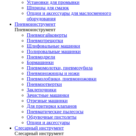
Установки для промывки
Шприцы для смазок
Опции и аксессуары для маслосменного
оборудования
Пневмоинструмент
Пневмоинструмент
Пневмогайковерты
Пневмотрещотки
Шлифовальные машинки
Полировальные машинки
Пневмодрели
Бормашинки
Пневмомолотки, пневмозубила
Пневмоножницы и ножи
Пневмолобзики, пневмоножовки
Пневмоотвертки
Заклепочники
Зачистные машинки
Отрезные машинки
Для притирки клапанов
Пневматические пылесосы
Обдувочные пистолеты
Опции и аксессуары
Слесарный инструмент
Слесарный инструмент