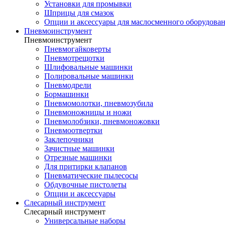
Установки для промывки
Шприцы для смазок
Опции и аксессуары для маслосменного оборудова
Пневмоинструмент
Пневмоинструмент
Пневмогайковерты
Пневмотрещотки
Шлифовальные машинки
Полировальные машинки
Пневмодрели
Бормашинки
Пневмомолотки, пневмозубила
Пневмоножницы и ножи
Пневмолобзики, пневмоножовки
Пневмоотвертки
Заклепочники
Зачистные машинки
Отрезные машинки
Для притирки клапанов
Пневматические пылесосы
Обдувочные пистолеты
Опции и аксессуары
Слесарный инструмент
Слесарный инструмент
Универсальные наборы