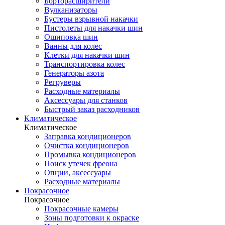
Борторасширители
Вулканизаторы
Бустеры взрывной накачки
Пистолеты для накачки шин
Ошиповка шин
Ванны для колес
Клетки для накачки шин
Транспортировка колес
Генераторы азота
Регруверы
Расходные материалы
Аксессуары для станков
Быстрый заказ расходников
Климатическое
Климатическое
Заправка кондиционеров
Очистка кондиционеров
Промывка кондиционеров
Поиск утечек фреона
Опции, аксессуары
Расходные материалы
Покрасочное
Покрасочное
Покрасочные камеры
Зоны подготовки к окраске