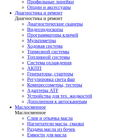
Профильные линейки
Опции и аксессуары
Диагностика и ремонт
Диагностика и ремонт
Диагностические сканеры
Видеоэндоскопы
Программаторы ключей
Мультиметры
Ходовая система
Тормозной системы
Топливной системы
Система охлаждения
АКПП
Генераторы, стартеры
Регулировка света фар
Компрессометры, тестеры
Адаптеры ATF
Устройства для тех. жидкостей
Дополнения к автосканерам
Маслосменное
Маслосменное
Слив и откачка масла
Нагнетатели масла, смазки
Раздача масла из бочек
Емкости для масла