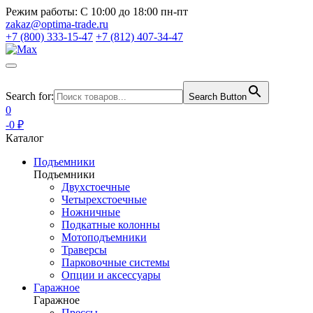
Режим работы:
С 10:00 до 18:00 пн-пт
zakaz@optima-trade.ru
+7 (800) 333-15-47
+7 (812) 407-34-47
Search for:
Search Button
0
-0 ₽
Каталог
Подъемники
Подъемники
Двухстоечные
Четырехстоечные
Ножничные
Подкатные колонны
Мотоподъемники
Траверсы
Парковочные системы
Опции и аксессуары
Гаражное
Гаражное
Прессы