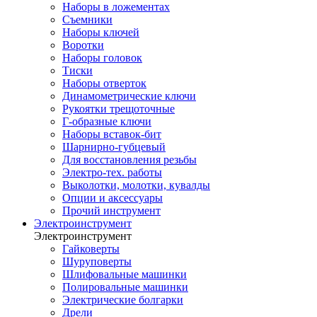
Наборы в ложементах
Съемники
Наборы ключей
Воротки
Наборы головок
Тиски
Наборы отверток
Динамометрические ключи
Рукоятки трещоточные
Г-образные ключи
Наборы вставок-бит
Шарнирно-губцевый
Для восстановления резьбы
Электро-тех. работы
Выколотки, молотки, кувалды
Опции и аксессуары
Прочий инструмент
Электроинструмент
Электроинструмент
Гайковерты
Шуруповерты
Шлифовальные машинки
Полировальные машинки
Электрические болгарки
Дрели