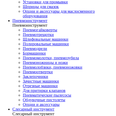
Установки для промывки
Шприцы для смазок
Опции и аксессуары для маслосменного
оборудования
Пневмоинструмент
Пневмоинструмент
Пневмогайковерты
Пневмотрещотки
Шлифовальные машинки
Полировальные машинки
Пневмодрели
Бормашинки
Пневмомолотки, пневмозубила
Пневмоножницы и ножи
Пневмолобзики, пневмоножовки
Пневмоотвертки
Заклепочники
Зачистные машинки
Отрезные машинки
Для притирки клапанов
Пневматические пылесосы
Обдувочные пистолеты
Опции и аксессуары
Слесарный инструмент
Слесарный инструмент