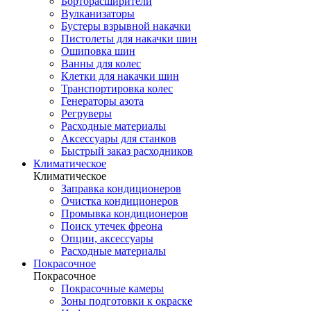
Борторасширители
Вулканизаторы
Бустеры взрывной накачки
Пистолеты для накачки шин
Ошиповка шин
Ванны для колес
Клетки для накачки шин
Транспортировка колес
Генераторы азота
Регруверы
Расходные материалы
Аксессуары для станков
Быстрый заказ расходников
Климатическое
Климатическое
Заправка кондиционеров
Очистка кондиционеров
Промывка кондиционеров
Поиск утечек фреона
Опции, аксессуары
Расходные материалы
Покрасочное
Покрасочное
Покрасочные камеры
Зоны подготовки к окраске