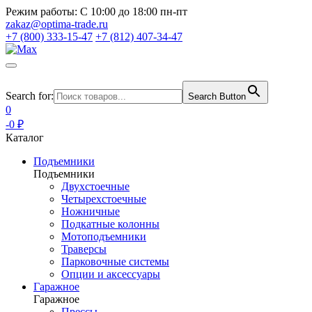
Режим работы:
С 10:00 до 18:00 пн-пт
zakaz@optima-trade.ru
+7 (800) 333-15-47
+7 (812) 407-34-47
Search for:
Search Button
0
-0 ₽
Каталог
Подъемники
Подъемники
Двухстоечные
Четырехстоечные
Ножничные
Подкатные колонны
Мотоподъемники
Траверсы
Парковочные системы
Опции и аксессуары
Гаражное
Гаражное
Прессы