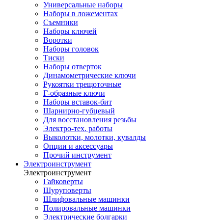
Универсальные наборы
Наборы в ложементах
Съемники
Наборы ключей
Воротки
Наборы головок
Тиски
Наборы отверток
Динамометрические ключи
Рукоятки трещоточные
Г-образные ключи
Наборы вставок-бит
Шарнирно-губцевый
Для восстановления резьбы
Электро-тех. работы
Выколотки, молотки, кувалды
Опции и аксессуары
Прочий инструмент
Электроинструмент
Электроинструмент
Гайковерты
Шуруповерты
Шлифовальные машинки
Полировальные машинки
Электрические болгарки