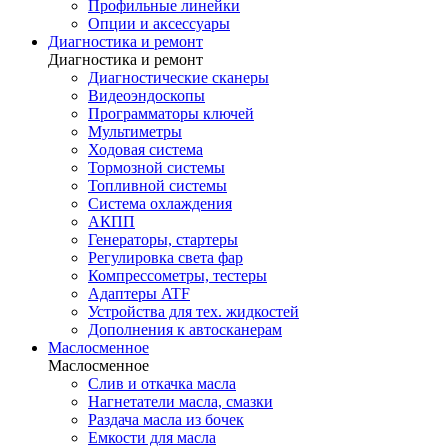
Профильные линейки
Опции и аксессуары
Диагностика и ремонт
Диагностика и ремонт
Диагностические сканеры
Видеоэндоскопы
Программаторы ключей
Мультиметры
Ходовая система
Тормозной системы
Топливной системы
Система охлаждения
АКПП
Генераторы, стартеры
Регулировка света фар
Компрессометры, тестеры
Адаптеры ATF
Устройства для тех. жидкостей
Дополнения к автосканерам
Маслосменное
Маслосменное
Слив и откачка масла
Нагнетатели масла, смазки
Раздача масла из бочек
Емкости для масла