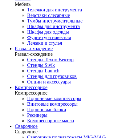
Мебель
Тележки для инструмента
Верстаки слесарные
Тумбы инструментальные
Шкафы для инструмента
Шкафы для одежды
Фурнитура навесная
Лежаки и стулья
Развал-схождение
Развал-схождение
Стенды Техно Вектор
Стенды Sivik
Стенды Launch
Стенды для грузовиков
Опции и аксессуары
Компрессорное
Компрессорное
Поршневые компрессоры
Винтовые компрессоры
Поршневые блоки
Ресиверы
Компрессорные масла
Сварочное
Сварочное
Сварочные полуавтоматы MIG/MAG