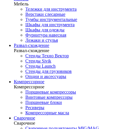
Мебель
Тележки для инструмента
Верстаки слесарные
Тумбы инструментальные
Шкафы для инструмента
Шкафы для одежды
Фурнитура навесная
Лежаки и стулья
Развал-схождение
Развал-схождение
Стенды Техно Вектор
Стенды Sivik
Стенды Launch
Стенды для грузовиков
Опции и аксессуары
Компрессорное
Компрессорное
Поршневые компрессоры
Винтовые компрессоры
Поршневые блоки
Ресиверы
Компрессорные масла
Сварочное
Сварочное
Сварочные полуавтоматы MIG/MAG