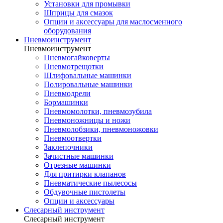
Установки для промывки
Шприцы для смазок
Опции и аксессуары для маслосменного
оборудования
Пневмоинструмент
Пневмоинструмент
Пневмогайковерты
Пневмотрещотки
Шлифовальные машинки
Полировальные машинки
Пневмодрели
Бормашинки
Пневмомолотки, пневмозубила
Пневмоножницы и ножи
Пневмолобзики, пневмоножовки
Пневмоотвертки
Заклепочники
Зачистные машинки
Отрезные машинки
Для притирки клапанов
Пневматические пылесосы
Обдувочные пистолеты
Опции и аксессуары
Слесарный инструмент
Слесарный инструмент