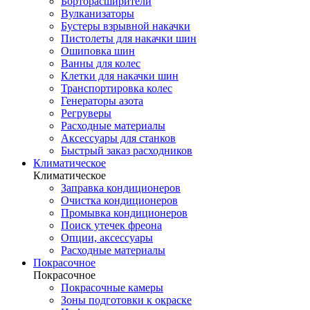
Борторасширители
Вулканизаторы
Бустеры взрывной накачки
Пистолеты для накачки шин
Ошиповка шин
Ванны для колес
Клетки для накачки шин
Транспортировка колес
Генераторы азота
Регруверы
Расходные материалы
Аксессуары для станков
Быстрый заказ расходников
Климатическое
Климатическое
Заправка кондиционеров
Очистка кондиционеров
Промывка кондиционеров
Поиск утечек фреона
Опции, аксессуары
Расходные материалы
Покрасочное
Покрасочное
Покрасочные камеры
Зоны подготовки к окраске