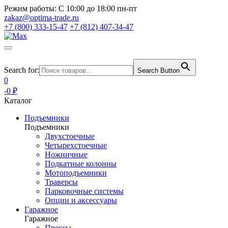
Режим работы:
С 10:00 до 18:00 пн-пт
zakaz@optima-trade.ru
+7 (800) 333-15-47
+7 (812) 407-34-47
Search for:
Search Button
0
-0 ₽
Каталог
Подъемники
Подъемники
Двухстоечные
Четырехстоечные
Ножничные
Подкатные колонны
Мотоподъемники
Траверсы
Парковочные системы
Опции и аксессуары
Гаражное
Гаражное
Прессы