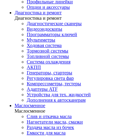
Профильные линейки
Опции и аксессуары
Диагностика и ремонт
Диагностика и ремонт
Диагностические сканеры
Видеоэндоскопы
Программаторы ключей
Мультиметры
Ходовая система
Тормозной системы
Топливной системы
Система охлаждения
АКПП
Генераторы, стартеры
Регулировка света фар
Компрессометры, тестеры
Адаптеры ATF
Устройства для тех. жидкостей
Дополнения к автосканерам
Маслосменное
Маслосменное
Слив и откачка масла
Нагнетатели масла, смазки
Раздача масла из бочек
Емкости для масла