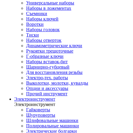
Универсальные наборы
Наборы в ложементах
Съемники
Наборы ключей
Воротки
Наборы головок
Тиски
Наборы отверток
Динамометрические ключи
Рукоятки трещоточные
Г-образные ключи
Наборы вставок-бит
Шарнирно-губцевый
Для восстановления резьбы
Электро-тех. работы
Выколотки, молотки, кувалды
Опции и аксессуары
Прочий инструмент
Электроинструмент
Электроинструмент
Гайковерты
Шуруповерты
Шлифовальные машинки
Полировальные машинки
Электрические болгарки