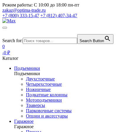
Режим работы:
С 10:00 до 18:00 пн-пт
zakaz@optima-trade.ru
+7 (800) 333-15-47
+7 (812) 407-34-47
Search for:
Search Button
0
-0 ₽
Каталог
Подъемники
Подъемники
Двухстоечные
Четырехстоечные
Ножничные
Подкатные колонны
Мотоподъемники
Траверсы
Парковочные системы
Опции и аксессуары
Гаражное
Гаражное
Прессы