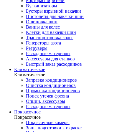
Борторасширители
Вулканизаторы
Бустеры взрывной накачки
Пистолеты для накачки шин
Ошиповка шин
Ванны для колес
Клетки для накачки шин
Транспортировка колес
Генераторы азота
Регруверы
Расходные материалы
Аксессуары для станков
Быстрый заказ расходников
Климатическое
Климатическое
Заправка кондиционеров
Очистка кондиционеров
Промывка кондиционеров
Поиск утечек фреона
Опции, аксессуары
Расходные материалы
Покрасочное
Покрасочное
Покрасочные камеры
Зоны подготовки к окраске