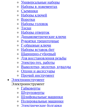
Универсальные наборы
Наборы в ложементах
Съемники
Наборы ключей
Воротки
Наборы головок
Тиски
Наборы отверток
Динамометрические ключи
Рукоятки трещоточные
Г-образные ключи
Наборы вставок-бит
Шарнирно-губцевый
Для восстановления резьбы
Электро-тех. работы
Выколотки, молотки, кувалды
Опции и аксессуары
Прочий инструмент
Электроинструмент
Электроинструмент
Гайковерты
Шуруповерты
Шлифовальные машинки
Полировальные машинки
Электрические болгарки