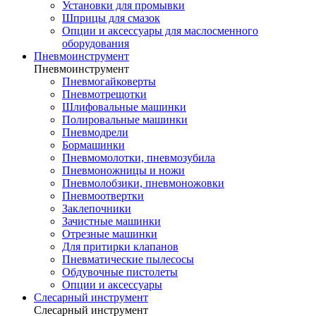
Установки для промывки
Шприцы для смазок
Опции и аксессуары для маслосменного
оборудования
Пневмоинструмент
Пневмоинструмент
Пневмогайковерты
Пневмотрещотки
Шлифовальные машинки
Полировальные машинки
Пневмодрели
Бормашинки
Пневмомолотки, пневмозубила
Пневмоножницы и ножи
Пневмолобзики, пневмоножовки
Пневмоотвертки
Заклепочники
Зачистные машинки
Отрезные машинки
Для притирки клапанов
Пневматические пылесосы
Обдувочные пистолеты
Опции и аксессуары
Слесарный инструмент
Слесарный инструмент