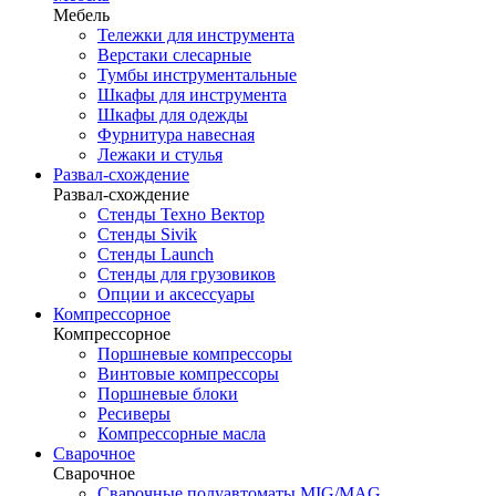
Мебель
Тележки для инструмента
Верстаки слесарные
Тумбы инструментальные
Шкафы для инструмента
Шкафы для одежды
Фурнитура навесная
Лежаки и стулья
Развал-схождение
Развал-схождение
Стенды Техно Вектор
Стенды Sivik
Стенды Launch
Стенды для грузовиков
Опции и аксессуары
Компрессорное
Компрессорное
Поршневые компрессоры
Винтовые компрессоры
Поршневые блоки
Ресиверы
Компрессорные масла
Сварочное
Сварочное
Сварочные полуавтоматы MIG/MAG