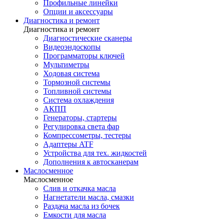
Профильные линейки
Опции и аксессуары
Диагностика и ремонт
Диагностика и ремонт
Диагностические сканеры
Видеоэндоскопы
Программаторы ключей
Мультиметры
Ходовая система
Тормозной системы
Топливной системы
Система охлаждения
АКПП
Генераторы, стартеры
Регулировка света фар
Компрессометры, тестеры
Адаптеры ATF
Устройства для тех. жидкостей
Дополнения к автосканерам
Маслосменное
Маслосменное
Слив и откачка масла
Нагнетатели масла, смазки
Раздача масла из бочек
Емкости для масла