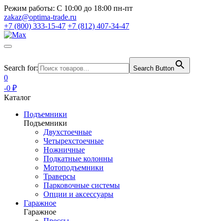
Режим работы:
С 10:00 до 18:00 пн-пт
zakaz@optima-trade.ru
+7 (800) 333-15-47
+7 (812) 407-34-47
Search for:
Search Button
0
-0 ₽
Каталог
Подъемники
Подъемники
Двухстоечные
Четырехстоечные
Ножничные
Подкатные колонны
Мотоподъемники
Траверсы
Парковочные системы
Опции и аксессуары
Гаражное
Гаражное
Прессы