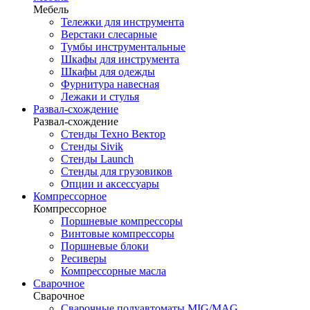
Мебель
Тележки для инструмента
Верстаки слесарные
Тумбы инструментальные
Шкафы для инструмента
Шкафы для одежды
Фурнитура навесная
Лежаки и стулья
Развал-схождение
Развал-схождение
Стенды Техно Вектор
Стенды Sivik
Стенды Launch
Стенды для грузовиков
Опции и аксессуары
Компрессорное
Компрессорное
Поршневые компрессоры
Винтовые компрессоры
Поршневые блоки
Ресиверы
Компрессорные масла
Сварочное
Сварочное
Сварочные полуавтоматы MIG/MAG