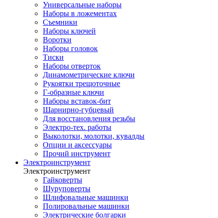
Универсальные наборы
Наборы в ложементах
Съемники
Наборы ключей
Воротки
Наборы головок
Тиски
Наборы отверток
Динамометрические ключи
Рукоятки трещоточные
Г-образные ключи
Наборы вставок-бит
Шарнирно-губцевый
Для восстановления резьбы
Электро-тех. работы
Выколотки, молотки, кувалды
Опции и аксессуары
Прочий инструмент
Электроинструмент
Электроинструмент
Гайковерты
Шуруповерты
Шлифовальные машинки
Полировальные машинки
Электрические болгарки