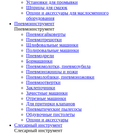
Установки для промывки
Шприцы для смазок
Опции и аксессуары для маслосменного
оборудования
Пневмоинструмент
Пневмоинструмент
Пневмогайковерты
Пневмотрещотки
Шлифовальные машинки
Полировальные машинки
Пневмодрели
Бормашинки
Пневмомолотки, пневмозубила
Пневмоножницы и ножи
Пневмолобзики, пневмоножовки
Пневмоотвертки
Заклепочники
Зачистные машинки
Отрезные машинки
Для притирки клапанов
Пневматические пылесосы
Обдувочные пистолеты
Опции и аксессуары
Слесарный инструмент
Слесарный инструмент