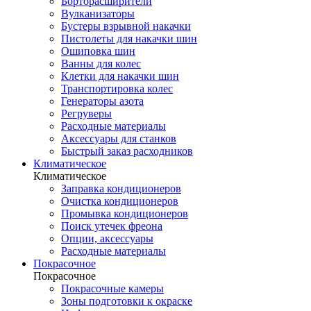
Борторасширители
Вулканизаторы
Бустеры взрывной накачки
Пистолеты для накачки шин
Ошиповка шин
Ванны для колес
Клетки для накачки шин
Транспортировка колес
Генераторы азота
Регруверы
Расходные материалы
Аксессуары для станков
Быстрый заказ расходников
Климатическое
Климатическое
Заправка кондиционеров
Очистка кондиционеров
Промывка кондиционеров
Поиск утечек фреона
Опции, аксессуары
Расходные материалы
Покрасочное
Покрасочное
Покрасочные камеры
Зоны подготовки к окраске