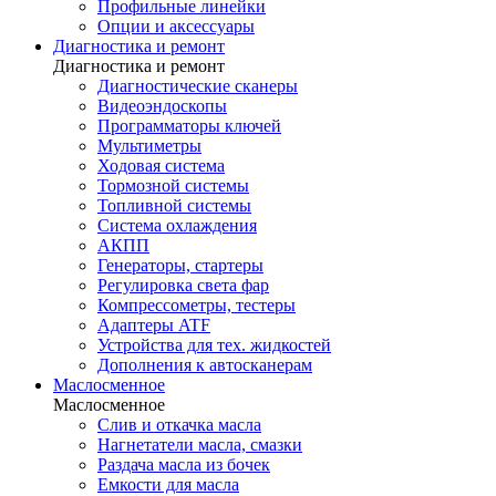
Профильные линейки
Опции и аксессуары
Диагностика и ремонт
Диагностика и ремонт
Диагностические сканеры
Видеоэндоскопы
Программаторы ключей
Мультиметры
Ходовая система
Тормозной системы
Топливной системы
Система охлаждения
АКПП
Генераторы, стартеры
Регулировка света фар
Компрессометры, тестеры
Адаптеры ATF
Устройства для тех. жидкостей
Дополнения к автосканерам
Маслосменное
Маслосменное
Слив и откачка масла
Нагнетатели масла, смазки
Раздача масла из бочек
Емкости для масла