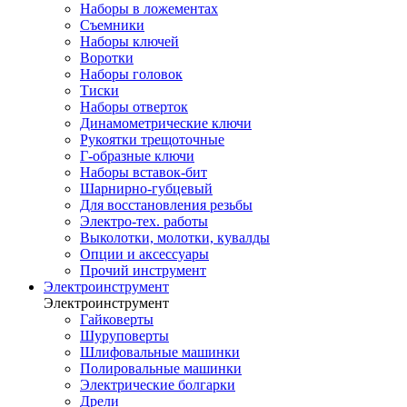
Наборы в ложементах
Съемники
Наборы ключей
Воротки
Наборы головок
Тиски
Наборы отверток
Динамометрические ключи
Рукоятки трещоточные
Г-образные ключи
Наборы вставок-бит
Шарнирно-губцевый
Для восстановления резьбы
Электро-тех. работы
Выколотки, молотки, кувалды
Опции и аксессуары
Прочий инструмент
Электроинструмент
Электроинструмент
Гайковерты
Шуруповерты
Шлифовальные машинки
Полировальные машинки
Электрические болгарки
Дрели