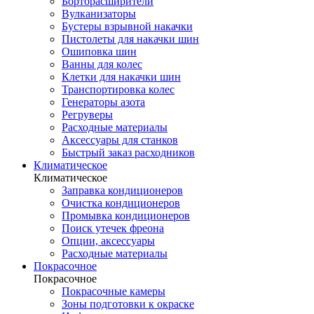
Борторасширители
Вулканизаторы
Бустеры взрывной накачки
Пистолеты для накачки шин
Ошиповка шин
Ванны для колес
Клетки для накачки шин
Транспортировка колес
Генераторы азота
Регруверы
Расходные материалы
Аксессуары для станков
Быстрый заказ расходников
Климатическое
Климатическое
Заправка кондиционеров
Очистка кондиционеров
Промывка кондиционеров
Поиск утечек фреона
Опции, аксессуары
Расходные материалы
Покрасочное
Покрасочное
Покрасочные камеры
Зоны подготовки к окраске