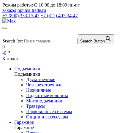
Режим работы:
С 10:00 до 18:00 пн-пт
zakaz@optima-trade.ru
+7 (800) 333-15-47
+7 (812) 407-34-47
Search for:
Search Button
0
-0 ₽
Каталог
Подъемники
Подъемники
Двухстоечные
Четырехстоечные
Ножничные
Подкатные колонны
Мотоподъемники
Траверсы
Парковочные системы
Опции и аксессуары
Гаражное
Гаражное
Прессы