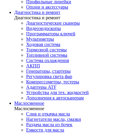
Профильные линейки
Опции и аксессуары
Диагностика и ремонт
Диагностика и ремонт
Диагностические сканеры
Видеоэндоскопы
Программаторы ключей
Мультиметры
Ходовая система
Тормозной системы
Топливной системы
Система охлаждения
АКПП
Генераторы, стартеры
Регулировка света фар
Компрессометры, тестеры
Адаптеры ATF
Устройства для тех. жидкостей
Дополнения к автосканерам
Маслосменное
Маслосменное
Слив и откачка масла
Нагнетатели масла, смазки
Раздача масла из бочек
Емкости для масла