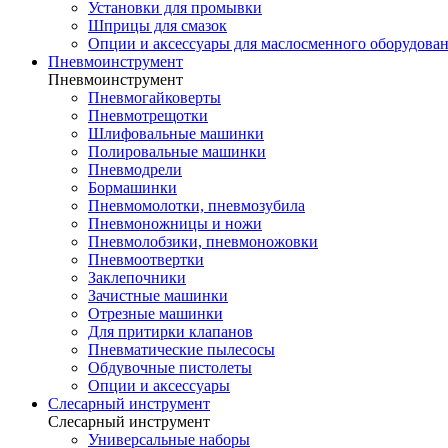
Установки для промывки
Шприцы для смазок
Опции и аксессуары для маслосменного оборудова
Пневмоинструмент
Пневмоинструмент
Пневмогайковерты
Пневмотрещотки
Шлифовальные машинки
Полировальные машинки
Пневмодрели
Бормашинки
Пневмомолотки, пневмозубила
Пневмоножницы и ножи
Пневмолобзики, пневмоножовки
Пневмоотвертки
Заклепочники
Зачистные машинки
Отрезные машинки
Для притирки клапанов
Пневматические пылесосы
Обдувочные пистолеты
Опции и аксессуары
Слесарный инструмент
Слесарный инструмент
Универсальные наборы