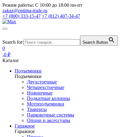
Режим работы:
С 10:00 до 18:00 пн-пт
zakaz@optima-trade.ru
+7 (800) 333-15-47
+7 (812) 407-34-47
Search for:
Search Button
0
-0 ₽
Каталог
Подъемники
Подъемники
Двухстоечные
Четырехстоечные
Ножничные
Подкатные колонны
Мотоподъемники
Траверсы
Парковочные системы
Опции и аксессуары
Гаражное
Гаражное
Прессы