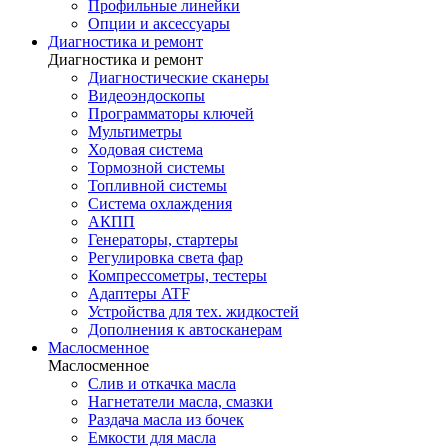
Профильные линейки
Опции и аксессуары
Диагностика и ремонт
Диагностика и ремонт
Диагностические сканеры
Видеоэндоскопы
Программаторы ключей
Мультиметры
Ходовая система
Тормозной системы
Топливной системы
Система охлаждения
АКПП
Генераторы, стартеры
Регулировка света фар
Компрессометры, тестеры
Адаптеры ATF
Устройства для тех. жидкостей
Дополнения к автосканерам
Маслосменное
Маслосменное
Слив и откачка масла
Нагнетатели масла, смазки
Раздача масла из бочек
Емкости для масла