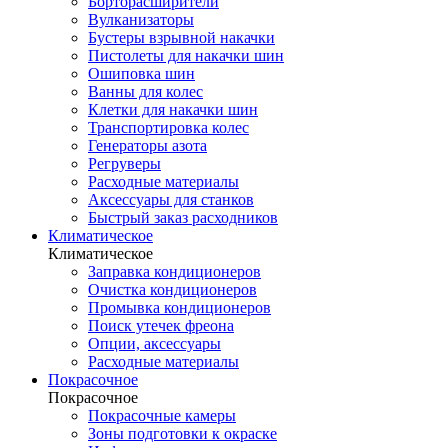
Борторасширители
Вулканизаторы
Бустеры взрывной накачки
Пистолеты для накачки шин
Ошиповка шин
Ванны для колес
Клетки для накачки шин
Транспортировка колес
Генераторы азота
Регруверы
Расходные материалы
Аксессуары для станков
Быстрый заказ расходников
Климатическое
Климатическое
Заправка кондиционеров
Очистка кондиционеров
Промывка кондиционеров
Поиск утечек фреона
Опции, аксессуары
Расходные материалы
Покрасочное
Покрасочное
Покрасочные камеры
Зоны подготовки к окраске