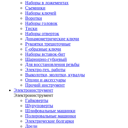
Наборы в ложементах
Съемники
Наборы ключей
Воротки
Наборы головок
Тиски
Наборы отверток
Динамометрические ключи
Рукоятки трещоточные
Г-образные ключи
Наборы вставок-бит
Шарнирно-губцевый
Для восстановления резьбы
Электро-тех. работы
Выколотки, молотки, кувалды
Опции и аксессуары
Прочий инструмент
Электроинструмент
Электроинструмент
Гайковерты
Шуруповерты
Шлифовальные машинки
Полировальные машинки
Электрические болгарки
Дрели