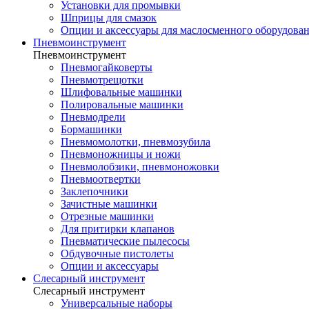
Установки для промывки
Шприцы для смазок
Опции и аксессуары для маслосменного оборудова
Пневмоинструмент
Пневмоинструмент
Пневмогайковерты
Пневмотрещотки
Шлифовальные машинки
Полировальные машинки
Пневмодрели
Бормашинки
Пневмомолотки, пневмозубила
Пневмоножницы и ножи
Пневмолобзики, пневмоножовки
Пневмоотвертки
Заклепочники
Зачистные машинки
Отрезные машинки
Для притирки клапанов
Пневматические пылесосы
Обдувочные пистолеты
Опции и аксессуары
Слесарный инструмент
Слесарный инструмент
Универсальные наборы