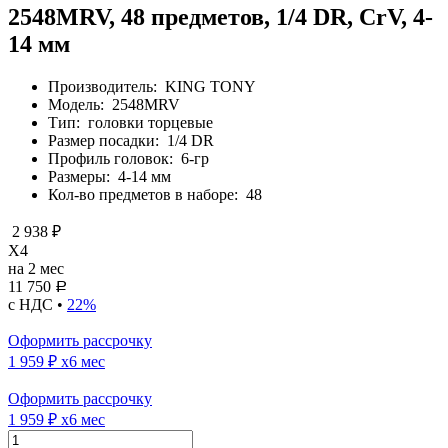
2548MRV, 48 предметов, 1/4 DR, CrV, 4-
14 мм
Производитель:
KING TONY
Модель:
2548MRV
Тип:
головки торцевые
Размер посадки:
1/4 DR
Профиль головок:
6-гр
Размеры:
4-14 мм
Кол-во предметов в наборе:
48
2 938 ₽
X4
на 2 мес
11 750
Р
с НДС •
22%
Оформить рассрочку
1 959 ₽
x6 мес
Оформить рассрочку
1 959 ₽
x6 мес