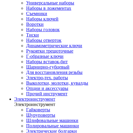
Универсальные наборы
Наборы в ложементах
Съемники
Наборы ключей
Воротки
Наборы головок
Тиски
Наборы отверток
Динамометрические ключи
Рукоятки трещоточные
Г-образные ключи
Наборы вставок-бит
Шарнирно-губцевый
Для восстановления резьбы
Электро-тех. работы
Выколотки, молотки, кувалды
Опции и аксессуары
Прочий инструмент
Электроинструмент
Электроинструмент
Гайковерты
Шуруповерты
Шлифовальные машинки
Полировальные машинки
Электрические болгарки