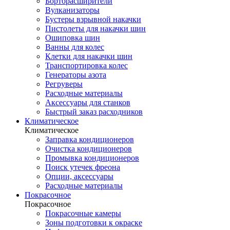
Борторасширители
Вулканизаторы
Бустеры взрывной накачки
Пистолеты для накачки шин
Ошиповка шин
Ванны для колес
Клетки для накачки шин
Транспортировка колес
Генераторы азота
Регруверы
Расходные материалы
Аксессуары для станков
Быстрый заказ расходников
Климатическое
Климатическое
Заправка кондиционеров
Очистка кондиционеров
Промывка кондиционеров
Поиск утечек фреона
Опции, аксессуары
Расходные материалы
Покрасочное
Покрасочное
Покрасочные камеры
Зоны подготовки к окраске