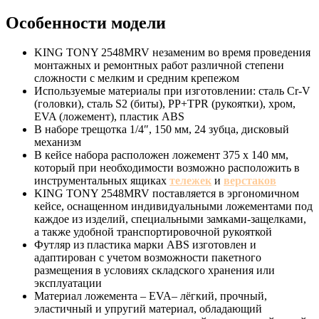
Особенности модели
KING TONY 2548MRV незаменим во время проведения
монтажных и ремонтных работ различной степени
сложности с мелким и средним крепежом
Используемые материалы при изготовлении: сталь Cr-V
(головки), сталь S2 (биты), PP+TPR (рукоятки), хром,
EVA (ложемент), пластик ABS
В наборе трещотка 1/4″, 150 мм, 24 зубца, дисковый
механизм
В кейсе набора расположен ложемент 375 x 140 мм,
который при необходимости возможно расположить в
инструментальных ящиках
тележек
и
верстаков
KING TONY 2548MRV поставляется в эргономичном
кейсе, оснащенном индивидуальными ложементами под
каждое из изделий, специальными замками-защелками,
а также удобной транспортировочной рукояткой
Футляр из пластика марки ABS изготовлен и
адаптирован с учетом возможности пакетного
размещения в условиях складского хранения или
эксплуатации
Материал ложемента – EVA– лёгкий, прочный,
эластичный и упругий материал, обладающий