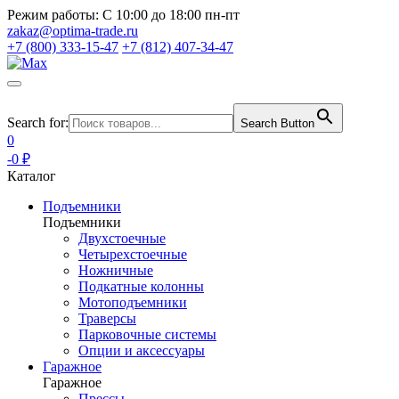
Режим работы:
С 10:00 до 18:00 пн-пт
zakaz@optima-trade.ru
+7 (800) 333-15-47
+7 (812) 407-34-47
Search for:
Search Button
0
-0 ₽
Каталог
Подъемники
Подъемники
Двухстоечные
Четырехстоечные
Ножничные
Подкатные колонны
Мотоподъемники
Траверсы
Парковочные системы
Опции и аксессуары
Гаражное
Гаражное
Прессы