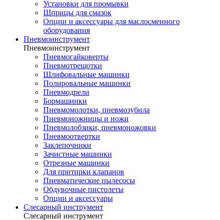
Установки для промывки
Шприцы для смазок
Опции и аксессуары для маслосменного
оборудования
Пневмоинструмент
Пневмоинструмент
Пневмогайковерты
Пневмотрещотки
Шлифовальные машинки
Полировальные машинки
Пневмодрели
Бормашинки
Пневмомолотки, пневмозубила
Пневмоножницы и ножи
Пневмолобзики, пневмоножовки
Пневмоотвертки
Заклепочники
Зачистные машинки
Отрезные машинки
Для притирки клапанов
Пневматические пылесосы
Обдувочные пистолеты
Опции и аксессуары
Слесарный инструмент
Слесарный инструмент