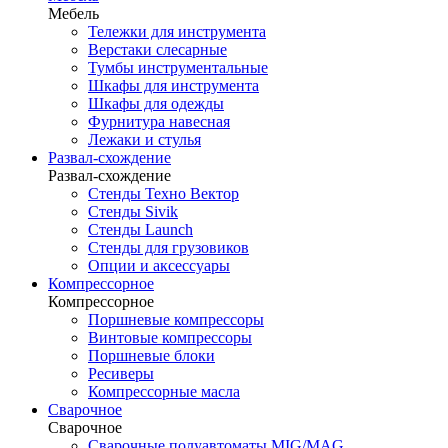
Мебель
Тележки для инструмента
Верстаки слесарные
Тумбы инструментальные
Шкафы для инструмента
Шкафы для одежды
Фурнитура навесная
Лежаки и стулья
Развал-схождение
Развал-схождение
Стенды Техно Вектор
Стенды Sivik
Стенды Launch
Стенды для грузовиков
Опции и аксессуары
Компрессорное
Компрессорное
Поршневые компрессоры
Винтовые компрессоры
Поршневые блоки
Ресиверы
Компрессорные масла
Сварочное
Сварочное
Сварочные полуавтоматы MIG/MAG