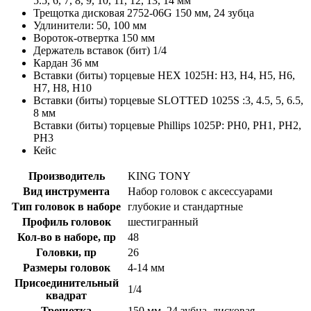
5.5, 6, 7, 8, 9, 10, 11, 12, 13, 14 мм
Трещотка дисковая 2752-06G 150 мм, 24 зубца
Удлинители: 50, 100 мм
Вороток-отвертка 150 мм
Держатель вставок (бит) 1/4
Кардан 36 мм
Вставки (биты) торцевые HEX 1025H: H3, H4, H5, H6,
H7, H8, H10
Вставки (биты) торцевые SLOTTED 1025S :3, 4.5, 5, 6.5,
8 мм
Вставки (биты) торцевые Phillips 1025P: PH0, PH1, PH2,
PH3
Кейс
Производитель
KING TONY
Вид инструмента
Набор головок с аксессуарами
Тип головок в наборе
глубокие и стандартные
Профиль головок
шестигранный
Кол-во в наборе, пр
48
Головки, пр
26
Размеры головок
4-14 мм
Присоединительный
1/4
квадрат
Трещотка
150 мм, 24 зубца, дисковая