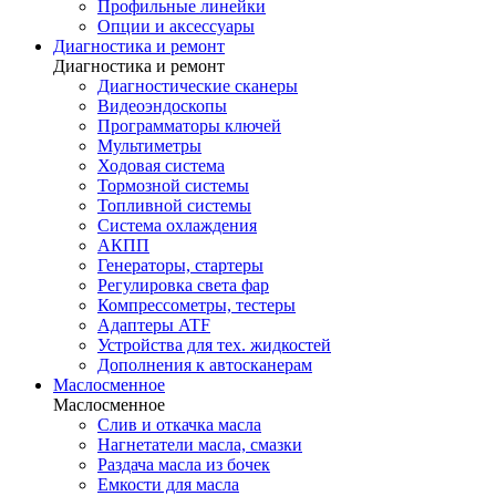
Профильные линейки
Опции и аксессуары
Диагностика и ремонт
Диагностика и ремонт
Диагностические сканеры
Видеоэндоскопы
Программаторы ключей
Мультиметры
Ходовая система
Тормозной системы
Топливной системы
Система охлаждения
АКПП
Генераторы, стартеры
Регулировка света фар
Компрессометры, тестеры
Адаптеры ATF
Устройства для тех. жидкостей
Дополнения к автосканерам
Маслосменное
Маслосменное
Слив и откачка масла
Нагнетатели масла, смазки
Раздача масла из бочек
Емкости для масла