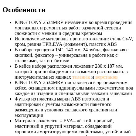
Особенности
KING TONY 2534MRV незаменим во время проведения
монтажных и ремонтных работ различной степени
сложности с мелким и средним крепежом
Используемые материалы при изготовлении: сталь Cr-V,
хром, резина TPR,EVA (ложемент), пластик ABS
В наборе трещотка 1/4″, 140 мм, 24 зубца, флажковая с
кнопкой, фиксатор – универсальна в работе как с
головками, так и с битами
В кейсе набора расположен ложемент 280 x 187 мм,
который при необходимости возможно расположить в
инструментальных ящиках
тележек
и
верстаков
KING TONY 2534MRV поставляется в эргономичном
кейсе, оснащенном индивидуальными ложементами под
каждое из изделий и специальными замками-защелками
Футляр из пластика марки ABS изготовлен и
адаптирован с учетом возможности пакетного
размещения в условиях складского хранения или
эксплуатации
Материал ложемента – EVA– лёгкий, прочный,
эластичный и упругий материал, обладающий
хорошими амортизирующими свойствами, устойчивый