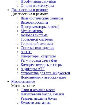
Профильные линейки
Опции и аксессуары
Диагностика и ремонт
Диагностика и ремонт
Диагностические сканеры
Видеоэндоскопы
Программаторы ключей
Мультиметры
Ходовая система
Тормозной системы
Топливной системы
Система охлаждения
АКПП
Генераторы, стартеры
Регулировка света фар
Компрессометры, тестеры
Адаптеры ATF
Устройства для тех. жидкостей
Дополнения к автосканерам
Маслосменное
Маслосменное
Слив и откачка масла
Нагнетатели масла, смазки
Раздача масла из бочек
Емкости для масла