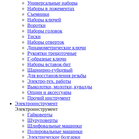
Универсальные наборы
Наборы в ложементах
Съемники
Наборы ключей
Воротки
Наборы головок
Тиски
Наборы отверток
Динамометрические ключи
Рукоятки трещоточные
Г-образные ключи
Наборы вставок-бит
Шарнирно-губцевый
Для восстановления резьбы
Электро-тех. работы
Выколотки, молотки, кувалды
Опции и аксессуары
Прочий инструмент
Электроинструмент
Электроинструмент
Гайковерты
Шуруповерты
Шлифовальные машинки
Полировальные машинки
Электрические болгарки