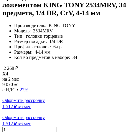
ложементом KING TONY 2534MRV, 34
предмета, 1/4 DR, CrV, 4-14 мм
Производитель:
KING TONY
Модель:
2534MRV
Тип:
головки торцевые
Размер посадки:
1/4 DR
Профиль головок:
6-гр
Размеры:
4-14 мм
Кол-во предметов в наборе:
34
2 268 ₽
X4
на 2 мес
9 070
Р
с НДС •
22%
Оформить рассрочку
1 512 ₽
x6 мес
Оформить рассрочку
1 512 ₽
x6 мес