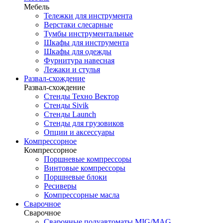
Мебель
Тележки для инструмента
Верстаки слесарные
Тумбы инструментальные
Шкафы для инструмента
Шкафы для одежды
Фурнитура навесная
Лежаки и стулья
Развал-схождение
Развал-схождение
Стенды Техно Вектор
Стенды Sivik
Стенды Launch
Стенды для грузовиков
Опции и аксессуары
Компрессорное
Компрессорное
Поршневые компрессоры
Винтовые компрессоры
Поршневые блоки
Ресиверы
Компрессорные масла
Сварочное
Сварочное
Сварочные полуавтоматы MIG/MAG