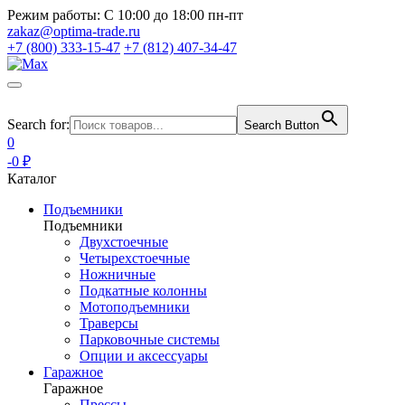
Режим работы:
С 10:00 до 18:00 пн-пт
zakaz@optima-trade.ru
+7 (800) 333-15-47
+7 (812) 407-34-47
Search for:
Search Button
0
-0 ₽
Каталог
Подъемники
Подъемники
Двухстоечные
Четырехстоечные
Ножничные
Подкатные колонны
Мотоподъемники
Траверсы
Парковочные системы
Опции и аксессуары
Гаражное
Гаражное
Прессы