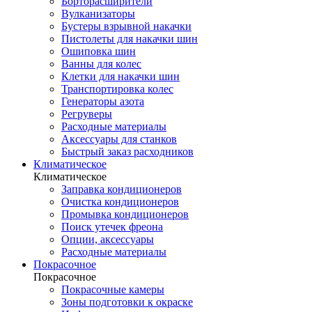
Борторасширители
Вулканизаторы
Бустеры взрывной накачки
Пистолеты для накачки шин
Ошиповка шин
Ванны для колес
Клетки для накачки шин
Транспортировка колес
Генераторы азота
Регруверы
Расходные материалы
Аксессуары для станков
Быстрый заказ расходников
Климатическое
Климатическое
Заправка кондиционеров
Очистка кондиционеров
Промывка кондиционеров
Поиск утечек фреона
Опции, аксессуары
Расходные материалы
Покрасочное
Покрасочное
Покрасочные камеры
Зоны подготовки к окраске