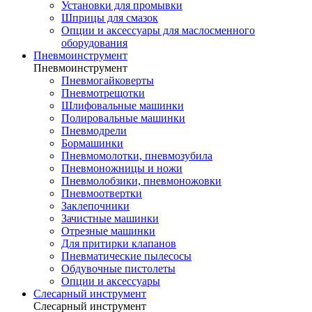
Установки для промывки
Шприцы для смазок
Опции и аксессуары для маслосменного
оборудования
Пневмоинструмент
Пневмоинструмент
Пневмогайковерты
Пневмотрещотки
Шлифовальные машинки
Полировальные машинки
Пневмодрели
Бормашинки
Пневмомолотки, пневмозубила
Пневмоножницы и ножи
Пневмолобзики, пневмоножовки
Пневмоотвертки
Заклепочники
Зачистные машинки
Отрезные машинки
Для притирки клапанов
Пневматические пылесосы
Обдувочные пистолеты
Опции и аксессуары
Слесарный инструмент
Слесарный инструмент