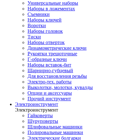
Универсальные наборы
Наборы в ложементах
Съемники
Наборы ключей
Воротки
Наборы головок
Тиски
Наборы отверток
Динамометрические ключи
Рукоятки трещоточные
Г-образные ключи
Наборы вставок-бит
Шарнирно-губцевый
Для восстановления резьбы
Электро-тех. работы
Выколотки, молотки, кувалды
Опции и аксессуары
Прочий инструмент
Электроинструмент
Электроинструмент
Гайковерты
Шуруповерты
Шлифовальные машинки
Полировальные машинки
Электрические болгарки