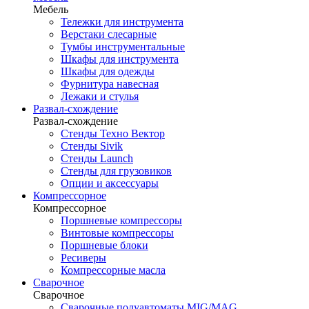
Мебель
Тележки для инструмента
Верстаки слесарные
Тумбы инструментальные
Шкафы для инструмента
Шкафы для одежды
Фурнитура навесная
Лежаки и стулья
Развал-схождение
Развал-схождение
Стенды Техно Вектор
Стенды Sivik
Стенды Launch
Стенды для грузовиков
Опции и аксессуары
Компрессорное
Компрессорное
Поршневые компрессоры
Винтовые компрессоры
Поршневые блоки
Ресиверы
Компрессорные масла
Сварочное
Сварочное
Сварочные полуавтоматы MIG/MAG