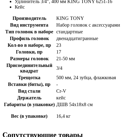
Удлинитель 3/4″, 400 мм KING TONY 6251-16
Кейс
Производитель
KING TONY
Вид инструмента
Набор головок с аксессуарами
Тип головок в наборе
стандартные
Профиль головок
двенадцатигранные
Кол-во в наборе, пр
23
Головки, пр
17
Размеры головок
21-50 мм
Присоединительный
3/4
квадрат
Трещотка
500 мм, 24 зубца, флажковая
Вставки (биты), пр
-
Вид стали
Cr-V
Держатель
кейс
Габариты (в упаковке)
ДШВ 54х18х8 см
Вес (в упаковке)
16,4 кг
Сопутствующие товары