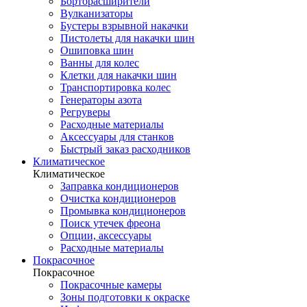
Борторасширители
Вулканизаторы
Бустеры взрывной накачки
Пистолеты для накачки шин
Ошиповка шин
Ванны для колес
Клетки для накачки шин
Транспортировка колес
Генераторы азота
Регруверы
Расходные материалы
Аксессуары для станков
Быстрый заказ расходников
Климатическое
Климатическое
Заправка кондиционеров
Очистка кондиционеров
Промывка кондиционеров
Поиск утечек фреона
Опции, аксессуары
Расходные материалы
Покрасочное
Покрасочное
Покрасочные камеры
Зоны подготовки к окраске