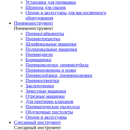
Установки для промывки
Шприцы для смазок
Опции и аксессуары для маслосменного
оборудования
Пневмоинструмент
Пневмоинструмент
Пневмогайковерты
Пневмотрещотки
Шлифовальные машинки
Полировальные машинки
Пневмодрели
Бормашинки
Пневмомолотки, пневмозубила
Пневмоножницы и ножи
Пневмолобзики, пневмоножовки
Пневмоотвертки
Заклепочники
Зачистные машинки
Отрезные машинки
Для притирки клапанов
Пневматические пылесосы
Обдувочные пистолеты
Опции и аксессуары
Слесарный инструмент
Слесарный инструмент