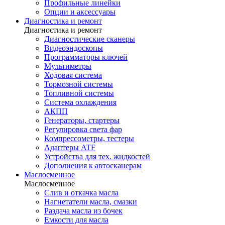
Профильные линейки
Опции и аксессуары
Диагностика и ремонт
Диагностика и ремонт
Диагностические сканеры
Видеоэндоскопы
Программаторы ключей
Мультиметры
Ходовая система
Тормозной системы
Топливной системы
Система охлаждения
АКПП
Генераторы, стартеры
Регулировка света фар
Компрессометры, тестеры
Адаптеры ATF
Устройства для тех. жидкостей
Дополнения к автосканерам
Маслосменное
Маслосменное
Слив и откачка масла
Нагнетатели масла, смазки
Раздача масла из бочек
Емкости для масла