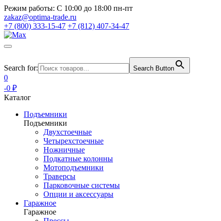
Режим работы:
С 10:00 до 18:00 пн-пт
zakaz@optima-trade.ru
+7 (800) 333-15-47
+7 (812) 407-34-47
Search for:
Search Button
0
-0 ₽
Каталог
Подъемники
Подъемники
Двухстоечные
Четырехстоечные
Ножничные
Подкатные колонны
Мотоподъемники
Траверсы
Парковочные системы
Опции и аксессуары
Гаражное
Гаражное
Прессы