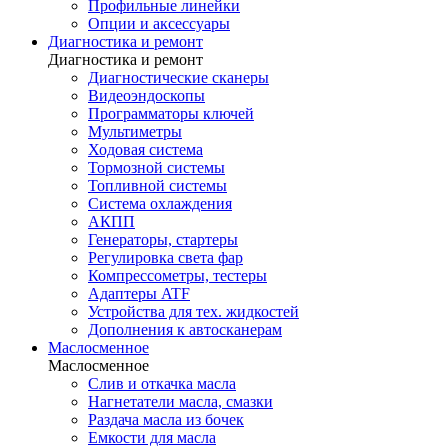
Профильные линейки
Опции и аксессуары
Диагностика и ремонт
Диагностика и ремонт
Диагностические сканеры
Видеоэндоскопы
Программаторы ключей
Мультиметры
Ходовая система
Тормозной системы
Топливной системы
Система охлаждения
АКПП
Генераторы, стартеры
Регулировка света фар
Компрессометры, тестеры
Адаптеры ATF
Устройства для тех. жидкостей
Дополнения к автосканерам
Маслосменное
Маслосменное
Слив и откачка масла
Нагнетатели масла, смазки
Раздача масла из бочек
Емкости для масла