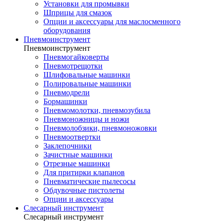
Установки для промывки
Шприцы для смазок
Опции и аксессуары для маслосменного
оборудования
Пневмоинструмент
Пневмоинструмент
Пневмогайковерты
Пневмотрещотки
Шлифовальные машинки
Полировальные машинки
Пневмодрели
Бормашинки
Пневмомолотки, пневмозубила
Пневмоножницы и ножи
Пневмолобзики, пневмоножовки
Пневмоотвертки
Заклепочники
Зачистные машинки
Отрезные машинки
Для притирки клапанов
Пневматические пылесосы
Обдувочные пистолеты
Опции и аксессуары
Слесарный инструмент
Слесарный инструмент