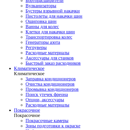
Борторасширители
Вулканизаторы
Бустеры взрывной накачки
Пистолеты для накачки шин
Ошиповка шин
Ванны для колес
Клетки для накачки шин
Транспортировка колес
Генераторы азота
Регруверы
Расходные материалы
Аксессуары для станков
Быстрый заказ расходников
Климатическое
Климатическое
Заправка кондиционеров
Очистка кондиционеров
Промывка кондиционеров
Поиск утечек фреона
Опции, аксессуары
Расходные материалы
Покрасочное
Покрасочное
Покрасочные камеры
Зоны подготовки к окраске