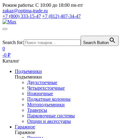
Режим работы:
С 10:00 до 18:00 пн-пт
zakaz@optima-trade.ru
+7 (800) 333-15-47
+7 (812) 407-34-47
Search for:
Search Button
0
-0 ₽
Каталог
Подъемники
Подъемники
Двухстоечные
Четырехстоечные
Ножничные
Подкатные колонны
Мотоподъемники
Траверсы
Парковочные системы
Опции и аксессуары
Гаражное
Гаражное
Прессы