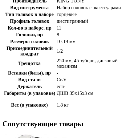
Производитель
KING TONY
Вид инструмента
Набор головок с аксессуарами
Тип головок в наборе
торцевые
Профиль головок
шестигранный
Кол-во в наборе, пр
11
Головки, пр
8
Размеры головок
10-19 мм
Присоединительный
1/2
квадрат
250 мм, 45 зубцов, дисковый
Трещотка
механизм
Вставки (биты), пр
-
Вид стали
Cr-V
Держатель
есть
Габариты (в упаковке)
ДШВ 35х15х3 см
Вес (в упаковке)
1,8 кг
Сопутствующие товары