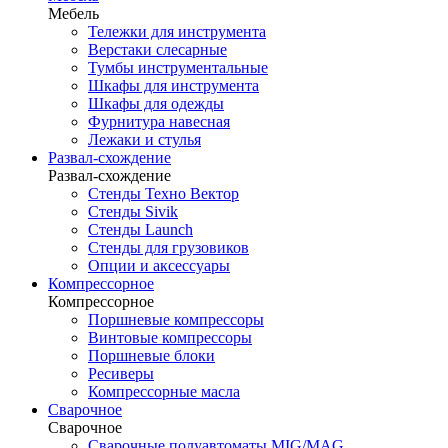
Мебель
Тележки для инструмента
Верстаки слесарные
Тумбы инструментальные
Шкафы для инструмента
Шкафы для одежды
Фурнитура навесная
Лежаки и стулья
Развал-схождение
Развал-схождение
Стенды Техно Вектор
Стенды Sivik
Стенды Launch
Стенды для грузовиков
Опции и аксессуары
Компрессорное
Компрессорное
Поршневые компрессоры
Винтовые компрессоры
Поршневые блоки
Ресиверы
Компрессорные масла
Сварочное
Сварочное
Сварочные полуавтоматы MIG/MAG