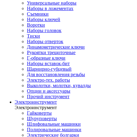
Универсальные наборы
Наборы в ложементах
Съемники
Наборы ключей
Воротки
Наборы головок
Тиски
Наборы отверток
Динамометрические ключи
Рукоятки трещоточные
Г-образные ключи
Наборы вставок-бит
Шарнирно-губцевый
Для восстановления резьбы
Электро-тех. работы
Выколотки, молотки, кувалды
Опции и аксессуары
Прочий инструмент
Электроинструмент
Электроинструмент
Гайковерты
Шуруповерты
Шлифовальные машинки
Полировальные машинки
Электрические болгарки