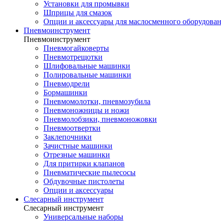
Установки для промывки
Шприцы для смазок
Опции и аксессуары для маслосменного оборудова
Пневмоинструмент
Пневмоинструмент
Пневмогайковерты
Пневмотрещотки
Шлифовальные машинки
Полировальные машинки
Пневмодрели
Бормашинки
Пневмомолотки, пневмозубила
Пневмоножницы и ножи
Пневмолобзики, пневмоножовки
Пневмоотвертки
Заклепочники
Зачистные машинки
Отрезные машинки
Для притирки клапанов
Пневматические пылесосы
Обдувочные пистолеты
Опции и аксессуары
Слесарный инструмент
Слесарный инструмент
Универсальные наборы