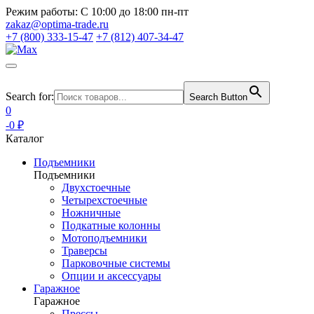
Режим работы:
С 10:00 до 18:00 пн-пт
zakaz@optima-trade.ru
+7 (800) 333-15-47
+7 (812) 407-34-47
Search for:
Search Button
0
-0 ₽
Каталог
Подъемники
Подъемники
Двухстоечные
Четырехстоечные
Ножничные
Подкатные колонны
Мотоподъемники
Траверсы
Парковочные системы
Опции и аксессуары
Гаражное
Гаражное
Прессы