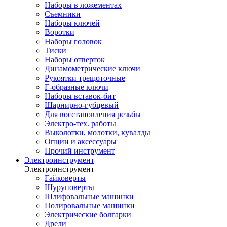
Наборы в ложементах
Съемники
Наборы ключей
Воротки
Наборы головок
Тиски
Наборы отверток
Динамометрические ключи
Рукоятки трещоточные
Г-образные ключи
Наборы вставок-бит
Шарнирно-губцевый
Для восстановления резьбы
Электро-тех. работы
Выколотки, молотки, кувалды
Опции и аксессуары
Прочий инструмент
Электроинструмент
Электроинструмент
Гайковерты
Шуруповерты
Шлифовальные машинки
Полировальные машинки
Электрические болгарки
Дрели