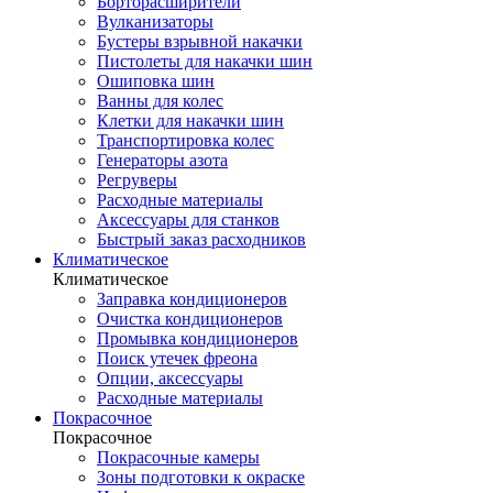
Борторасширители
Вулканизаторы
Бустеры взрывной накачки
Пистолеты для накачки шин
Ошиповка шин
Ванны для колес
Клетки для накачки шин
Транспортировка колес
Генераторы азота
Регруверы
Расходные материалы
Аксессуары для станков
Быстрый заказ расходников
Климатическое
Климатическое
Заправка кондиционеров
Очистка кондиционеров
Промывка кондиционеров
Поиск утечек фреона
Опции, аксессуары
Расходные материалы
Покрасочное
Покрасочное
Покрасочные камеры
Зоны подготовки к окраске