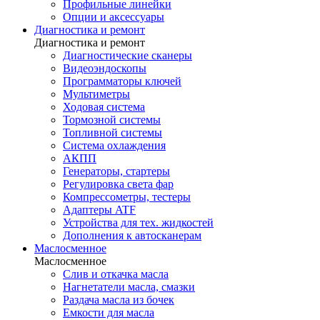
Профильные линейки
Опции и аксессуары
Диагностика и ремонт
Диагностика и ремонт
Диагностические сканеры
Видеоэндоскопы
Программаторы ключей
Мультиметры
Ходовая система
Тормозной системы
Топливной системы
Система охлаждения
АКПП
Генераторы, стартеры
Регулировка света фар
Компрессометры, тестеры
Адаптеры ATF
Устройства для тех. жидкостей
Дополнения к автосканерам
Маслосменное
Маслосменное
Слив и откачка масла
Нагнетатели масла, смазки
Раздача масла из бочек
Емкости для масла