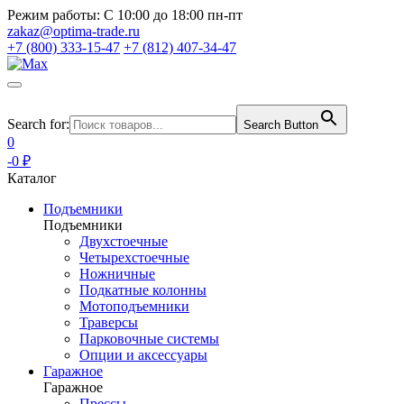
Режим работы:
С 10:00 до 18:00 пн-пт
zakaz@optima-trade.ru
+7 (800) 333-15-47
+7 (812) 407-34-47
Search for:
Search Button
0
-0 ₽
Каталог
Подъемники
Подъемники
Двухстоечные
Четырехстоечные
Ножничные
Подкатные колонны
Мотоподъемники
Траверсы
Парковочные системы
Опции и аксессуары
Гаражное
Гаражное
Прессы