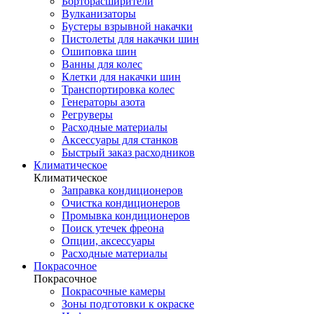
Борторасширители
Вулканизаторы
Бустеры взрывной накачки
Пистолеты для накачки шин
Ошиповка шин
Ванны для колес
Клетки для накачки шин
Транспортировка колес
Генераторы азота
Регруверы
Расходные материалы
Аксессуары для станков
Быстрый заказ расходников
Климатическое
Климатическое
Заправка кондиционеров
Очистка кондиционеров
Промывка кондиционеров
Поиск утечек фреона
Опции, аксессуары
Расходные материалы
Покрасочное
Покрасочное
Покрасочные камеры
Зоны подготовки к окраске