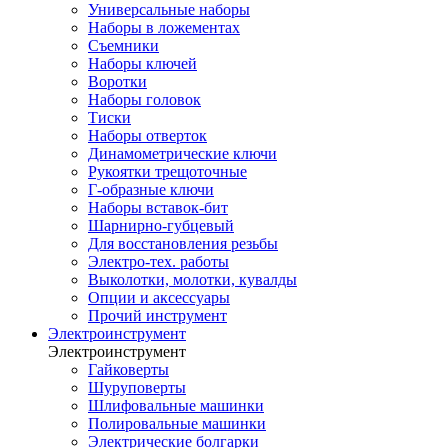
Универсальные наборы
Наборы в ложементах
Съемники
Наборы ключей
Воротки
Наборы головок
Тиски
Наборы отверток
Динамометрические ключи
Рукоятки трещоточные
Г-образные ключи
Наборы вставок-бит
Шарнирно-губцевый
Для восстановления резьбы
Электро-тех. работы
Выколотки, молотки, кувалды
Опции и аксессуары
Прочий инструмент
Электроинструмент
Электроинструмент
Гайковерты
Шуруповерты
Шлифовальные машинки
Полировальные машинки
Электрические болгарки