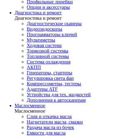
Профильные линейки
Опции и аксессуары
Диагностика и ремонт
Диагностика и ремонт
Диагностические сканеры
Видеоэндоскопы
Программаторы ключей
Мультиметры
Ходовая система
Тормозной системы
Топливной системы
Система охлаждения
АКПП
Генераторы, стартеры
Регулировка света фар
Компрессометры, тестеры
Адаптеры ATF
Устройства для тех. жидкостей
Дополнения к автосканерам
Маслосменное
Маслосменное
Слив и откачка масла
Нагнетатели масла, смазки
Раздача масла из бочек
Емкости для масла