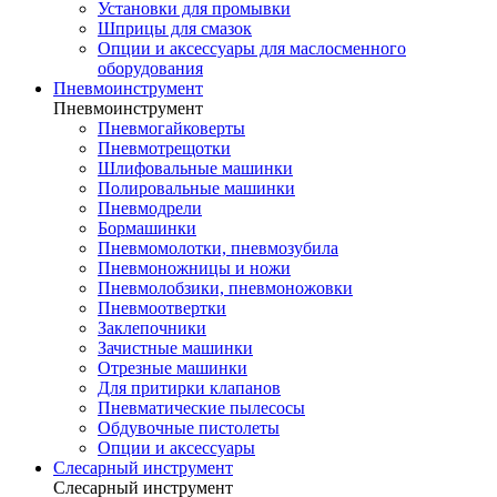
Установки для промывки
Шприцы для смазок
Опции и аксессуары для маслосменного
оборудования
Пневмоинструмент
Пневмоинструмент
Пневмогайковерты
Пневмотрещотки
Шлифовальные машинки
Полировальные машинки
Пневмодрели
Бормашинки
Пневмомолотки, пневмозубила
Пневмоножницы и ножи
Пневмолобзики, пневмоножовки
Пневмоотвертки
Заклепочники
Зачистные машинки
Отрезные машинки
Для притирки клапанов
Пневматические пылесосы
Обдувочные пистолеты
Опции и аксессуары
Слесарный инструмент
Слесарный инструмент