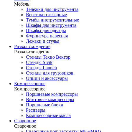
Мебель
Тележки для инструмента
Верстаки слесарные
Тумбы инструментальные
Шкафы для инструмента
Шкафы для одежды
Фурнитура навесная
Лежаки и стулья
Развал-схождение
Развал-схождение
Стенды Техно Вектор
Стенды Sivik
Стенды Launch
Стенды для грузовиков
Опции и аксессуары
Компрессорное
Компрессорное
Поршневые компрессоры
Винтовые компрессоры
Поршневые блоки
Ресиверы
Компрессорные масла
Сварочное
Сварочное
Сварочные полуавтоматы MIG/MAG