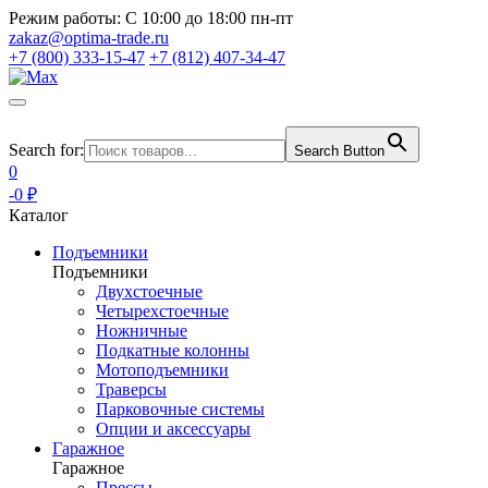
Режим работы:
С 10:00 до 18:00 пн-пт
zakaz@optima-trade.ru
+7 (800) 333-15-47
+7 (812) 407-34-47
Search for:
Search Button
0
-0 ₽
Каталог
Подъемники
Подъемники
Двухстоечные
Четырехстоечные
Ножничные
Подкатные колонны
Мотоподъемники
Траверсы
Парковочные системы
Опции и аксессуары
Гаражное
Гаражное
Прессы