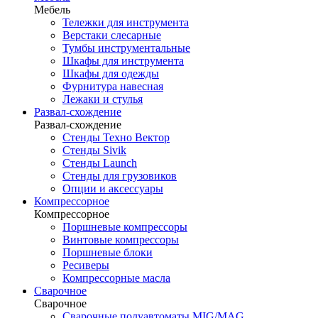
Мебель
Тележки для инструмента
Верстаки слесарные
Тумбы инструментальные
Шкафы для инструмента
Шкафы для одежды
Фурнитура навесная
Лежаки и стулья
Развал-схождение
Развал-схождение
Стенды Техно Вектор
Стенды Sivik
Стенды Launch
Стенды для грузовиков
Опции и аксессуары
Компрессорное
Компрессорное
Поршневые компрессоры
Винтовые компрессоры
Поршневые блоки
Ресиверы
Компрессорные масла
Сварочное
Сварочное
Сварочные полуавтоматы MIG/MAG