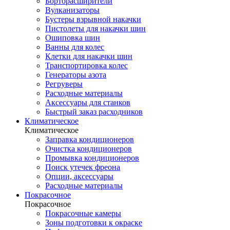
Борторасширители
Вулканизаторы
Бустеры взрывной накачки
Пистолеты для накачки шин
Ошиповка шин
Ванны для колес
Клетки для накачки шин
Транспортировка колес
Генераторы азота
Регруверы
Расходные материалы
Аксессуары для станков
Быстрый заказ расходников
Климатическое
Климатическое
Заправка кондиционеров
Очистка кондиционеров
Промывка кондиционеров
Поиск утечек фреона
Опции, аксессуары
Расходные материалы
Покрасочное
Покрасочное
Покрасочные камеры
Зоны подготовки к окраске