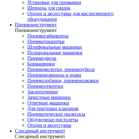
Установки для промывки
Шприцы для смазок
Опции и аксессуары для маслосменного
оборудования
Пневмоинструмент
Пневмоинструмент
Пневмогайковерты
Пневмотрещотки
Шлифовальные машинки
Полировальные машинки
Пневмодрели
Бормашинки
Пневмомолотки, пневмозубила
Пневмоножницы и ножи
Пневмолобзики, пневмоножовки
Пневмоотвертки
Заклепочники
Зачистные машинки
Отрезные машинки
Для притирки клапанов
Пневматические пылесосы
Обдувочные пистолеты
Опции и аксессуары
Слесарный инструмент
Слесарный инструмент