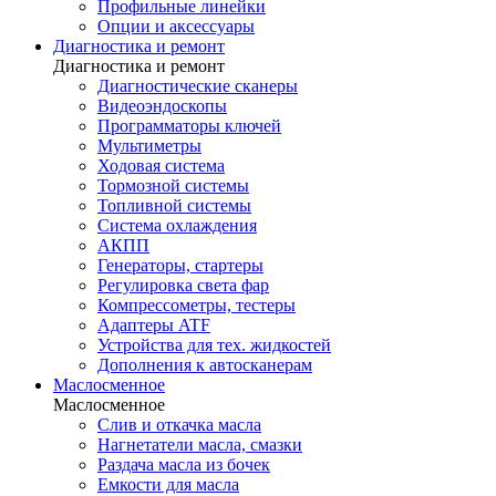
Профильные линейки
Опции и аксессуары
Диагностика и ремонт
Диагностика и ремонт
Диагностические сканеры
Видеоэндоскопы
Программаторы ключей
Мультиметры
Ходовая система
Тормозной системы
Топливной системы
Система охлаждения
АКПП
Генераторы, стартеры
Регулировка света фар
Компрессометры, тестеры
Адаптеры ATF
Устройства для тех. жидкостей
Дополнения к автосканерам
Маслосменное
Маслосменное
Слив и откачка масла
Нагнетатели масла, смазки
Раздача масла из бочек
Емкости для масла