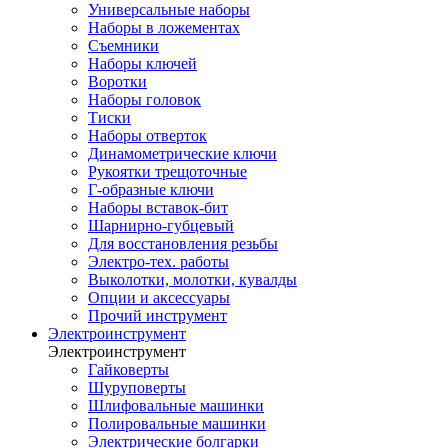
Универсальные наборы
Наборы в ложементах
Съемники
Наборы ключей
Воротки
Наборы головок
Тиски
Наборы отверток
Динамометрические ключи
Рукоятки трещоточные
Г-образные ключи
Наборы вставок-бит
Шарнирно-губцевый
Для восстановления резьбы
Электро-тех. работы
Выколотки, молотки, кувалды
Опции и аксессуары
Прочий инструмент
Электроинструмент
Электроинструмент
Гайковерты
Шуруповерты
Шлифовальные машинки
Полировальные машинки
Электрические болгарки