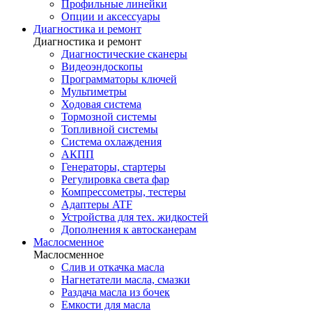
Профильные линейки
Опции и аксессуары
Диагностика и ремонт
Диагностика и ремонт
Диагностические сканеры
Видеоэндоскопы
Программаторы ключей
Мультиметры
Ходовая система
Тормозной системы
Топливной системы
Система охлаждения
АКПП
Генераторы, стартеры
Регулировка света фар
Компрессометры, тестеры
Адаптеры ATF
Устройства для тех. жидкостей
Дополнения к автосканерам
Маслосменное
Маслосменное
Слив и откачка масла
Нагнетатели масла, смазки
Раздача масла из бочек
Емкости для масла