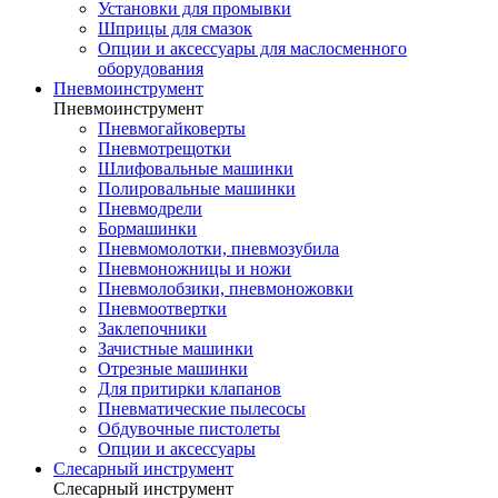
Установки для промывки
Шприцы для смазок
Опции и аксессуары для маслосменного
оборудования
Пневмоинструмент
Пневмоинструмент
Пневмогайковерты
Пневмотрещотки
Шлифовальные машинки
Полировальные машинки
Пневмодрели
Бормашинки
Пневмомолотки, пневмозубила
Пневмоножницы и ножи
Пневмолобзики, пневмоножовки
Пневмоотвертки
Заклепочники
Зачистные машинки
Отрезные машинки
Для притирки клапанов
Пневматические пылесосы
Обдувочные пистолеты
Опции и аксессуары
Слесарный инструмент
Слесарный инструмент