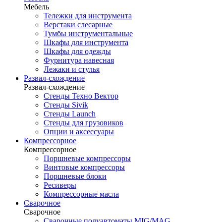
Мебель
Тележки для инструмента
Верстаки слесарные
Тумбы инструментальные
Шкафы для инструмента
Шкафы для одежды
Фурнитура навесная
Лежаки и стулья
Развал-схождение
Развал-схождение
Стенды Техно Вектор
Стенды Sivik
Стенды Launch
Стенды для грузовиков
Опции и аксессуары
Компрессорное
Компрессорное
Поршневые компрессоры
Винтовые компрессоры
Поршневые блоки
Ресиверы
Компрессорные масла
Сварочное
Сварочное
Сварочные полуавтоматы MIG/MAG