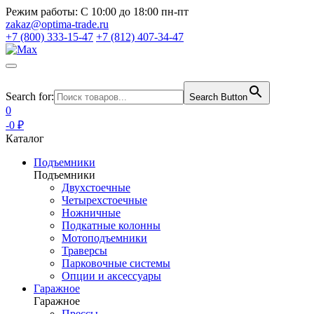
Режим работы:
С 10:00 до 18:00 пн-пт
zakaz@optima-trade.ru
+7 (800) 333-15-47
+7 (812) 407-34-47
Search for:
Search Button
0
-0 ₽
Каталог
Подъемники
Подъемники
Двухстоечные
Четырехстоечные
Ножничные
Подкатные колонны
Мотоподъемники
Траверсы
Парковочные системы
Опции и аксессуары
Гаражное
Гаражное
Прессы