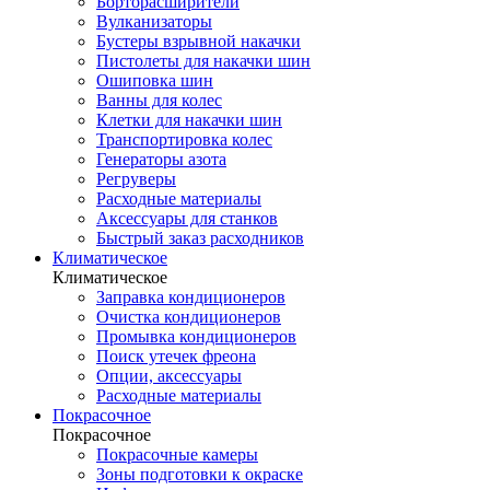
Борторасширители
Вулканизаторы
Бустеры взрывной накачки
Пистолеты для накачки шин
Ошиповка шин
Ванны для колес
Клетки для накачки шин
Транспортировка колес
Генераторы азота
Регруверы
Расходные материалы
Аксессуары для станков
Быстрый заказ расходников
Климатическое
Климатическое
Заправка кондиционеров
Очистка кондиционеров
Промывка кондиционеров
Поиск утечек фреона
Опции, аксессуары
Расходные материалы
Покрасочное
Покрасочное
Покрасочные камеры
Зоны подготовки к окраске