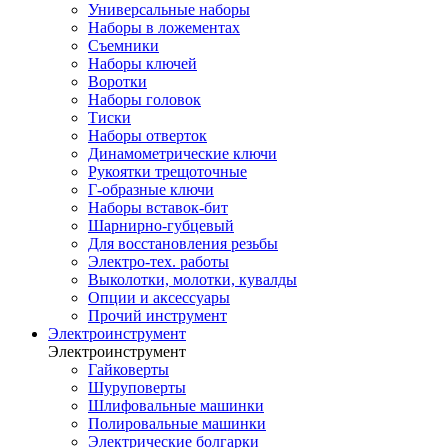
Универсальные наборы
Наборы в ложементах
Съемники
Наборы ключей
Воротки
Наборы головок
Тиски
Наборы отверток
Динамометрические ключи
Рукоятки трещоточные
Г-образные ключи
Наборы вставок-бит
Шарнирно-губцевый
Для восстановления резьбы
Электро-тех. работы
Выколотки, молотки, кувалды
Опции и аксессуары
Прочий инструмент
Электроинструмент
Электроинструмент
Гайковерты
Шуруповерты
Шлифовальные машинки
Полировальные машинки
Электрические болгарки