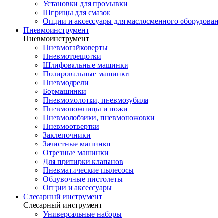
Установки для промывки
Шприцы для смазок
Опции и аксессуары для маслосменного оборудова
Пневмоинструмент
Пневмоинструмент
Пневмогайковерты
Пневмотрещотки
Шлифовальные машинки
Полировальные машинки
Пневмодрели
Бормашинки
Пневмомолотки, пневмозубила
Пневмоножницы и ножи
Пневмолобзики, пневмоножовки
Пневмоотвертки
Заклепочники
Зачистные машинки
Отрезные машинки
Для притирки клапанов
Пневматические пылесосы
Обдувочные пистолеты
Опции и аксессуары
Слесарный инструмент
Слесарный инструмент
Универсальные наборы