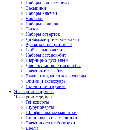
Наборы в ложементах
Съемники
Наборы ключей
Воротки
Наборы головок
Тиски
Наборы отверток
Динамометрические ключи
Рукоятки трещоточные
Г-образные ключи
Наборы вставок-бит
Шарнирно-губцевый
Для восстановления резьбы
Электро-тех. работы
Выколотки, молотки, кувалды
Опции и аксессуары
Прочий инструмент
Электроинструмент
Электроинструмент
Гайковерты
Шуруповерты
Шлифовальные машинки
Полировальные машинки
Электрические болгарки
Дрели