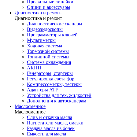
Профильные линейки
Опции и аксессуары
Диагностика и ремонт
Диагностика и ремонт
Диагностические сканеры
Видеоэндоскопы
Программаторы ключей
Мультиметры
Ходовая система
Тормозной системы
Топливной системы
Система охлаждения
АКПП
Генераторы, стартеры
Регулировка света фар
Компрессометры, тестеры
Адаптеры ATF
Устройства для тех. жидкостей
Дополнения к автосканерам
Маслосменное
Маслосменное
Слив и откачка масла
Нагнетатели масла, смазки
Раздача масла из бочек
Емкости для масла