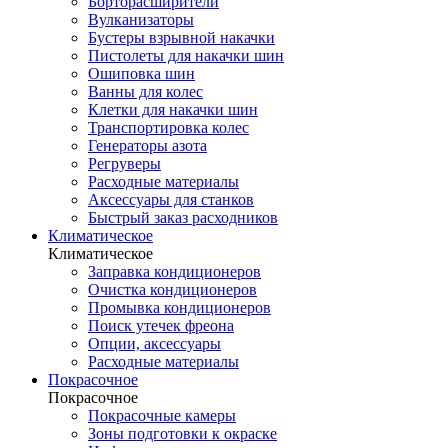
Борторасширители
Вулканизаторы
Бустеры взрывной накачки
Пистолеты для накачки шин
Ошиповка шин
Ванны для колес
Клетки для накачки шин
Транспортировка колес
Генераторы азота
Регруверы
Расходные материалы
Аксессуары для станков
Быстрый заказ расходников
Климатическое
Климатическое
Заправка кондиционеров
Очистка кондиционеров
Промывка кондиционеров
Поиск утечек фреона
Опции, аксессуары
Расходные материалы
Покрасочное
Покрасочное
Покрасочные камеры
Зоны подготовки к окраске