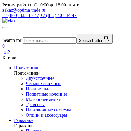
Режим работы:
С 10:00 до 18:00 пн-пт
zakaz@optima-trade.ru
+7 (800) 333-15-47
+7 (812) 407-34-47
Search for:
Search Button
0
-0 ₽
Каталог
Подъемники
Подъемники
Двухстоечные
Четырехстоечные
Ножничные
Подкатные колонны
Мотоподъемники
Траверсы
Парковочные системы
Опции и аксессуары
Гаражное
Гаражное
Прессы