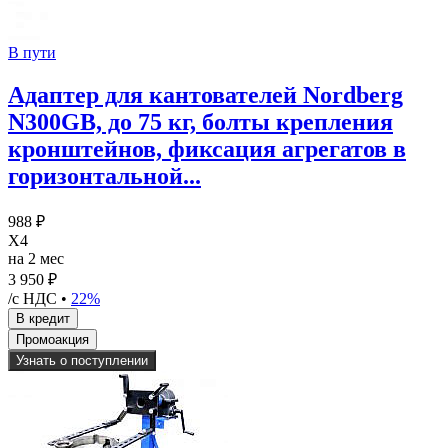
В пути
Адаптер для кантователей Nordberg
N300GB, до 75 кг, болты крепления
кронштейнов, фиксация агрегатов в
горизонтальной...
988 ₽
X4
на 2 мес
3 950 ₽
/с НДС •
22%
Узнать о поступлении