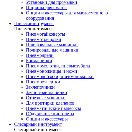
Установки для промывки
Шприцы для смазок
Опции и аксессуары для маслосменного
оборудования
Пневмоинструмент
Пневмоинструмент
Пневмогайковерты
Пневмотрещотки
Шлифовальные машинки
Полировальные машинки
Пневмодрели
Бормашинки
Пневмомолотки, пневмозубила
Пневмоножницы и ножи
Пневмолобзики, пневмоножовки
Пневмоотвертки
Заклепочники
Зачистные машинки
Отрезные машинки
Для притирки клапанов
Пневматические пылесосы
Обдувочные пистолеты
Опции и аксессуары
Слесарный инструмент
Слесарный инструмент