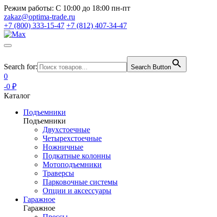
Режим работы:
С 10:00 до 18:00 пн-пт
zakaz@optima-trade.ru
+7 (800) 333-15-47
+7 (812) 407-34-47
Search for:
Search Button
0
-0 ₽
Каталог
Подъемники
Подъемники
Двухстоечные
Четырехстоечные
Ножничные
Подкатные колонны
Мотоподъемники
Траверсы
Парковочные системы
Опции и аксессуары
Гаражное
Гаражное
Прессы