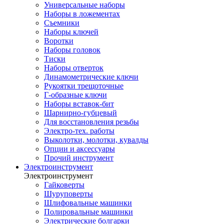
Универсальные наборы
Наборы в ложементах
Съемники
Наборы ключей
Воротки
Наборы головок
Тиски
Наборы отверток
Динамометрические ключи
Рукоятки трещоточные
Г-образные ключи
Наборы вставок-бит
Шарнирно-губцевый
Для восстановления резьбы
Электро-тех. работы
Выколотки, молотки, кувалды
Опции и аксессуары
Прочий инструмент
Электроинструмент
Электроинструмент
Гайковерты
Шуруповерты
Шлифовальные машинки
Полировальные машинки
Электрические болгарки