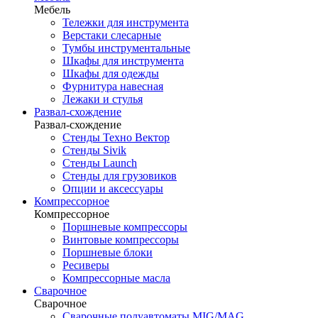
Мебель
Тележки для инструмента
Верстаки слесарные
Тумбы инструментальные
Шкафы для инструмента
Шкафы для одежды
Фурнитура навесная
Лежаки и стулья
Развал-схождение
Развал-схождение
Стенды Техно Вектор
Стенды Sivik
Стенды Launch
Стенды для грузовиков
Опции и аксессуары
Компрессорное
Компрессорное
Поршневые компрессоры
Винтовые компрессоры
Поршневые блоки
Ресиверы
Компрессорные масла
Сварочное
Сварочное
Сварочные полуавтоматы MIG/MAG