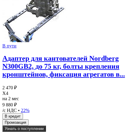
В пути
Адаптер для кантователей Nordberg
N300GB2, до 75 кг, болты крепления
кронштейнов, фиксация агрегатов в...
2 470 ₽
X4
на 2 мес
9 880 ₽
/с НДС •
22%
Узнать о поступлении