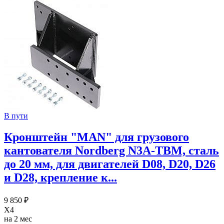
В пути
Кронштейн "MAN" для грузового
кантователя Nordberg N3A-TBM, сталь
до 20 мм, для двигателей D08, D20, D26
и D28, крепление к...
9 850 ₽
X4
на 2 мес