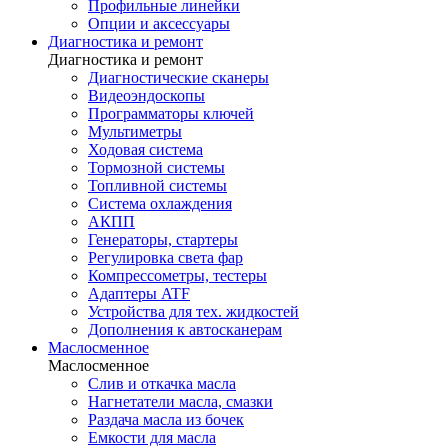
Профильные линейки
Опции и аксессуары
Диагностика и ремонт
Диагностика и ремонт
Диагностические сканеры
Видеоэндоскопы
Программаторы ключей
Мультиметры
Ходовая система
Тормозной системы
Топливной системы
Система охлаждения
АКПП
Генераторы, стартеры
Регулировка света фар
Компрессометры, тестеры
Адаптеры ATF
Устройства для тех. жидкостей
Дополнения к автосканерам
Маслосменное
Маслосменное
Слив и откачка масла
Нагнетатели масла, смазки
Раздача масла из бочек
Емкости для масла