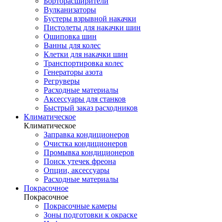
Борторасширители
Вулканизаторы
Бустеры взрывной накачки
Пистолеты для накачки шин
Ошиповка шин
Ванны для колес
Клетки для накачки шин
Транспортировка колес
Генераторы азота
Регруверы
Расходные материалы
Аксессуары для станков
Быстрый заказ расходников
Климатическое
Климатическое
Заправка кондиционеров
Очистка кондиционеров
Промывка кондиционеров
Поиск утечек фреона
Опции, аксессуары
Расходные материалы
Покрасочное
Покрасочное
Покрасочные камеры
Зоны подготовки к окраске