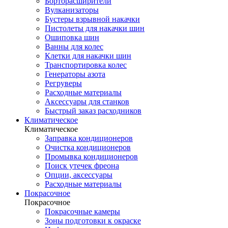
Борторасширители
Вулканизаторы
Бустеры взрывной накачки
Пистолеты для накачки шин
Ошиповка шин
Ванны для колес
Клетки для накачки шин
Транспортировка колес
Генераторы азота
Регруверы
Расходные материалы
Аксессуары для станков
Быстрый заказ расходников
Климатическое
Климатическое
Заправка кондиционеров
Очистка кондиционеров
Промывка кондиционеров
Поиск утечек фреона
Опции, аксессуары
Расходные материалы
Покрасочное
Покрасочное
Покрасочные камеры
Зоны подготовки к окраске