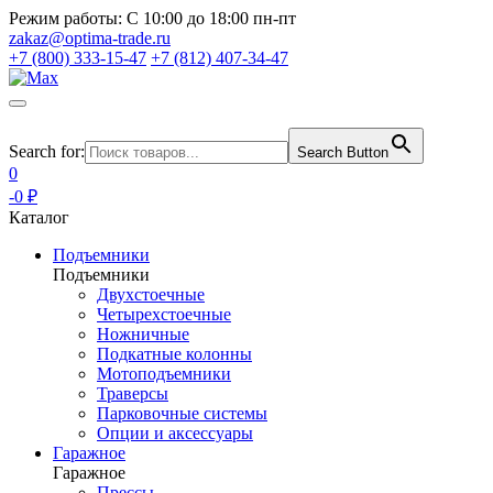
Режим работы:
С 10:00 до 18:00 пн-пт
zakaz@optima-trade.ru
+7 (800) 333-15-47
+7 (812) 407-34-47
Search for:
Search Button
0
-0 ₽
Каталог
Подъемники
Подъемники
Двухстоечные
Четырехстоечные
Ножничные
Подкатные колонны
Мотоподъемники
Траверсы
Парковочные системы
Опции и аксессуары
Гаражное
Гаражное
Прессы