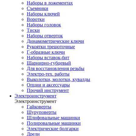
Наборы в ложементах
Съемники
Наборы ключей
Воротки
Наборы головок
Тиски
Наборы отверток
Динамометрические ключи
Рукоятки трещоточные
Г-образные ключи
Наборы вставок-бит
Шарнирно-губцевый
Для восстановления резьбы
Электро-тех. работы
Выколотки, молотки, кувалды
Опции и аксессуары
Прочий инструмент
Электроинструмент
Электроинструмент
Гайковерты
Шуруповерты
Шлифовальные машинки
Полировальные машинки
Электрические болгарки
Дрели