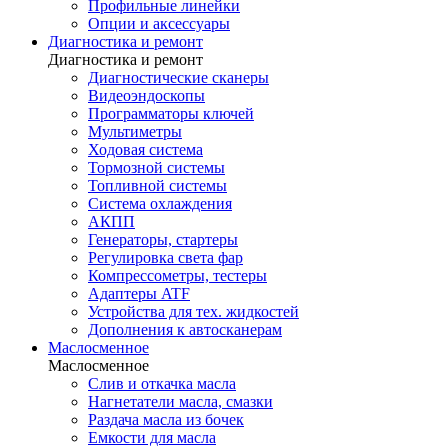
Профильные линейки
Опции и аксессуары
Диагностика и ремонт
Диагностика и ремонт
Диагностические сканеры
Видеоэндоскопы
Программаторы ключей
Мультиметры
Ходовая система
Тормозной системы
Топливной системы
Система охлаждения
АКПП
Генераторы, стартеры
Регулировка света фар
Компрессометры, тестеры
Адаптеры ATF
Устройства для тех. жидкостей
Дополнения к автосканерам
Маслосменное
Маслосменное
Слив и откачка масла
Нагнетатели масла, смазки
Раздача масла из бочек
Емкости для масла