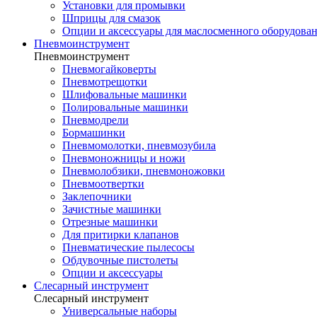
Установки для промывки
Шприцы для смазок
Опции и аксессуары для маслосменного оборудова
Пневмоинструмент
Пневмоинструмент
Пневмогайковерты
Пневмотрещотки
Шлифовальные машинки
Полировальные машинки
Пневмодрели
Бормашинки
Пневмомолотки, пневмозубила
Пневмоножницы и ножи
Пневмолобзики, пневмоножовки
Пневмоотвертки
Заклепочники
Зачистные машинки
Отрезные машинки
Для притирки клапанов
Пневматические пылесосы
Обдувочные пистолеты
Опции и аксессуары
Слесарный инструмент
Слесарный инструмент
Универсальные наборы