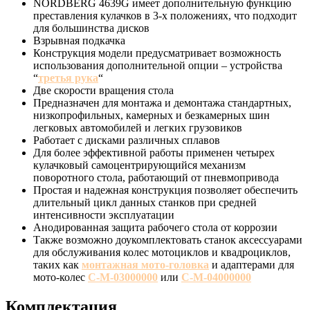
NORDBERG 4639G имеет дополнительную функцию
преставления кулачков в 3-х положениях, что подходит
для большинства дисков
Взрывная подкачка
Конструкция модели предусматривает возможность
использования дополнительной опции – устройства
“
третья рука
“
Две скорости вращения стола
Предназначен для монтажа и демонтажа стандартных,
низкопрофильных, камерных и безкамерных шин
легковых автомобилей и легких грузовиков
Работает с дисками различных сплавов
Для более эффективной работы применен четырех
кулачковый самоцентрирующийся механизм
поворотного стола, работающий от пневмопривода
Простая и надежная конструкция позволяет обеспечить
длительный цикл данных станков при средней
интенсивности эксплуатации
Анодированная защита рабочего стола от коррозии
Также возможно доукомплектовать станок аксессуарами
для обслуживания колес мотоциклов и квадроциклов,
таких как
монтажная мото-головка
и адаптерами для
мото-колес
C-M-03000000
или
C-M-04000000
Комплектация