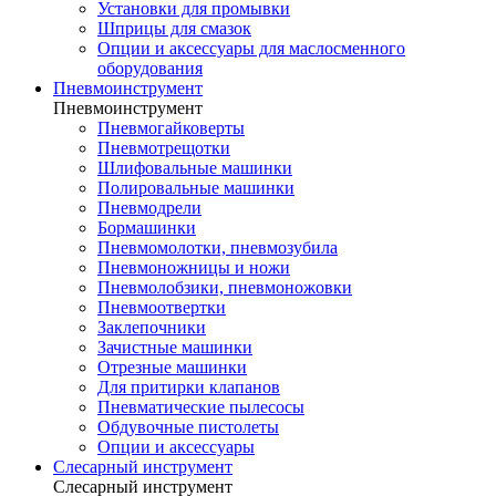
Установки для промывки
Шприцы для смазок
Опции и аксессуары для маслосменного
оборудования
Пневмоинструмент
Пневмоинструмент
Пневмогайковерты
Пневмотрещотки
Шлифовальные машинки
Полировальные машинки
Пневмодрели
Бормашинки
Пневмомолотки, пневмозубила
Пневмоножницы и ножи
Пневмолобзики, пневмоножовки
Пневмоотвертки
Заклепочники
Зачистные машинки
Отрезные машинки
Для притирки клапанов
Пневматические пылесосы
Обдувочные пистолеты
Опции и аксессуары
Слесарный инструмент
Слесарный инструмент