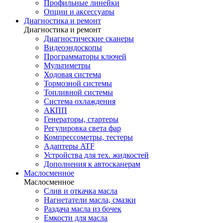
Профильные линейки
Опции и аксессуары
Диагностика и ремонт
Диагностика и ремонт
Диагностические сканеры
Видеоэндоскопы
Программаторы ключей
Мультиметры
Ходовая система
Тормозной системы
Топливной системы
Система охлаждения
АКПП
Генераторы, стартеры
Регулировка света фар
Компрессометры, тестеры
Адаптеры ATF
Устройства для тех. жидкостей
Дополнения к автосканерам
Маслосменное
Маслосменное
Слив и откачка масла
Нагнетатели масла, смазки
Раздача масла из бочек
Емкости для масла