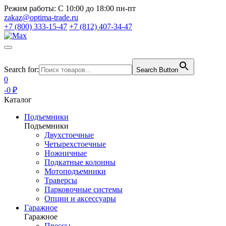
Режим работы:
С 10:00 до 18:00 пн-пт
zakaz@optima-trade.ru
+7 (800) 333-15-47
+7 (812) 407-34-47
Search for:
Search Button
0
-0 ₽
Каталог
Подъемники
Подъемники
Двухстоечные
Четырехстоечные
Ножничные
Подкатные колонны
Мотоподъемники
Траверсы
Парковочные системы
Опции и аксессуары
Гаражное
Гаражное
Прессы