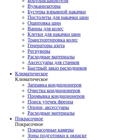
Борторасширители
Вулканизаторы
Бустеры взрывной накачки
Пистолеты для накачки шин
Ошиповка шин
Ванны для колес
Клетки для накачки шин
Транспортировка колес
Генераторы азота
Регруверы
Расходные материалы
Аксессуары для станков
Быстрый заказ расходников
Климатическое
Климатическое
Заправка кондиционеров
Очистка кондиционеров
Промывка кондиционеров
Поиск утечек фреона
Опции, аксессуары
Расходные материалы
Покрасочное
Покрасочное
Покрасочные камеры
Зоны подготовки к окраске