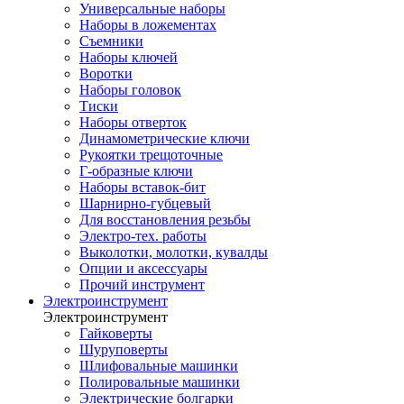
Универсальные наборы
Наборы в ложементах
Съемники
Наборы ключей
Воротки
Наборы головок
Тиски
Наборы отверток
Динамометрические ключи
Рукоятки трещоточные
Г-образные ключи
Наборы вставок-бит
Шарнирно-губцевый
Для восстановления резьбы
Электро-тех. работы
Выколотки, молотки, кувалды
Опции и аксессуары
Прочий инструмент
Электроинструмент
Электроинструмент
Гайковерты
Шуруповерты
Шлифовальные машинки
Полировальные машинки
Электрические болгарки