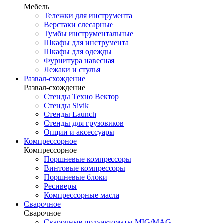
Мебель
Тележки для инструмента
Верстаки слесарные
Тумбы инструментальные
Шкафы для инструмента
Шкафы для одежды
Фурнитура навесная
Лежаки и стулья
Развал-схождение
Развал-схождение
Стенды Техно Вектор
Стенды Sivik
Стенды Launch
Стенды для грузовиков
Опции и аксессуары
Компрессорное
Компрессорное
Поршневые компрессоры
Винтовые компрессоры
Поршневые блоки
Ресиверы
Компрессорные масла
Сварочное
Сварочное
Сварочные полуавтоматы MIG/MAG