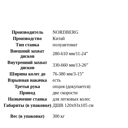
Производитель
NORDBERG
Производство
Китай
Тип станка
полуавтомат
Внешний захват
280-610 мм/11-24”
дисков
Внутренний захват
330-660 мм/13-26”
дисков
Ширина колес до
76-380 мм/3-15”
Взрывная накачка
есть
Третья рука
опция (докупается)
Привод
две скорости
Назначение станка
для легковых колес
Габариты (в упаковке)
ДШВ 120х93х105 см
Вес (в упаковке)
300 кг