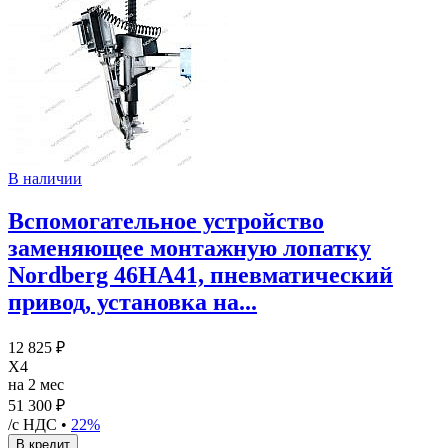
В наличии
Вспомогательное устройство
заменяющее монтажную лопатку
Nordberg 46HA41, пневматический
привод, установка на...
12 825 ₽
X4
на 2 мес
51 300 ₽
/с НДС •
22%