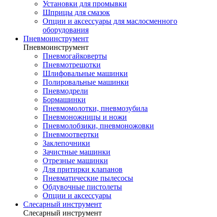
Установки для промывки
Шприцы для смазок
Опции и аксессуары для маслосменного
оборудования
Пневмоинструмент
Пневмоинструмент
Пневмогайковерты
Пневмотрещотки
Шлифовальные машинки
Полировальные машинки
Пневмодрели
Бормашинки
Пневмомолотки, пневмозубила
Пневмоножницы и ножи
Пневмолобзики, пневмоножовки
Пневмоотвертки
Заклепочники
Зачистные машинки
Отрезные машинки
Для притирки клапанов
Пневматические пылесосы
Обдувочные пистолеты
Опции и аксессуары
Слесарный инструмент
Слесарный инструмент