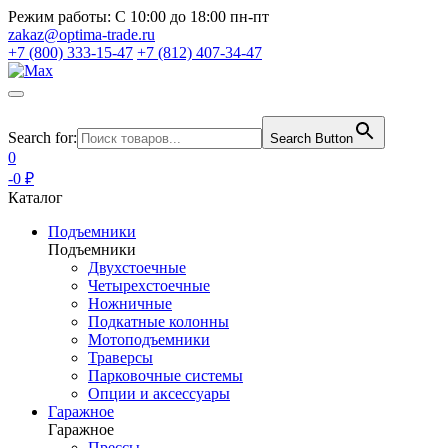
Режим работы:
С 10:00 до 18:00 пн-пт
zakaz@optima-trade.ru
+7 (800) 333-15-47
+7 (812) 407-34-47
Search for:
Search Button
0
-0 ₽
Каталог
Подъемники
Подъемники
Двухстоечные
Четырехстоечные
Ножничные
Подкатные колонны
Мотоподъемники
Траверсы
Парковочные системы
Опции и аксессуары
Гаражное
Гаражное
Прессы