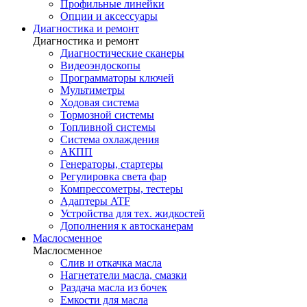
Профильные линейки
Опции и аксессуары
Диагностика и ремонт
Диагностика и ремонт
Диагностические сканеры
Видеоэндоскопы
Программаторы ключей
Мультиметры
Ходовая система
Тормозной системы
Топливной системы
Система охлаждения
АКПП
Генераторы, стартеры
Регулировка света фар
Компрессометры, тестеры
Адаптеры ATF
Устройства для тех. жидкостей
Дополнения к автосканерам
Маслосменное
Маслосменное
Слив и откачка масла
Нагнетатели масла, смазки
Раздача масла из бочек
Емкости для масла