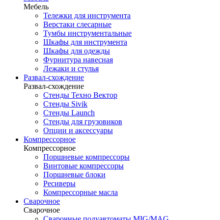
Мебель
Тележки для инструмента
Верстаки слесарные
Тумбы инструментальные
Шкафы для инструмента
Шкафы для одежды
Фурнитура навесная
Лежаки и стулья
Развал-схождение
Развал-схождение
Стенды Техно Вектор
Стенды Sivik
Стенды Launch
Стенды для грузовиков
Опции и аксессуары
Компрессорное
Компрессорное
Поршневые компрессоры
Винтовые компрессоры
Поршневые блоки
Ресиверы
Компрессорные масла
Сварочное
Сварочное
Сварочные полуавтоматы MIG/MAG