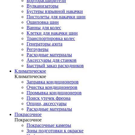
Борторасширители
Вулканизаторы
Бустеры взрывной накачки
Пистолеты для накачки шин
Ошиповка шин
Ванны для колес
Клетки для накачки шин
Транспортировка колес
Генераторы азота
Регруверы
Расходные материалы
Аксессуары для станков
Быстрый заказ расходников
Климатическое
Климатическое
Заправка кондиционеров
Очистка кондиционеров
Промывка кондиционеров
Поиск утечек фреона
Опции, аксессуары
Расходные материалы
Покрасочное
Покрасочное
Покрасочные камеры
Зоны подготовки к окраске