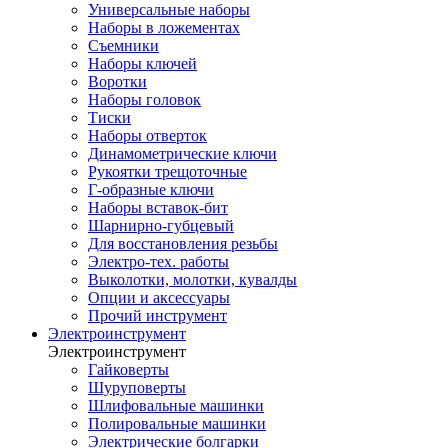
Универсальные наборы
Наборы в ложементах
Съемники
Наборы ключей
Воротки
Наборы головок
Тиски
Наборы отверток
Динамометрические ключи
Рукоятки трещоточные
Г-образные ключи
Наборы вставок-бит
Шарнирно-губцевый
Для восстановления резьбы
Электро-тех. работы
Выколотки, молотки, кувалды
Опции и аксессуары
Прочий инструмент
Электроинструмент
Электроинструмент
Гайковерты
Шуруповерты
Шлифовальные машинки
Полировальные машинки
Электрические болгарки