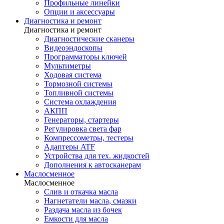
Профильные линейки
Опции и аксессуары
Диагностика и ремонт
Диагностика и ремонт
Диагностические сканеры
Видеоэндоскопы
Программаторы ключей
Мультиметры
Ходовая система
Тормозной системы
Топливной системы
Система охлаждения
АКПП
Генераторы, стартеры
Регулировка света фар
Компрессометры, тестеры
Адаптеры ATF
Устройства для тех. жидкостей
Дополнения к автосканерам
Маслосменное
Маслосменное
Слив и откачка масла
Нагнетатели масла, смазки
Раздача масла из бочек
Емкости для масла