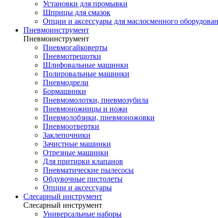
Установки для промывки
Шприцы для смазок
Опции и аксессуары для маслосменного оборудова
Пневмоинструмент
Пневмоинструмент
Пневмогайковерты
Пневмотрещотки
Шлифовальные машинки
Полировальные машинки
Пневмодрели
Бормашинки
Пневмомолотки, пневмозубила
Пневмоножницы и ножи
Пневмолобзики, пневмоножовки
Пневмоотвертки
Заклепочники
Зачистные машинки
Отрезные машинки
Для притирки клапанов
Пневматические пылесосы
Обдувочные пистолеты
Опции и аксессуары
Слесарный инструмент
Слесарный инструмент
Универсальные наборы