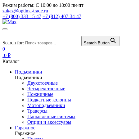
Режим работы:
С 10:00 до 18:00 пн-пт
zakaz@optima-trade.ru
+7 (800) 333-15-47
+7 (812) 407-34-47
Search for:
Search Button
0
-0 ₽
Каталог
Подъемники
Подъемники
Двухстоечные
Четырехстоечные
Ножничные
Подкатные колонны
Мотоподъемники
Траверсы
Парковочные системы
Опции и аксессуары
Гаражное
Гаражное
Прессы