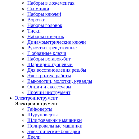
Наборы в ложементах
Съемники
Наборы ключей
Воротки
Наборы головок
Тиски
Наборы отверток
Динамометрические ключи
Рукоятки трещоточные
Г-образные ключи
Наборы вставок-бит
Шарнирно-губцевый
Для восстановления резьбы
Электро-тех. работы
Выколотки, молотки, кувалды
Опции и аксессуары
Прочий инструмент
Электроинструмент
Электроинструмент
Гайковерты
Шуруповерты
Шлифовальные машинки
Полировальные машинки
Электрические болгарки
Дрели