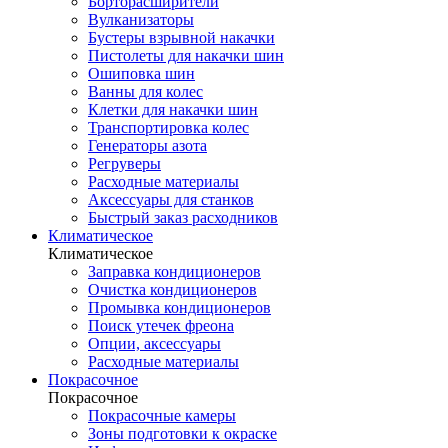
Борторасширители
Вулканизаторы
Бустеры взрывной накачки
Пистолеты для накачки шин
Ошиповка шин
Ванны для колес
Клетки для накачки шин
Транспортировка колес
Генераторы азота
Регруверы
Расходные материалы
Аксессуары для станков
Быстрый заказ расходников
Климатическое
Климатическое
Заправка кондиционеров
Очистка кондиционеров
Промывка кондиционеров
Поиск утечек фреона
Опции, аксессуары
Расходные материалы
Покрасочное
Покрасочное
Покрасочные камеры
Зоны подготовки к окраске