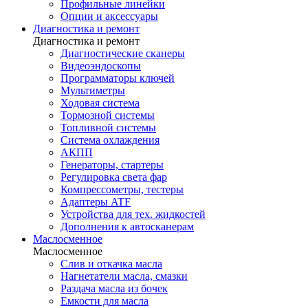
Профильные линейки
Опции и аксессуары
Диагностика и ремонт
Диагностика и ремонт
Диагностические сканеры
Видеоэндоскопы
Программаторы ключей
Мультиметры
Ходовая система
Тормозной системы
Топливной системы
Система охлаждения
АКПП
Генераторы, стартеры
Регулировка света фар
Компрессометры, тестеры
Адаптеры ATF
Устройства для тех. жидкостей
Дополнения к автосканерам
Маслосменное
Маслосменное
Слив и откачка масла
Нагнетатели масла, смазки
Раздача масла из бочек
Емкости для масла