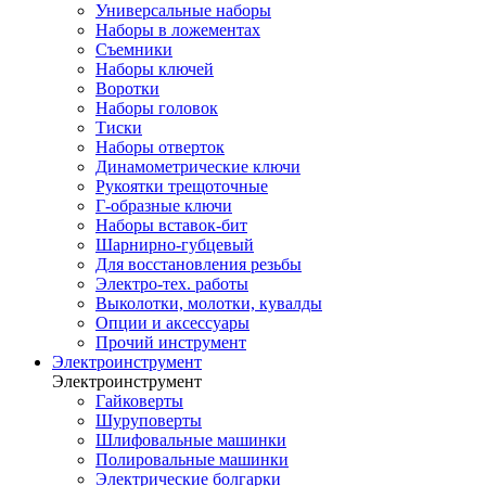
Универсальные наборы
Наборы в ложементах
Съемники
Наборы ключей
Воротки
Наборы головок
Тиски
Наборы отверток
Динамометрические ключи
Рукоятки трещоточные
Г-образные ключи
Наборы вставок-бит
Шарнирно-губцевый
Для восстановления резьбы
Электро-тех. работы
Выколотки, молотки, кувалды
Опции и аксессуары
Прочий инструмент
Электроинструмент
Электроинструмент
Гайковерты
Шуруповерты
Шлифовальные машинки
Полировальные машинки
Электрические болгарки