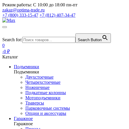
Режим работы:
С 10:00 до 18:00 пн-пт
zakaz@optima-trade.ru
+7 (800) 333-15-47
+7 (812) 407-34-47
Search for:
Search Button
0
-0 ₽
Каталог
Подъемники
Подъемники
Двухстоечные
Четырехстоечные
Ножничные
Подкатные колонны
Мотоподъемники
Траверсы
Парковочные системы
Опции и аксессуары
Гаражное
Гаражное
Прессы