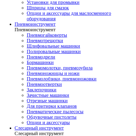
Установки для промывки
Шприцы для смазок
Опции и аксессуары для маслосменного
оборудования
Пневмоинструмент
Пневмоинструмент
Пневмогайковерты
Пневмотрещотки
Шлифовальные машинки
Полировальные машинки
Пневмодрели
Бормашинки
Пневмомолотки, пневмозубила
Пневмоножницы и ножи
Пневмолобзики, пневмоножовки
Пневмоотвертки
Заклепочники
Зачистные машинки
Отрезные машинки
Для притирки клапанов
Пневматические пылесосы
Обдувочные пистолеты
Опции и аксессуары
Слесарный инструмент
Слесарный инструмент