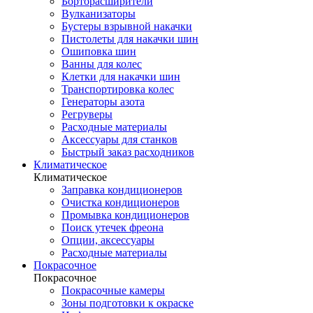
Борторасширители
Вулканизаторы
Бустеры взрывной накачки
Пистолеты для накачки шин
Ошиповка шин
Ванны для колес
Клетки для накачки шин
Транспортировка колес
Генераторы азота
Регруверы
Расходные материалы
Аксессуары для станков
Быстрый заказ расходников
Климатическое
Климатическое
Заправка кондиционеров
Очистка кондиционеров
Промывка кондиционеров
Поиск утечек фреона
Опции, аксессуары
Расходные материалы
Покрасочное
Покрасочное
Покрасочные камеры
Зоны подготовки к окраске