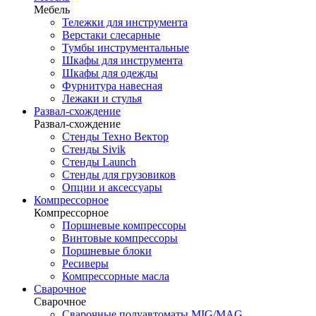
Мебель
Тележки для инструмента
Верстаки слесарные
Тумбы инструментальные
Шкафы для инструмента
Шкафы для одежды
Фурнитура навесная
Лежаки и стулья
Развал-схождение
Развал-схождение
Стенды Техно Вектор
Стенды Sivik
Стенды Launch
Стенды для грузовиков
Опции и аксессуары
Компрессорное
Компрессорное
Поршневые компрессоры
Винтовые компрессоры
Поршневые блоки
Ресиверы
Компрессорные масла
Сварочное
Сварочное
Сварочные полуавтоматы MIG/MAG